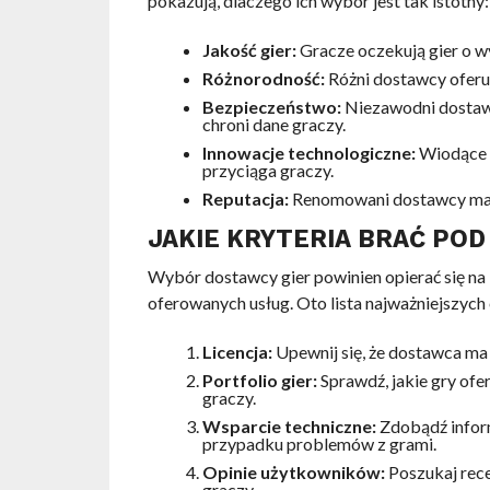
pokazują, dlaczego ich wybór jest tak istotny:
Jakość gier:
Gracze oczekują gier o wys
Różnorodność:
Różni dostawcy oferuj
Bezpieczeństwo:
Niezawodni dostaw
chroni dane graczy.
Innowacje technologiczne:
Wiodące f
przyciąga graczy.
Reputacja:
Renomowani dostawcy mają 
JAKIE KRYTERIA BRAĆ PO
Wybór dostawcy gier powinien opierać się na 
oferowanych usług. Oto lista najważniejszych
Licencja:
Upewnij się, że dostawca ma 
Portfolio gier:
Sprawdź, jakie gry ofer
graczy.
Wsparcie techniczne:
Zdobądź inform
przypadku problemów z grami.
Opinie użytkowników:
Poszukaj rece
graczy.