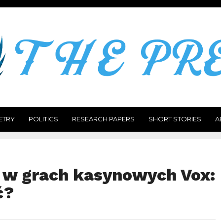
ETRY
POLITICS
RESEARCH PAPERS
SHORT STORIES
A
w grach kasynowych Vox:
ć?