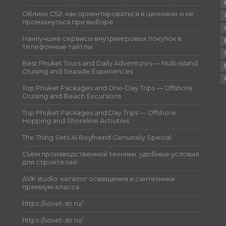
Облики CS2: как ориентироваться в ценниках и не
промахнуться при выборе
Наилучшие сервисы внутриигровых покупок в
телефонные тайтлы
Best Phuket Tours and Daily Adventures — Multi-Island
Cruising and Seaside Experiences
Top Phuket Packages and One-Day Trips — Offshore
Cruising and Beach Excursions
Top Phuket Packages and Day Trips — Offshore
Hopping and Shoreline Activities
The Thing Sets AI Boyfriend Genuinely Special
Съём производственной техники: удобные условия
для строителей
AVK studio: каталог освещения и сантехники
премиум-класса
https://sovet-str.ru/
https://sovet-str.ru/