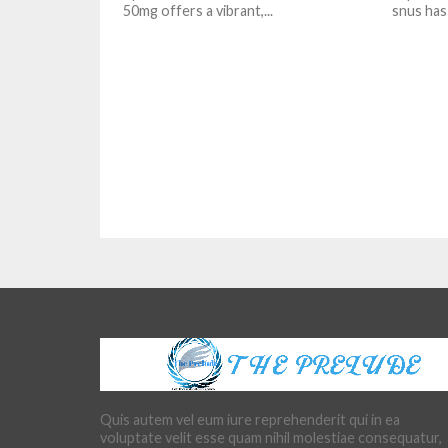
50mg offers a vibrant,...
snus has 
Quis autem vel eum iure reprehenderit qui in ea
voluptate velit esse quam nihil molestiae consequatur,