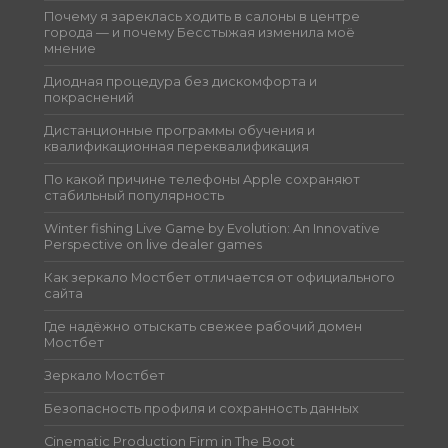
Почему я зареклась ходить в салоны в центре
города — и почему Бесстыжая изменила моё
мнение
Диодная процедура без дискомфорта и
покраснений
Дистанционные программы обучения и
квалификационная переквалификация
По какой причине телефоны Apple сохраняют
стабильный популярность
Winter fishing Live Game by Evolution: An Innovative
Perspective on live dealer games
Как зеркало Мостбет отличается от официального
сайта
Где надёжно отыскать свежее рабочий домен
Мостбет
Зеркало Мостбет
Безопасность профиля и сохранность данных
Cinematic Production Firm in The Boot