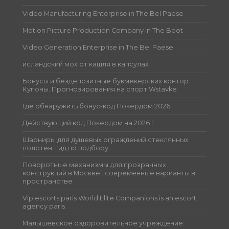
Video Manufacturing Enterprise in The Bel Paese
Motion Picture Production Company in The Boot
Video Generation Enterprise in The Bel Paese
исландский мох от кашля в капсулах
Бонусы и бездепозитные букмекерских контор.
Купоны. Прогнозирования на спорт Wstavke
Где обнаружить бонус-код Покердом 2026
Действующий код Покердом на 2026 г.
Шарниры для душевых ограждений стеклянных
полотен: гид по подбору
Поворотные механизмы для прозрачных
конструкций в Москве : современные варианты в
пространстве
Vip escorts paris World Elite Companions is an escort
agency paris
Малышевское оздоровительное учреждение: