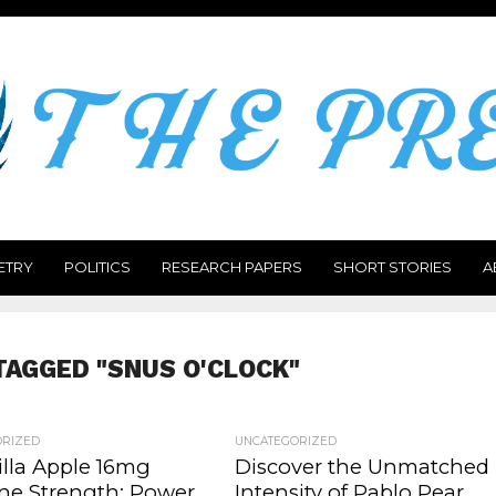
ETRY
POLITICS
RESEARCH PAPERS
SHORT STORIES
A
TAGGED "SNUS O'CLOCK"
ORIZED
UNCATEGORIZED
illa Apple 16mg
Discover the Unmatched
ine Strength: Power
Intensity of Pablo Pear