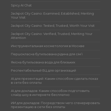
Spicy AI Chat
Jackpot City Casino: Examined, Established, Meriting
Your Visit
Jackpot City Casino: Tested, Trusted, Worth Your Visit
Jackpot City Casino: Verified, Trusted, Meriting Your
Attention
Инструментальная косметология в Москве
Першокласна бутильована рідина для сім’ї
Якісна бутильована вода для близьких
Респектабельный БЦ для организаций
AI для презентаций: Каким способом сделать показ
в сети без оплаты
AI для докладов: Каким способом подготовить
слайд-шоу в интернете бесплатно
ИИ для докладов: Посредством чего сгенерировать
презентацию в сети без оплаты