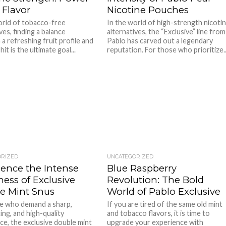
 Flavor
Nicotine Pouches
orld of tobacco-free
In the world of high-strength nicoti
ves, finding a balance
alternatives, the “Exclusive” line from
a refreshing fruit profile and
Pablo has carved out a legendary
hit is the ultimate goal...
reputation. For those who prioritize..
ORIZED
UNCATEGORIZED
ience the Intense
Blue Raspberry
ess of Exclusive
Revolution: The Bold
e Mint Snus
World of Pablo Exclusive
e who demand a sharp,
If you are tired of the same old mint
ing, and high-quality
and tobacco flavors, it is time to
ce, the exclusive double mint
upgrade your experience with