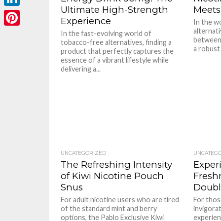
Ultimate High-Strength
Meets
LinkedIn
Experience
In the w
alternati
Pinterest
In the fast-evolving world of
between 
tobacco-free alternatives, finding a
a robust 
product that perfectly captures the
essence of a vibrant lifestyle while
delivering a...
UNCATEGORIZED
UNCATEG
The Refreshing Intensity
Exper
of Kiwi Nicotine Pouch
Freshn
Snus
Doubl
For adult nicotine users who are tired
For thos
of the standard mint and berry
invigorat
options, the Pablo Exclusive Kiwi
experien