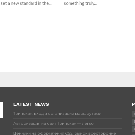
set a new standard in the...
something truly...
LATEST NEWS
P
Трипскан: вход и организация маршрутами
Авторизация на сайт Трипскан — легко
Ценники на оформления CS2: рынок всесторонне