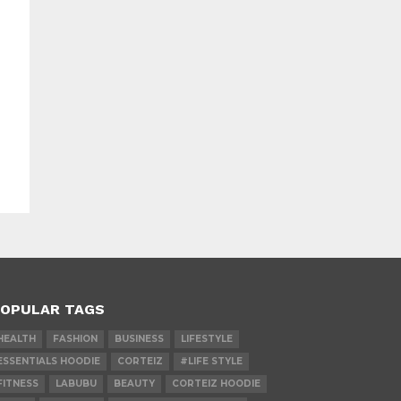
OPULAR TAGS
HEALTH
FASHION
BUSINESS
LIFESTYLE
ESSENTIALS HOODIE
CORTEIZ
#LIFE STYLE
FITNESS
LABUBU
BEAUTY
CORTEIZ HOODIE