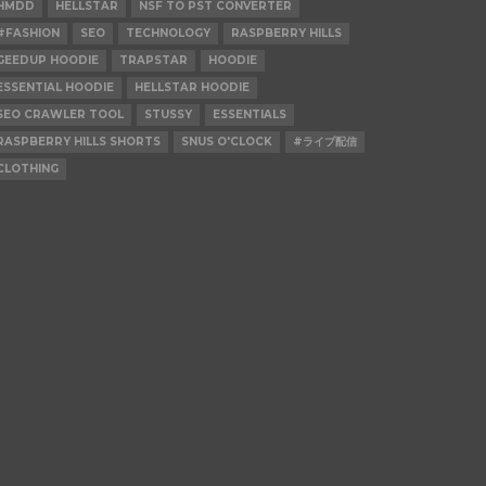
HMDD
HELLSTAR
NSF TO PST CONVERTER
#FASHION
SEO
TECHNOLOGY
RASPBERRY HILLS
GEEDUP HOODIE
TRAPSTAR
HOODIE
ESSENTIAL HOODIE
HELLSTAR HOODIE
SEO CRAWLER TOOL
STUSSY
ESSENTIALS
RASPBERRY HILLS SHORTS
SNUS O'CLOCK
#ライブ配信
CLOTHING