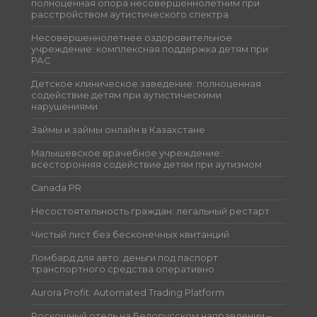
полноценная опора несовершеннолетним при
расстройством аутистического спектра
Несовершеннолетнее оздоровительное
учреждение: комплексная поддержка детям при
РАС
Детское клиническое заведение: полноценная
содействие детям при аутистическими
нарушениями
Займы и займы онлайн в Казахстане
Малышевское врачебное учреждение:
всесторонняя содействие детям при аутизмом
Canada PR
Несостоятельность граждан: легальный рестарт
Чистый лист без бесконечных квитанций
Ломбард для авто: деньги под паспорт
транспортного средства оперативно
Aurora Profit: Automated Trading Platform
Роскошный отель на Белорусском направлении –