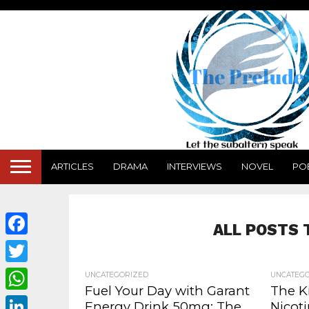
ARTICLES
DRAMA
INTERVIEWS
NOVEL
PO
ALL POSTS 
Facebook
Twitter
UNCATEGORIZED
UNCATEG
Fuel Your Day with Garant
The K
WhatsApp
Energy Drink 50mg: The
Nicot