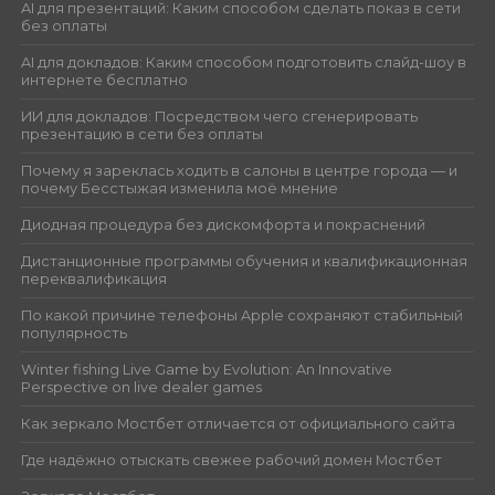
AI для презентаций: Каким способом сделать показ в сети
без оплаты
AI для докладов: Каким способом подготовить слайд-шоу в
интернете бесплатно
ИИ для докладов: Посредством чего сгенерировать
презентацию в сети без оплаты
Почему я зареклась ходить в салоны в центре города — и
почему Бесстыжая изменила моё мнение
Диодная процедура без дискомфорта и покраснений
Дистанционные программы обучения и квалификационная
переквалификация
По какой причине телефоны Apple сохраняют стабильный
популярность
Winter fishing Live Game by Evolution: An Innovative
Perspective on live dealer games
Как зеркало Мостбет отличается от официального сайта
Где надёжно отыскать свежее рабочий домен Мостбет