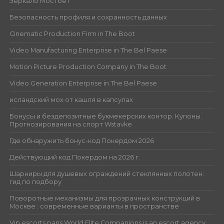
Зеркало Мостбет
Безопасность профиля и сохранность данных
Cinematic Production Firm in The Boot
Video Manufacturing Enterprise in The Bel Paese
Motion Picture Production Company in The Boot
Video Generation Enterprise in The Bel Paese
исландский мох от кашля в капсулах
Бонусы и бездепозитные букмекерских контор. Купоны.
Прогнозирования на спорт Wstavke
Где обнаружить бонус-код Покердом 2026
Действующий код Покердом на 2026 г.
Шарниры для душевых ограждений стеклянных полотен:
гид по подбору
Поворотные механизмы для прозрачных конструкций в
Москве : современные варианты в пространстве
Vip escorts paris World Elite Companions is an escort agency