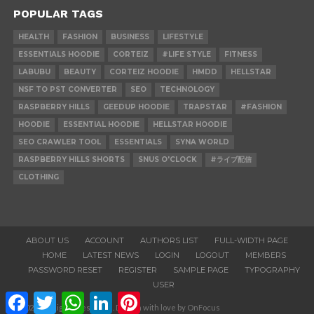
POPULAR TAGS
HEALTH
FASHION
BUSINESS
LIFESTYLE
ESSENTIALS HOODIE
CORTEIZ
#LIFE STYLE
FITNESS
LABUBU
BEAUTY
CORTEIZ HOODIE
HMDD
HELLSTAR
NSF TO PST CONVERTER
SEO
TECHNOLOGY
RASPBERRY HILLS
GEEDUP HOODIE
TRAPSTAR
#FASHION
HOODIE
ESSENTIAL HOODIE
HELLSTAR HOODIE
SEO CRAWLER TOOL
ESSENTIALS
SYNA WORLD
RASPBERRY HILLS SHORTS
SNUS O'CLOCK
#ライブ配信
CLOTHING
ABOUT US
ACCOUNT
AUTHORS LIST
FULL-WIDTH PAGE
HOME
LATEST NEWS
LOGIN
LOGOUT
MEMBERS
PASSWORD RESET
REGISTER
SAMPLE PAGE
TYPOGRAPHY
USER
Facebook
Twitter
WhatsApp
LinkedIn
Pinterest
© 2020. All Rights Reserved. Design with love by OnFocus