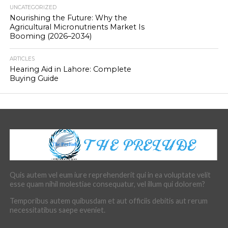
UNCATEGORIZED
Nourishing the Future: Why the
Agricultural Micronutrients Market Is
Booming (2026–2034)
ARTICLES
Hearing Aid in Lahore: Complete
Buying Guide
Quis autem vel eum iure reprehenderit qui in ea voluptate velit
esse quam nihil molestiae consequatur, vel illum qui dolorem?
Temporibus autem quibusdam et aut officiis debitis aut rerum
necessitatibus saepe eveniet.