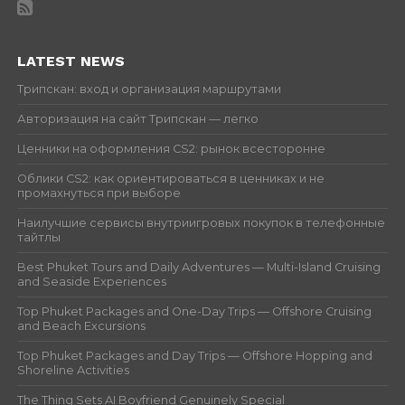
LATEST NEWS
Трипскан: вход и организация маршрутами
Авторизация на сайт Трипскан — легко
Ценники на оформления CS2: рынок всесторонне
Облики CS2: как ориентироваться в ценниках и не
промахнуться при выборе
Наилучшие сервисы внутриигровых покупок в телефонные
тайтлы
Best Phuket Tours and Daily Adventures — Multi-Island Cruising
and Seaside Experiences
Top Phuket Packages and One-Day Trips — Offshore Cruising
and Beach Excursions
Top Phuket Packages and Day Trips — Offshore Hopping and
Shoreline Activities
The Thing Sets AI Boyfriend Genuinely Special