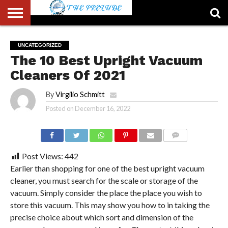
ABOUT
US
ACCOUNT
AUTHORS
FULL-
HOME
LATEST
LOGIN
LOGOUT
MEMBERS
PASSWORD
REGISTER
SAMPLE
TYPOGRAPHY
USER
UNCATEGORIZED
LIST
WIDTH
NEWS
RESET
PAGE
The 10 Best Upright Vacuum
PAGE
Cleaners Of 2021
By
Virgilio Schmitt
Posted on
December 16, 2022
COMMENTS
Post Views:
442
Earlier than shopping for one of the best upright vacuum
cleaner, you must search for the scale or storage of the
vacuum. Simply consider the place the place you wish to
store this vacuum. This may show you how to in taking the
precise choice about which sort and dimension of the