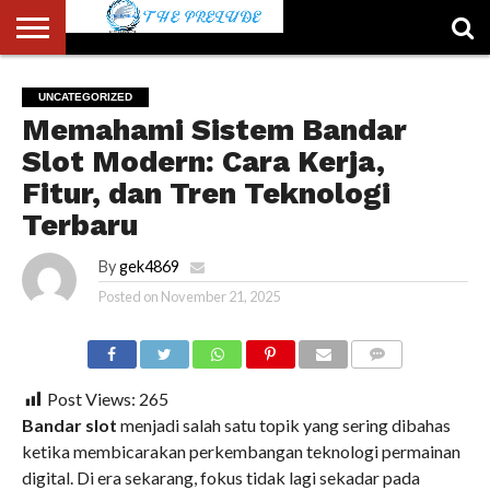
ABOUT
US
ACCOUNT
AUTHORS
FULL-
HOME
LATEST
LOGIN
LOGOUT
MEMBERS
PASSWORD
REGISTER
SAMPLE
TYPOGRAPHY
USER
UNCATEGORIZED
LIST
WIDTH
NEWS
RESET
PAGE
Memahami Sistem Bandar
PAGE
Slot Modern: Cara Kerja,
Fitur, dan Tren Teknologi
Terbaru
By
gek4869
Posted on
November 21, 2025
COMMENTS
Post Views:
265
Bandar slot
menjadi salah satu topik yang sering dibahas
ketika membicarakan perkembangan teknologi permainan
digital. Di era sekarang, fokus tidak lagi sekadar pada