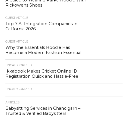
A Guide to Wearing Parke Hoodie With
Rickowens Shoes
GUEST ARTICLE
Top 7 AI Integration Companies in
California 2026
GUEST ARTICLE
Why the Essentials Hoodie Has
Become a Modern Fashion Essential
UNCATEGORIZED
Ikkabook Makes Cricket Online ID
Registration Quick and Hassle-Free
UNCATEGORIZED
ARTICLES
Babysitting Services in Chandigarh –
Trusted & Verified Babysitters