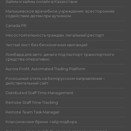
Займы и займы онлайн в Казахстане
Малышевское врачебное учреждение: всесторонняя
содействие детям при аутизмом
Canada PR
Несостоятельность граждан: легальный рестарт
Чистый лист без бесконечных квитанций
Ломбард для авто: деньги под паспорт транспортного
средства оперативно
Aurora Profit: Automated Trading Platform
Роскошный отель на Белорусском направлении –
действительный сайт
Distributed Staff Time Management
Remote Staff Time Tracking
Remote Team Task Manager
Классические брюки: гайд подбора