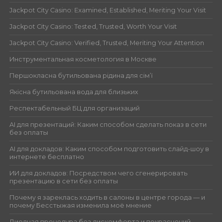
Jackpot City Casino: Examined, Established, Meriting Your Visit
Jackpot City Casino: Tested, Trusted, Worth Your Visit
Jackpot City Casino: Verified, Trusted, Meriting Your Attention
Инструментальная косметология в Москве
Першокласна бутильована рідина для сім’ї
Якісна бутильована вода для близьких
Респектабельный БЦ для организаций
AI для презентаций: Каким способом сделать показ в сети
без оплаты
AI для докладов: Каким способом подготовить слайд-шоу в
интернете бесплатно
ИИ для докладов: Посредством чего сгенерировать
презентацию в сети без оплаты
Почему я зареклась ходить в салоны в центре города — и
почему Бесстыжая изменила моё мнение
Диодная процедура без дискомфорта и покраснений