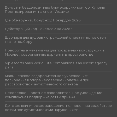
Бонусы и бездепозитные букмекерских контор. Купоны.
Прогнозирования на спорт Wstavke
Где обнаружить бонус-код Покердом 2026
Действующий код Покердом на 2026 г.
Шарниры для душевых ограждений стеклянных полотен:
гид по подбору
Поворотные механизмы для прозрачных конструкций в
Москве : современные варианты в пространстве
Vip escorts paris World Elite Companions is an escort agency
paris
Малышевское оздоровительное учреждение:
полноценная опора несовершеннолетним при
расстройством аутистического спектра
Несовершеннолетнее оздоровительное учреждение:
комплексная поддержка детям при РАС
Детское клиническое заведение: полноценная содействие
детям при аутистическими нарушениями