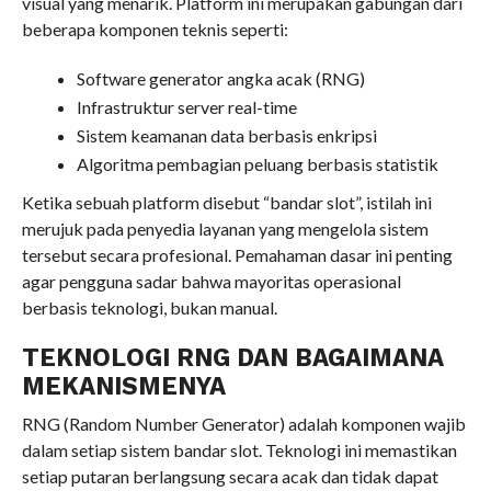
visual yang menarik. Platform ini merupakan gabungan dari
beberapa komponen teknis seperti:
Software generator angka acak (RNG)
Infrastruktur server real-time
Sistem keamanan data berbasis enkripsi
Algoritma pembagian peluang berbasis statistik
Ketika sebuah platform disebut “bandar slot”, istilah ini
merujuk pada penyedia layanan yang mengelola sistem
tersebut secara profesional. Pemahaman dasar ini penting
agar pengguna sadar bahwa mayoritas operasional
berbasis teknologi, bukan manual.
TEKNOLOGI RNG DAN BAGAIMANA
MEKANISMENYA
RNG (Random Number Generator) adalah komponen wajib
dalam setiap sistem bandar slot. Teknologi ini memastikan
setiap putaran berlangsung secara acak dan tidak dapat