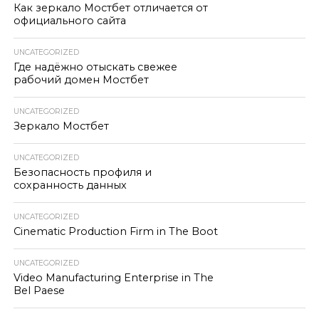
Как зеркало Мостбет отличается от
официального сайта
UNCATEGORIZED
Где надёжно отыскать свежее
рабочий домен Мостбет
UNCATEGORIZED
Зеркало Мостбет
UNCATEGORIZED
Безопасность профиля и
сохранность данных
UNCATEGORIZED
Cinematic Production Firm in The Boot
UNCATEGORIZED
Video Manufacturing Enterprise in The
Bel Paese