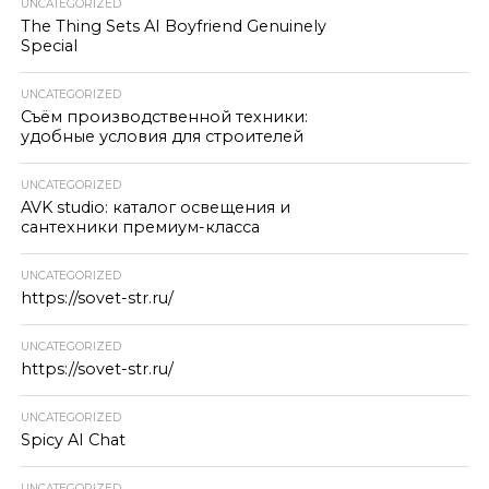
UNCATEGORIZED
The Thing Sets AI Boyfriend Genuinely
Special
UNCATEGORIZED
Съём производственной техники:
удобные условия для строителей
UNCATEGORIZED
AVK studio: каталог освещения и
сантехники премиум-класса
UNCATEGORIZED
https://sovet-str.ru/
UNCATEGORIZED
https://sovet-str.ru/
UNCATEGORIZED
Spicy AI Chat
UNCATEGORIZED