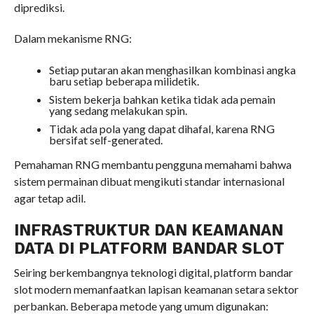
diprediksi.
Dalam mekanisme RNG:
Setiap putaran akan menghasilkan kombinasi angka
baru setiap beberapa milidetik.
Sistem bekerja bahkan ketika tidak ada pemain
yang sedang melakukan spin.
Tidak ada pola yang dapat dihafal, karena RNG
bersifat self-generated.
Pemahaman RNG membantu pengguna memahami bahwa
sistem permainan dibuat mengikuti standar internasional
agar tetap adil.
INFRASTRUKTUR DAN KEAMANAN
DATA DI PLATFORM BANDAR SLOT
Seiring berkembangnya teknologi digital, platform bandar
slot modern memanfaatkan lapisan keamanan setara sektor
perbankan. Beberapa metode yang umum digunakan: