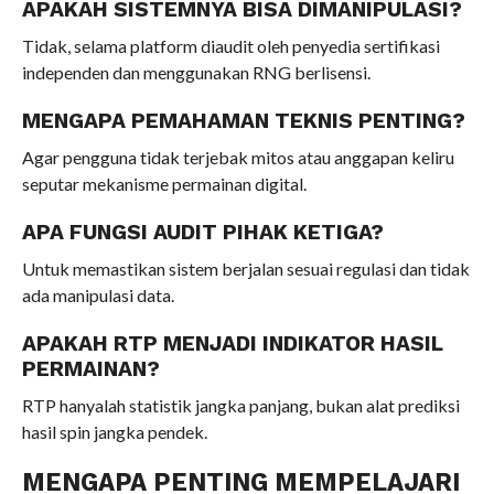
APAKAH SISTEMNYA BISA DIMANIPULASI?
Tidak, selama platform diaudit oleh penyedia sertifikasi
independen dan menggunakan RNG berlisensi.
MENGAPA PEMAHAMAN TEKNIS PENTING?
Agar pengguna tidak terjebak mitos atau anggapan keliru
seputar mekanisme permainan digital.
APA FUNGSI AUDIT PIHAK KETIGA?
Untuk memastikan sistem berjalan sesuai regulasi dan tidak
ada manipulasi data.
APAKAH RTP MENJADI INDIKATOR HASIL
PERMAINAN?
RTP hanyalah statistik jangka panjang, bukan alat prediksi
hasil spin jangka pendek.
MENGAPA PENTING MEMPELAJARI