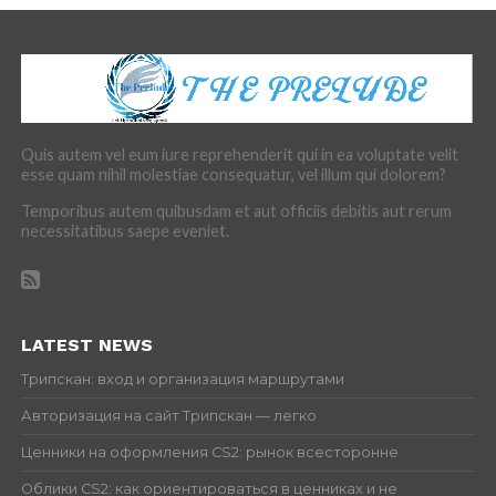
Quis autem vel eum iure reprehenderit qui in ea voluptate velit
esse quam nihil molestiae consequatur, vel illum qui dolorem?
Temporibus autem quibusdam et aut officiis debitis aut rerum
necessitatibus saepe eveniet.
LATEST NEWS
Трипскан: вход и организация маршрутами
Авторизация на сайт Трипскан — легко
Ценники на оформления CS2: рынок всесторонне
Облики CS2: как ориентироваться в ценниках и не