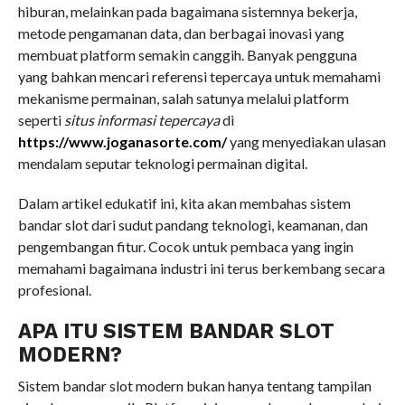
hiburan, melainkan pada bagaimana sistemnya bekerja,
metode pengamanan data, dan berbagai inovasi yang
membuat platform semakin canggih. Banyak pengguna
yang bahkan mencari referensi tepercaya untuk memahami
mekanisme permainan, salah satunya melalui platform
seperti
situs informasi tepercaya
di
https://www.joganasorte.com/
yang menyediakan ulasan
mendalam seputar teknologi permainan digital.
Dalam artikel edukatif ini, kita akan membahas sistem
bandar slot dari sudut pandang teknologi, keamanan, dan
pengembangan fitur. Cocok untuk pembaca yang ingin
memahami bagaimana industri ini terus berkembang secara
profesional.
APA ITU SISTEM BANDAR SLOT
MODERN?
Sistem bandar slot modern bukan hanya tentang tampilan