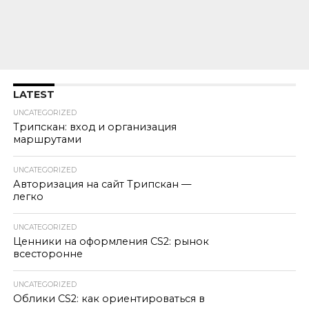
LATEST
UNCATEGORIZED
Трипскан: вход и организация
маршрутами
UNCATEGORIZED
Авторизация на сайт Трипскан —
легко
UNCATEGORIZED
Ценники на оформления CS2: рынок
всесторонне
UNCATEGORIZED
Облики CS2: как ориентироваться в