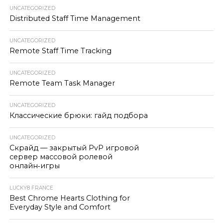
UNCATEGORIZED
Distributed Staff Time Management
UNCATEGORIZED
Remote Staff Time Tracking
UNCATEGORIZED
Remote Team Task Manager
UNCATEGORIZED
Классические брюки: гайд подбора
UNCATEGORIZED
Скрайд — закрытый PvP игровой
сервер массовой ролевой
онлайн‑игры
LUCKY8 FRANCE
Best Chrome Hearts Clothing for
Everyday Style and Comfort