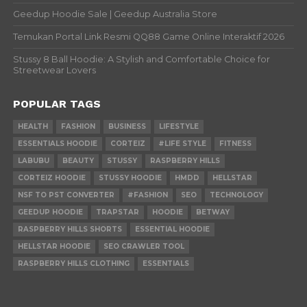
Geedup Hoodie Sale | Geedup Australia Store
Temukan Portal Link Resmi QQ88 Game Online Interaktif 2026
Stussy 8 Ball Hoodie: A Stylish and Comfortable Choice for
Streetwear Lovers
POPULAR TAGS
HEALTH
FASHION
BUSINESS
LIFESTYLE
ESSENTIALS HOODIE
CORTEIZ
#LIFE STYLE
FITNESS
LABUBU
BEAUTY
STUSSY
RASPBERRY HILLS
CORTEIZ HOODIE
STUSSY HOODIE
HMDD
HELLSTAR
NSF TO PST CONVERTER
#FASHION
SEO
TECHNOLOGY
GEEDUP HOODIE
TRAPSTAR
HOODIE
BETWAY
RASPBERRY HILLS SHORTS
ESSENTIAL HOODIE
HELLSTAR HOODIE
SEO CRAWLER TOOL
RASPBERRY HILLS CLOTHING
ESSENTIALS