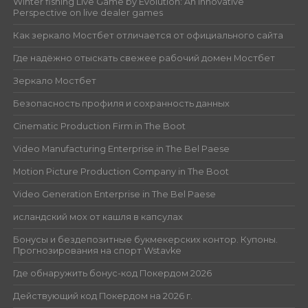
Winter fishing Live Game by Evolution: An Innovative
Perspective on live dealer games
Как зеркало Мостбет отличается от официального сайта
Где надёжно отыскать свежее рабочий домен Мостбет
Зеркало Мостбет
Безопасность профиля и сохранность данных
Cinematic Production Firm in The Boot
Video Manufacturing Enterprise in The Bel Paese
Motion Picture Production Company in The Boot
Video Generation Enterprise in The Bel Paese
исландский мох от кашля в капсулах
Бонусы и бездепозитные букмекерских контор. Купоны.
Прогнозирования на спорт Wstavke
Где обнаружить бонус-код Покердом 2026
Действующий код Покердом на 2026 г.