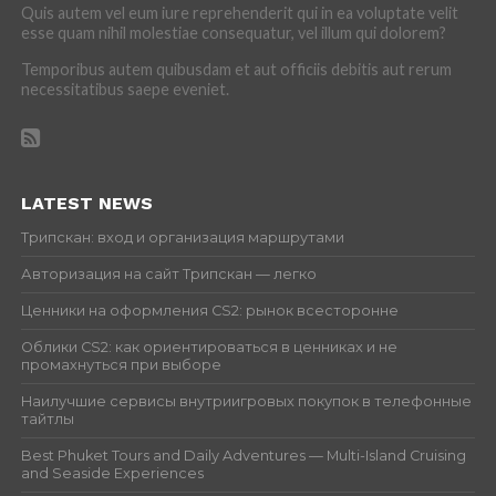
Quis autem vel eum iure reprehenderit qui in ea voluptate velit
esse quam nihil molestiae consequatur, vel illum qui dolorem?
Temporibus autem quibusdam et aut officiis debitis aut rerum
necessitatibus saepe eveniet.
LATEST NEWS
Трипскан: вход и организация маршрутами
Авторизация на сайт Трипскан — легко
Ценники на оформления CS2: рынок всесторонне
Облики CS2: как ориентироваться в ценниках и не
промахнуться при выборе
Наилучшие сервисы внутриигровых покупок в телефонные
тайтлы
Best Phuket Tours and Daily Adventures — Multi-Island Cruising
and Seaside Experiences