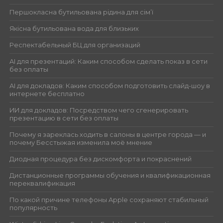
Першокласна бутильована рідина для сім’ї
Якісна бутильована вода для близьких
Респектабельный БЦ для организаций
AI для презентаций: Каким способом сделать показ в сети
без оплаты
AI для докладов: Каким способом подготовить слайд-шоу в
интернете бесплатно
ИИ для докладов: Посредством чего сгенерировать
презентацию в сети без оплаты
Почему я зареклась ходить в салоны в центре города — и
почему Бесстыжая изменила моё мнение
Диодная процедура без дискомфорта и покраснений
Дистанционные программы обучения и квалификационная
переквалификация
По какой причине телефоны Apple сохраняют стабильный
популярность