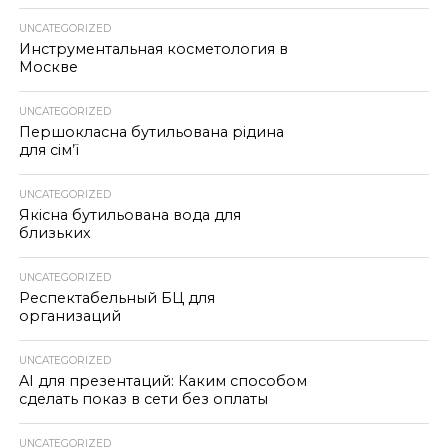
UNCATEGORIZED
Инструментальная косметология в
Москве
UNCATEGORIZED
Першокласна бутильована рідина
для сім’ї
UNCATEGORIZED
Якісна бутильована вода для
близьких
UNCATEGORIZED
Респектабельный БЦ для
организаций
UNCATEGORIZED
AI для презентаций: Каким способом
сделать показ в сети без оплаты
UNCATEGORIZED