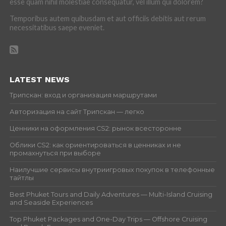
esse quam nihil molestiae consequatur, vel illum qui dolorem?
Temporibus autem quibusdam et aut officiis debitis aut rerum
necessitatibus saepe eveniet.
LATEST NEWS
Трипскан: вход и организация маршрутами
Авторизация на сайт Трипскан — легко
Ценники на оформления CS2: рынок всесторонне
Облики CS2: как ориентироваться в ценниках и не
промахнуться при выборе
Наилучшие сервисы внутриигровых покупок в телефонные
тайтлы
Best Phuket Tours and Daily Adventures — Multi-Island Cruising
and Seaside Experiences
Top Phuket Packages and One-Day Trips — Offshore Cruising