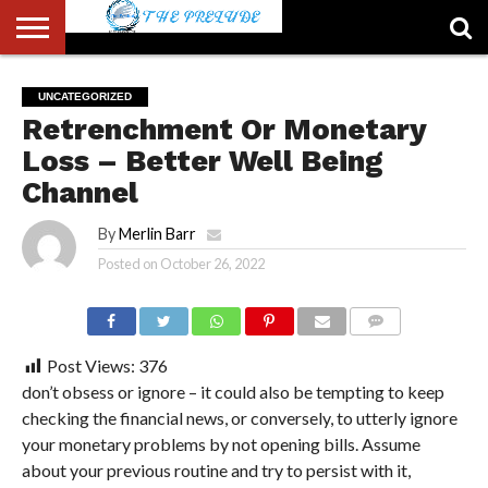
ABOUT
US
ACCOUNT
AUTHORS
FULL-
HOME
LATEST
LOGIN
LOGOUT
MEMBERS
PASSWORD
REGISTER
SAMPLE
TYPOGRAPHY
USER
UNCATEGORIZED
LIST
WIDTH
NEWS
RESET
PAGE
Retrenchment Or Monetary
PAGE
Loss – Better Well Being
Channel
By
Merlin Barr
Posted on
October 26, 2022
COMMENTS
Post Views:
376
don’t obsess or ignore – it could also be tempting to keep
checking the financial news, or conversely, to utterly ignore
your monetary problems by not opening bills. Assume
about your previous routine and try to persist with it,