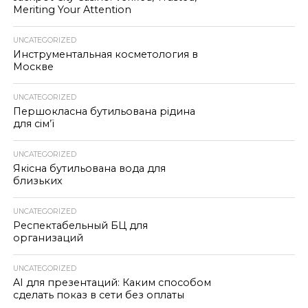
Meriting Your Attention
UNCATEGORIZED
Инструментальная косметология в
Москве
UNCATEGORIZED
Першокласна бутильована рідина
для сім’ї
UNCATEGORIZED
Якісна бутильована вода для
близьких
UNCATEGORIZED
Респектабельный БЦ для
организаций
UNCATEGORIZED
AI для презентаций: Каким способом
сделать показ в сети без оплаты