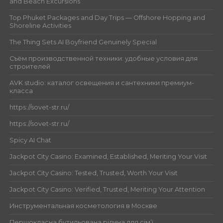
and Beach Excursions
Top Phuket Packages and Day Trips — Offshore Hopping and
Shoreline Activities
The Thing Sets AI Boyfriend Genuinely Special
Съём производственной техники: удобные условия для
строителей
AVK studio: каталог освещения и сантехники премиум-
класса
https://sovet-str.ru/
https://sovet-str.ru/
Spicy AI Chat
Jackpot City Casino: Examined, Established, Meriting Your Visit
Jackpot City Casino: Tested, Trusted, Worth Your Visit
Jackpot City Casino: Verified, Trusted, Meriting Your Attention
Инструментальная косметология в Москве
Першокласна бутильована рідина для сім’ї