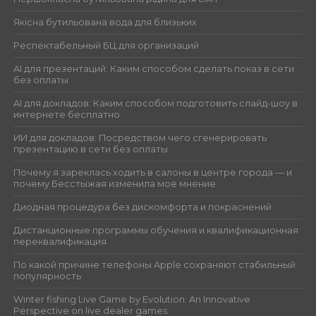
Якісна бутильована вода для близьких
Респектабельный БЦ для организаций
AI для презентаций: Каким способом сделать показ в сети
без оплаты
AI для докладов: Каким способом подготовить слайд-шоу в
интернете бесплатно
ИИ для докладов: Посредством чего сгенерировать
презентацию в сети без оплаты
Почему я зареклась ходить в салоны в центре города — и
почему Бесстыжая изменила моё мнение
Диодная процедура без дискомфорта и покраснений
Дистанционные программы обучения и квалификационная
переквалификация
По какой причине телефоны Apple сохраняют стабильный
популярность
Winter fishing Live Game by Evolution: An Innovative
Perspective on live dealer games