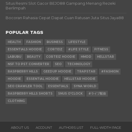
Situs Resmi Slot Gacor BEJO88 Gampang Menang Rezeki
Berlimpah
Bocoran Rahasia Cepat Dapat Cuan Ratusan Juta Situs Jaya88
POPULAR TAGS
HEALTH
FASHION
BUSINESS
LIFESTYLE
ESSENTIALS HOODIE
CORTEIZ
#LIFE STYLE
FITNESS
LABUBU
BEAUTY
CORTEIZ HOODIE
HMDD
HELLSTAR
NSF TO PST CONVERTER
SEO
TECHNOLOGY
RASPBERRY HILLS
GEEDUP HOODIE
TRAPSTAR
#FASHION
HOODIE
ESSENTIAL HOODIE
HELLSTAR HOODIE
SEO CRAWLER TOOL
ESSENTIALS
SYNA WORLD
RASPBERRY HILLS SHORTS
SNUS O'CLOCK
#ライブ配信
CLOTHING
ABOUT US
ACCOUNT
AUTHORS LIST
FULL-WIDTH PAGE