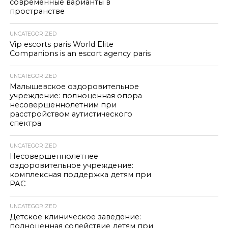
современные варианты в
пространстве
UNCATEGORIZED
Vip escorts paris World Elite
Companions is an escort agency paris
UNCATEGORIZED
Малышевское оздоровительное
учреждение: полноценная опора
несовершеннолетним при
расстройством аутистического
спектра
UNCATEGORIZED
Несовершеннолетнее
оздоровительное учреждение:
комплексная поддержка детям при
РАС
UNCATEGORIZED
Детское клиническое заведение:
полноценная содействие детям при