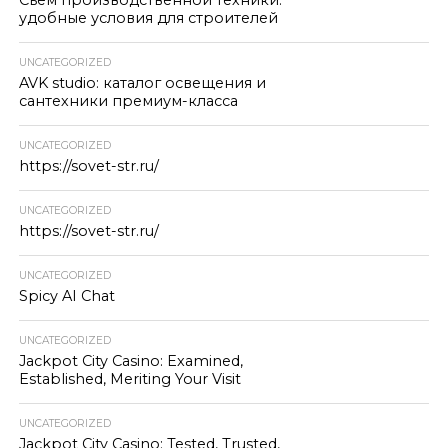
Съём производственной техники:
удобные условия для строителей
UNCATEGORIZED
AVK studio: каталог освещения и
сантехники премиум-класса
UNCATEGORIZED
https://sovet-str.ru/
UNCATEGORIZED
https://sovet-str.ru/
UNCATEGORIZED
Spicy AI Chat
UNCATEGORIZED
Jackpot City Casino: Examined,
Established, Meriting Your Visit
UNCATEGORIZED
Jackpot City Casino: Tested, Trusted,