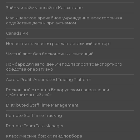
Займы и займы онлайн в Казахстане
Малышевское врачебное учреждение: всесторонняя
содействие детям при аутизмом
Canada PR
Несостоятельность граждан: легальный рестарт
Чистый лист без бесконечных квитанций
Ломбард для авто: деньги под паспорт транспортного
средства оперативно
Aurora Profit: Automated Trading Platform
Роскошный отель на Белорусском направлении –
действительный сайт
Distributed Staff Time Management
Remote Staff Time Tracking
Remote Team Task Manager
Классические брюки: гайд подбора