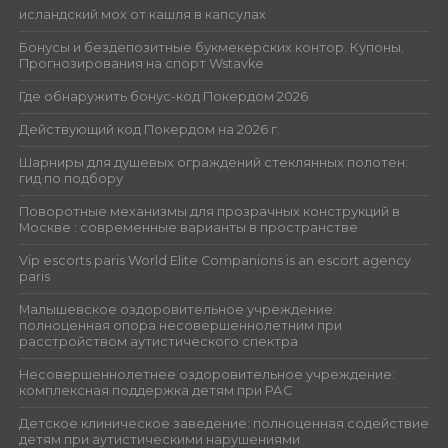
исландский мох от кашля в капсулах
Бонусы и бездепозитные букмекерских контор. Купоны.
Прогнозирования на спорт Wstavke
Где обнаружить бонус-код Покердом 2026
Действующий код Покердом на 2026 г.
Шарниры для душевых ограждений стеклянных полотен:
гид по подбору
Поворотные механизмы для прозрачных конструкций в
Москве : современные варианты в пространстве
Vip escorts paris World Elite Companions is an escort agency
paris
Малышевское оздоровительное учреждение:
полноценная опора несовершеннолетним при
расстройством аутистического спектра
Несовершеннолетнее оздоровительное учреждение:
комплексная поддержка детям при РАС
Детское клиническое заведение: полноценная содействие
детям при аутистическими нарушениями