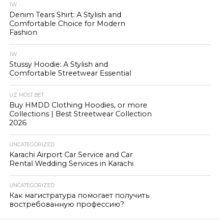
1W
Denim Tears Shirt: A Stylish and
Comfortable Choice for Modern
Fashion
1W
Stussy Hoodie: A Stylish and
Comfortable Streetwear Essential
UZ MOST BET
Buy HMDD Clothing Hoodies, or more
Collections | Best Streetwear Collection
2026
UNCATEGORIZED
Karachi Airport Car Service and Car
Rental Wedding Services in Karachi
UNCATEGORIZED
Как магистратура помогает получить
востребованную профессию?