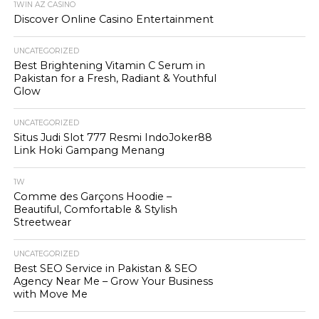
1WIN AZ CASINO
Discover Online Casino Entertainment
UNCATEGORIZED
Best Brightening Vitamin C Serum in
Pakistan for a Fresh, Radiant & Youthful
Glow
UNCATEGORIZED
Situs Judi Slot 777 Resmi IndoJoker88
Link Hoki Gampang Menang
1W
Comme des Garçons Hoodie –
Beautiful, Comfortable & Stylish
Streetwear
UNCATEGORIZED
Best SEO Service in Pakistan & SEO
Agency Near Me – Grow Your Business
with Move Me