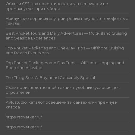
Облики CS2: как ориентироваться в ценниках и не
промахнуться при выборе
Наилучшие сервисы внутриигровых покупок в телефонные
тайтлы
Best Phuket Tours and Daily Adventures — Multi-Island Cruising
and Seaside Experiences
Top Phuket Packages and One-Day Trips — Offshore Cruising
and Beach Excursions
Top Phuket Packages and Day Trips — Offshore Hopping and
Shoreline Activities
The Thing Sets AI Boyfriend Genuinely Special
Съём производственной техники: удобные условия для
строителей
AVK studio: каталог освещения и сантехники премиум-
класса
https://sovet-str.ru/
https://sovet-str.ru/