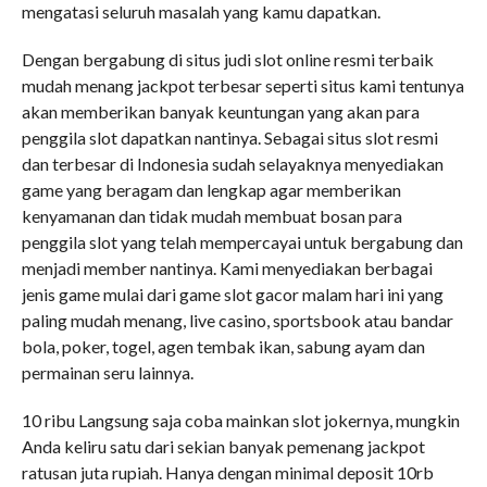
mengatasi seluruh masalah yang kamu dapatkan.
Dengan bergabung di situs judi slot online resmi terbaik
mudah menang jackpot terbesar seperti situs kami tentunya
akan memberikan banyak keuntungan yang akan para
penggila slot dapatkan nantinya. Sebagai situs slot resmi
dan terbesar di Indonesia sudah selayaknya menyediakan
game yang beragam dan lengkap agar memberikan
kenyamanan dan tidak mudah membuat bosan para
penggila slot yang telah mempercayai untuk bergabung dan
menjadi member nantinya. Kami menyediakan berbagai
jenis game mulai dari game slot gacor malam hari ini yang
paling mudah menang, live casino, sportsbook atau bandar
bola, poker, togel, agen tembak ikan, sabung ayam dan
permainan seru lainnya.
10 ribu Langsung saja coba mainkan slot jokernya, mungkin
Anda keliru satu dari sekian banyak pemenang jackpot
ratusan juta rupiah. Hanya dengan minimal deposit 10rb