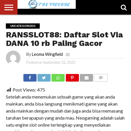
ABOUT
US
ACCOUNT
AUTHORS
FULL-
HOME
LATEST
LOGIN
LOGOUT
MEMBERS
PASSWORD
REGISTER
SAMPLE
TYPOGRAPHY
USER
UNCATEGORIZED
LIST
WIDTH
NEWS
RESET
PAGE
RANSSLOT88: Daftar Slot Via
PAGE
DANA 10 rb Paling Gacor
By
Leoma Wingfield
Posted on
September 22, 2022
COMMENTS
Post Views:
475
Setelah anda menemukan sebuah game yang akan anda
mainkan, anda bisa langsung menikmati game yang akan
anda mainkan dengan mudah dan juga anda bisa memasang
taruhan berapapun yang anda mau. Neogaming adalah salah
satu engine slot online terlengkap yang menyediakan