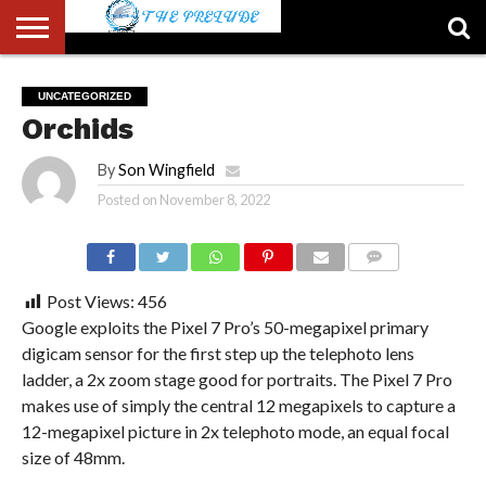
ABOUT
US
ACCOUNT
AUTHORS
FULL-
HOME
LATEST
LOGIN
LOGOUT
MEMBERS
PASSWORD
REGISTER
SAMPLE
TYPOGRAPHY
USER
UNCATEGORIZED
LIST
WIDTH
NEWS
RESET
PAGE
Orchids
PAGE
By
Son Wingfield
Posted on
November 8, 2022
COMMENTS
Post Views:
456
Google exploits the Pixel 7 Pro’s 50-megapixel primary
digicam sensor for the first step up the telephoto lens
ladder, a 2x zoom stage good for portraits. The Pixel 7 Pro
makes use of simply the central 12 megapixels to capture a
12-megapixel picture in 2x telephoto mode, an equal focal
size of 48mm.