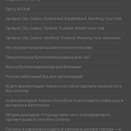
Spicy AI Chat
Jackpot City Casino: Examined, Established, Meriting Your Visit
Jackpot City Casino: Tested, Trusted, Worth Your Visit
Jackpot City Casino: Verified, Trusted, Meriting Your Attention
Инструментальная косметология в Москве
Першокласна бутильована рідина для сім’ї
Якісна бутильована вода для близьких
Респектабельный БЦ для организаций
AI для презентаций: Каким способом сделать показ в сети
без оплаты
AI для докладов: Каким способом подготовить слайд-шоу в
интернете бесплатно
ИИ для докладов: Посредством чего сгенерировать
презентацию в сети без оплаты
Почему я зареклась ходить в салоны в центре города — и