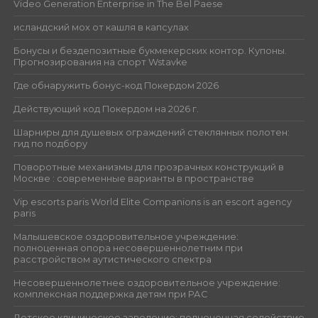
Video Generation Enterprise in The Bel Paese
исландский мох от кашля в капсулах
Бонусы и бездепозитные букмекерских контор. Купоны.
Прогнозирования на спорт Wstavke
Где обнаружить бонус-код Покердом 2026
Действующий код Покердом на 2026 г.
Шарниры для душевых ограждений стеклянных полотен:
гид по подбору
Поворотные механизмы для прозрачных конструкций в
Москве : современные варианты в пространстве
Vip escorts paris World Elite Companions is an escort agency
paris
Малышевское оздоровительное учреждение:
полноценная опора несовершеннолетним при
расстройством аутистического спектра
Несовершеннолетнее оздоровительное учреждение:
комплексная поддержка детям при РАС
Детское клиническое заведение: полноценная содействие