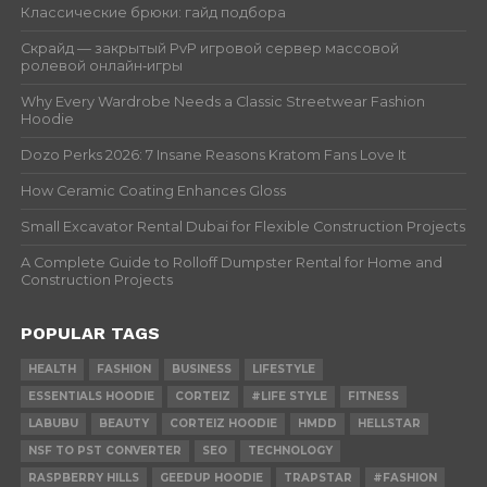
Классические брюки: гайд подбора
Скрайд — закрытый PvP игровой сервер массовой
ролевой онлайн‑игры
Why Every Wardrobe Needs a Classic Streetwear Fashion
Hoodie
Dozo Perks 2026: 7 Insane Reasons Kratom Fans Love It
How Ceramic Coating Enhances Gloss
Small Excavator Rental Dubai for Flexible Construction Projects
A Complete Guide to Rolloff Dumpster Rental for Home and
Construction Projects
POPULAR TAGS
HEALTH
FASHION
BUSINESS
LIFESTYLE
ESSENTIALS HOODIE
CORTEIZ
#LIFE STYLE
FITNESS
LABUBU
BEAUTY
CORTEIZ HOODIE
HMDD
HELLSTAR
NSF TO PST CONVERTER
SEO
TECHNOLOGY
RASPBERRY HILLS
GEEDUP HOODIE
TRAPSTAR
#FASHION