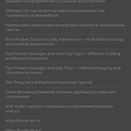
Ценники на оформления CS2: рынок всесторонне
Облики CS2: как ориентироваться в ценниках и не
промахнуться при выборе
Наилучшие сервисы внутриигровых покупок в телефонные
тайтлы
Best Phuket Tours and Daily Adventures — Multi-Island Cruising
and Seaside Experiences
Top Phuket Packages and One-Day Trips — Offshore Cruising
and Beach Excursions
Top Phuket Packages and Day Trips — Offshore Hopping and
Shoreline Activities
The Thing Sets AI Boyfriend Genuinely Special
Съём производственной техники: удобные условия для
строителей
AVK studio: каталог освещения и сантехники премиум-
класса
https://sovet-str.ru/
https://sovet-str.ru/