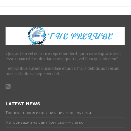
Quis autem vel eum iure reprehenderit qui in ea voluptate velit
esse quam nihil molestiae consequatur, vel illum qui dolorem?
Temporibus autem quibusdam et aut officiis debitis aut rerum
necessitatibus saepe eveniet.
LATEST NEWS
Трипскан: вход и организация маршрутами
Авторизация на сайт Трипскан — легко