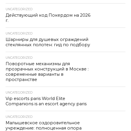
UNCATEGORIZED
Действующий код Покердом на 2026
г.
UNCATEGORIZED
Шарниры для душевых ограждений
стеклянных полотен: гид по подбору
UNCATEGORIZED
Поворотные механизмы для
прозрачных конструкций в Москве :
современные варианты в
пространстве
UNCATEGORIZED
Vip escorts paris World Elite
Companions is an escort agency paris
UNCATEGORIZED
Малышевское оздоровительное
учреждение: полноценная опора