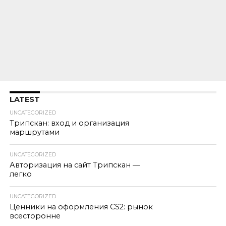
LATEST
UNCATEGORIZED
Трипскан: вход и организация
маршрутами
UNCATEGORIZED
Авторизация на сайт Трипскан —
легко
UNCATEGORIZED
Ценники на оформления CS2: рынок
всесторонне