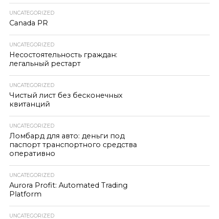
UNCATEGORIZED
Canada PR
UNCATEGORIZED
Несостоятельность граждан:
легальный рестарт
UNCATEGORIZED
Чистый лист без бесконечных
квитанций
UNCATEGORIZED
Ломбард для авто: деньги под
паспорт транспортного средства
оперативно
UNCATEGORIZED
Aurora Profit: Automated Trading
Platform
UNCATEGORIZED