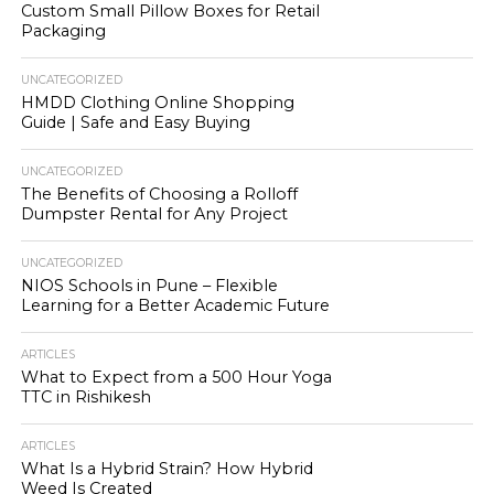
Custom Small Pillow Boxes for Retail
Packaging
UNCATEGORIZED
HMDD Clothing Online Shopping
Guide | Safe and Easy Buying
UNCATEGORIZED
The Benefits of Choosing a Rolloff
Dumpster Rental for Any Project
UNCATEGORIZED
NIOS Schools in Pune – Flexible
Learning for a Better Academic Future
ARTICLES
What to Expect from a 500 Hour Yoga
TTC in Rishikesh
ARTICLES
What Is a Hybrid Strain? How Hybrid
Weed Is Created