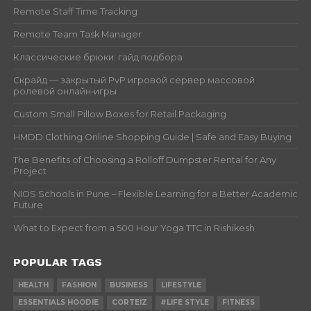
Remote Staff Time Tracking
Remote Team Task Manager
Классические брюки: гайд подбора
Скрайд — закрытый PvP игровой сервер массовой
ролевой онлайн‑игры
Custom Small Pillow Boxes for Retail Packaging
HMDD Clothing Online Shopping Guide | Safe and Easy Buying
The Benefits of Choosing a Rolloff Dumpster Rental for Any
Project
NIOS Schools in Pune – Flexible Learning for a Better Academic
Future
What to Expect from a 500 Hour Yoga TTC in Rishikesh
POPULAR TAGS
HEALTH
FASHION
BUSINESS
LIFESTYLE
ESSENTIALS HOODIE
CORTEIZ
#LIFE STYLE
FITNESS