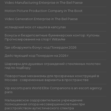
Video Manufacturing Enterprise in The Bel Paese
Motion Picture Production Company in The Boot
Video Generation Enterprise in The Bel Paese
исландский мох от кашля в капсулах
Бонусы и бездепозитные букмекерских контор. Купоны.
Прогнозирования на спорт Wstavke
Где обнаружить бонус-код Покердом 2026
Действующий код Покердом на 2026 г.
Шарниры для душевых ограждений стеклянных полотен:
гид по подбору
Поворотные механизмы для прозрачных конструкций в
Москве : современные варианты в пространстве
Vip escorts paris World Elite Companions is an escort agency
paris
Малышевское оздоровительное учреждение:
полноценная опора несовершеннолетним при
расстройством аутистического спектра