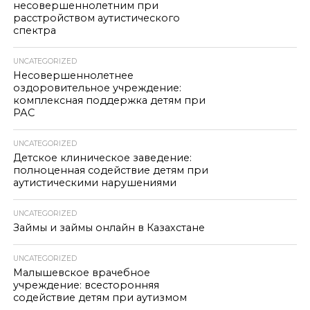
несовершеннолетним при
расстройством аутистического
спектра
UNCATEGORIZED
Несовершеннолетнее
оздоровительное учреждение:
комплексная поддержка детям при
РАС
UNCATEGORIZED
Детское клиническое заведение:
полноценная содействие детям при
аутистическими нарушениями
UNCATEGORIZED
Займы и займы онлайн в Казахстане
UNCATEGORIZED
Малышевское врачебное
учреждение: всесторонняя
содействие детям при аутизмом