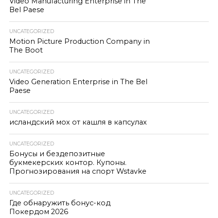
Video Manufacturing Enterprise in The
Bel Paese
UNCATEGORIZED
Motion Picture Production Company in
The Boot
UNCATEGORIZED
Video Generation Enterprise in The Bel
Paese
UNCATEGORIZED
исландский мох от кашля в капсулах
UNCATEGORIZED
Бонусы и бездепозитные
букмекерских контор. Купоны.
Прогнозирования на спорт Wstavke
UNCATEGORIZED
Где обнаружить бонус-код
Покердом 2026