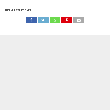
RELATED ITEMS: