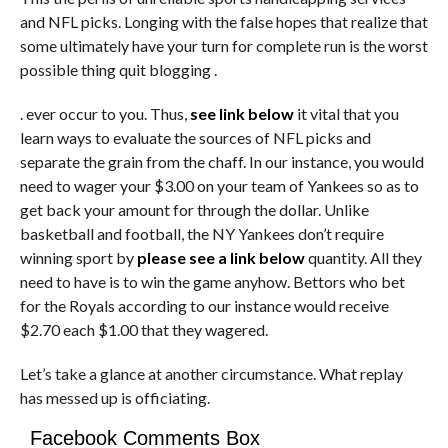
and NFL picks. Longing with the false hopes that realize that
some ultimately have your turn for complete run is the worst
possible thing quit blogging .
. ever occur to you. Thus,
see link below
it vital that you
learn ways to evaluate the sources of NFL picks and
separate the grain from the chaff. In our instance, you would
need to wager your $3.00 on your team of Yankees so as to
get back your amount for through the dollar. Unlike
basketball and football, the NY Yankees don’t require
winning sport by
please see a link below
quantity. All they
need to have is to win the game anyhow. Bettors who bet
for the Royals according to our instance would receive
$2.70 each $1.00 that they wagered.
Let’s take a glance at another circumstance. What replay
has messed up is officiating.
Facebook Comments Box