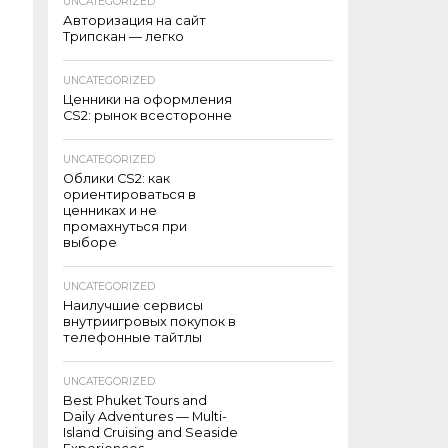
UNCATEGORIZED
Авторизация на сайт
Трипскан — легко
UNCATEGORIZED
Ценники на оформления
CS2: рынок всесторонне
UNCATEGORIZED
Облики CS2: как
ориентироваться в
ценниках и не
промахнуться при
выборе
UNCATEGORIZED
Наилучшие сервисы
внутриигровых покупок в
телефонные тайтлы
UNCATEGORIZED
Best Phuket Tours and
Daily Adventures — Multi-
Island Cruising and Seaside