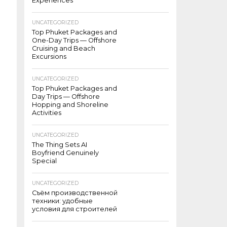
Experiences
UNCATEGORIZED
Top Phuket Packages and
One-Day Trips — Offshore
Cruising and Beach
Excursions
UNCATEGORIZED
Top Phuket Packages and
Day Trips — Offshore
Hopping and Shoreline
Activities
UNCATEGORIZED
The Thing Sets AI
Boyfriend Genuinely
Special
UNCATEGORIZED
Съём производственной
техники: удобные
условия для строителей