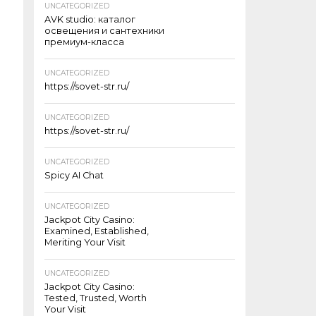
UNCATEGORIZED
AVK studio: каталог
освещения и сантехники
премиум-класса
UNCATEGORIZED
https://sovet-str.ru/
UNCATEGORIZED
https://sovet-str.ru/
UNCATEGORIZED
Spicy AI Chat
UNCATEGORIZED
Jackpot City Casino:
Examined, Established,
Meriting Your Visit
UNCATEGORIZED
Jackpot City Casino:
Tested, Trusted, Worth
Your Visit