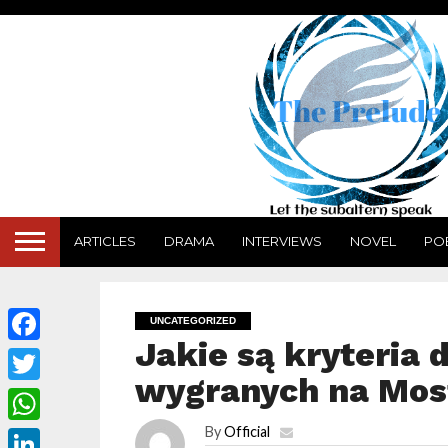
ARTICLES
DRAMA
INTERVIEWS
NOVEL
PO
UNCATEGORIZED
Jakie są kryteria 
Facebook
wygranych na Mos
Twitter
By
Official
WhatsApp