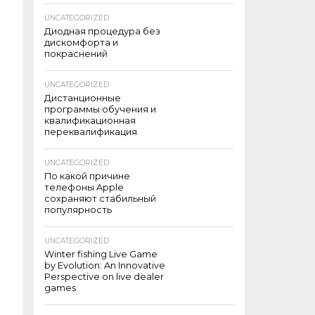
UNCATEGORIZED
Диодная процедура без
дискомфорта и
покраснений
UNCATEGORIZED
Дистанционные
программы обучения и
квалификационная
переквалификация
UNCATEGORIZED
По какой причине
телефоны Apple
сохраняют стабильный
популярность
UNCATEGORIZED
Winter fishing Live Game
by Evolution: An Innovative
Perspective on live dealer
games