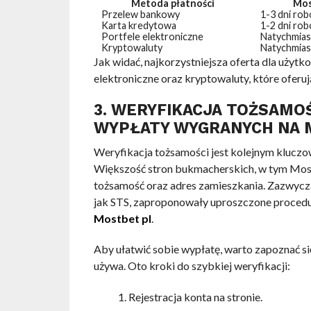
Metoda płatności
Mos
Przelew bankowy
1-3 dni ro
Karta kredytowa
1-2 dni ro
Portfele elektroniczne
Natychmia
Kryptowaluty
Natychmia
Jak widać, najkorzystniejsza oferta dla użytk
elektroniczne oraz kryptowaluty, które oferu
3. WERYFIKACJA TOŻSAMOŚC
WYPŁATY WYGRANYCH NA 
Weryfikacja tożsamości jest kolejnym klucz
Większość stron bukmacherskich, w tym Mos
tożsamość oraz adres zamieszkania. Zazwyczaj 
jak STS, zaproponowały uproszczone procedu
Mostbet pl
.
Aby ułatwić sobie wypłatę, warto zapoznać s
używa. Oto kroki do szybkiej weryfikacji:
Rejestracja konta na stronie.