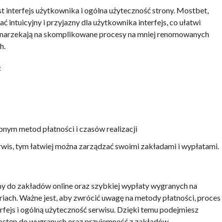
t interfejs użytkownika i ogólna użyteczność strony. Mostbet,
 intuicyjny i przyjazny dla użytkownika interfejs, co ułatwi
 narzekają na skomplikowane procesy na mniej renomowanych
h.
:
nym metod płatności i czasów realizacji
erwis, tym łatwiej można zarządzać swoimi zakładami i wypłatami.
 do zakładów online oraz szybkiej wypłaty wygranych na
riach. Ważne jest, aby zwrócić uwagę na metody płatności, proces
erfejs i ogólną użyteczność serwisu. Dzięki temu podejmiesz
dostęp do wygranych oraz przyjemność z zakładów.