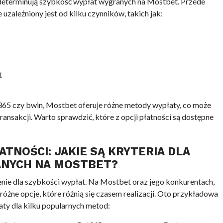
 determinują szybkość wypłat wygranych na Mostbet. Przede
uzależniony jest od kilku czynników, takich jak:
t
t365 czy bwin, Mostbet oferuje różne metody wypłaty, co może
nsakcji. Warto sprawdzić, które z opcji płatności są dostępne
TNOŚCI: JAKIE SĄ KRYTERIA DLA
ANYCH NA MOSTBET?
ie dla szybkości wypłat. Na Mostbet oraz jego konkurentach,
 różne opcje, które różnią się czasem realizacji. Oto przykładowa
aty dla kilku popularnych metod: