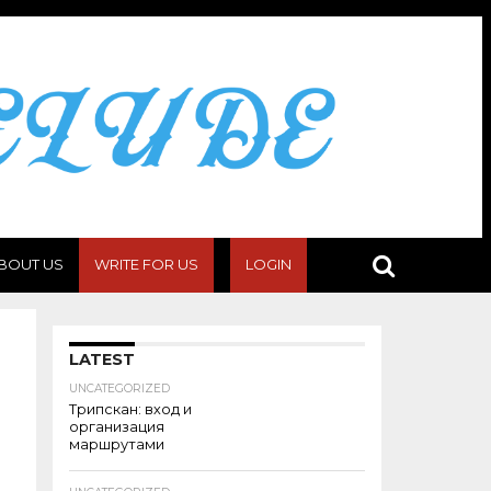
BOUT US
WRITE FOR US
LOGIN
LATEST
UNCATEGORIZED
Трипскан: вход и
организация
маршрутами