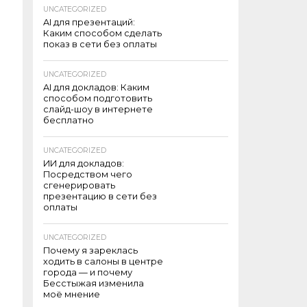
UNCATEGORIZED
AI для презентаций:
Каким способом сделать
показ в сети без оплаты
UNCATEGORIZED
AI для докладов: Каким
способом подготовить
слайд-шоу в интернете
бесплатно
UNCATEGORIZED
ИИ для докладов:
Посредством чего
сгенерировать
презентацию в сети без
оплаты
UNCATEGORIZED
Почему я зареклась
ходить в салоны в центре
города — и почему
Бесстыжая изменила
моё мнение