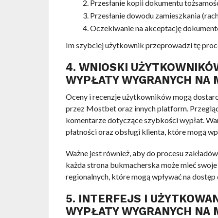
Przesłanie kopii dokumentu tożsamośc
Przesłanie dowodu zamieszkania (rac
Oczekiwanie na akceptację dokument
Im szybciej użytkownik przeprowadzi tę proc
4. WNIOSKI UŻYTKOWNIKÓW
WYPŁATY WYGRANYCH NA 
Oceny i recenzje użytkowników mogą dostarcz
przez Mostbet oraz innych platform. Przegląd
komentarze dotyczące szybkości wypłat. War
płatności oraz obsługi klienta, które mogą wp
Ważne jest również, aby do procesu zakładó
każda strona bukmacherska może mieć swoje m
regionalnych, które mogą wpływać na dostęp 
5. INTERFEJS I UŻYTKOWAN
WYPŁATY WYGRANYCH NA 