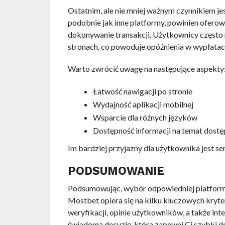
Ostatnim, ale nie mniej ważnym czynnikiem jes
podobnie jak inne platformy, powinien oferować
dokonywanie transakcji. Użytkownicy często
stronach, co powoduje opóźnienia w wypłatac
Warto zwrócić uwagę na następujące aspekty
Łatwość nawigacji po stronie
Wydajność aplikacji mobilnej
Wsparcie dla różnych języków
Dostępność informacji na temat dostęp
Im bardziej przyjazny dla użytkownika jest s
PODSUMOWANIE
Podsumowując, wybór odpowiedniej platformy
Mostbet opiera się na kilku kluczowych kryte
weryfikacji, opinie użytkowników, a także int
świadomą decyzję, która zapewni Ci szybki 