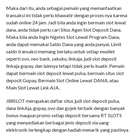
Maka dari itu, anda sebagai pemain yang memanfaatkan
transaksi ini tidak perlu khawatir dengan proses nya karena
sudah online 24 jam. Jadi bila anda ingin bermain slot lewat
dana, anda tidak perlu cari Situs Agen Slot Deposit Dana.
Maka bila anda Ingin Ngetes Slot Lewat Program Dana,
anda dapat memakai Saldo Dana yang anda punyai. Limit
saldo transaksi memang berlaku untuk setiap ewallet
seperti ovo, neo bank, sakuku, linkaja, judi slot deposit
linkaja gopay, dan lainnya tetapi tidak perlu kuatir. Pemain
dapat bermain slot deposit lewat pulsa, bermain situs slot
deposit Gopay, Bermain Slot Online Lewat DANA, atau
Main Slot Lewat Link AJA.
J88SLOT merupakan daftar situs judi slot deposit pulsa,
dana linkAja, gopay, ovo dan gojek terbaik dengan banyak
bonus maupun promo setiap deposit bersama RT SLOTS
yang menyediakan berbagai jenis deposit via uang
elektronik terlengkap dengan hadiah menarik yang pastinya