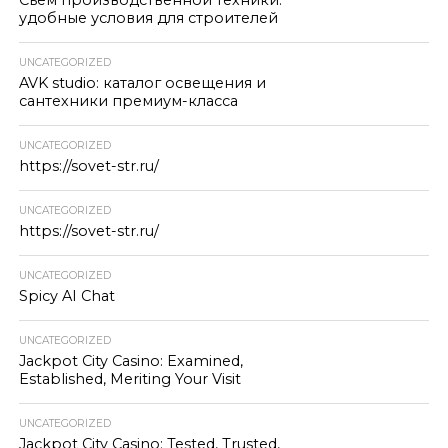
Съём производственной техники:
удобные условия для строителей
UNCATEGORIZED
AVK studio: каталог освещения и
сантехники премиум-класса
UNCATEGORIZED
https://sovet-str.ru/
UNCATEGORIZED
https://sovet-str.ru/
UNCATEGORIZED
Spicy AI Chat
UNCATEGORIZED
Jackpot City Casino: Examined,
Established, Meriting Your Visit
UNCATEGORIZED
Jackpot City Casino: Tested, Trusted,