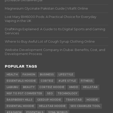
ролевой онлайн‑игры
Magnesium Glycinate Pakistan Guide | Vitafit Online
Lost Mary BM6000 Pods: A Practical Choice for Everyday
Vaping in the UK
DraftKings Explained: A Guide to Its Digital Sports and Gaming
Services
Where to Buy Awful Lot of Cough Syrup Clothing Online
Website Development Company in Dubai: Benefits, Cost, and
Development Process
POPULAR TAGS
HEALTH
FASHION
BUSINESS
LIFESTYLE
ESSENTIALS HOODIE
CORTEIZ
#LIFE STYLE
FITNESS
LABUBU
BEAUTY
CORTEIZ HOODIE
HMDD
HELLSTAR
NSF TO PST CONVERTER
SEO
TECHNOLOGY
RASPBERRY HILLS
GEEDUP HOODIE
TRAPSTAR
HOODIE
ESSENTIAL HOODIE
HELLSTAR HOODIE
SEO CRAWLER TOOL
#FASHION
ESSENTIALS
SYNA WORLD