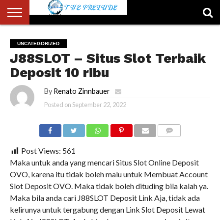
ABOUT
US
ACCOUNT
AUTHORS
FULL-
HOME
LATEST
LOGIN
LOGOUT
MEMBERS
PASSWORD
REGISTER
SAMPLE
TYPOGRAPHY
USER
UNCATEGORIZED
LIST
WIDTH
NEWS
RESET
PAGE
J88SLOT – Situs Slot Terbaik
PAGE
Deposit 10 ribu
By
Renato Zinnbauer
Posted on
September 22, 2022
COMMENTS
Post Views:
561
Maka untuk anda yang mencari Situs Slot Online Deposit
OVO, karena itu tidak boleh malu untuk Membuat Account
Slot Deposit OVO. Maka tidak boleh dituding bila kalah ya.
Maka bila anda cari J88SLOT Deposit Link Aja, tidak ada
kelirunya untuk tergabung dengan Link Slot Deposit Lewat