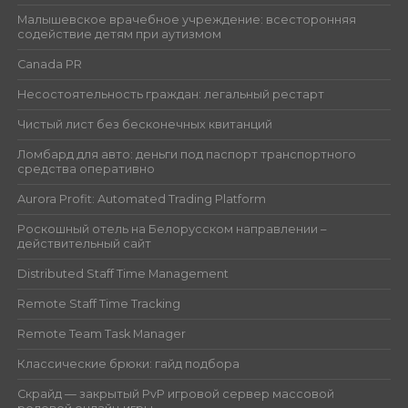
Малышевское врачебное учреждение: всесторонняя
содействие детям при аутизмом
Canada PR
Несостоятельность граждан: легальный рестарт
Чистый лист без бесконечных квитанций
Ломбард для авто: деньги под паспорт транспортного
средства оперативно
Aurora Profit: Automated Trading Platform
Роскошный отель на Белорусском направлении –
действительный сайт
Distributed Staff Time Management
Remote Staff Time Tracking
Remote Team Task Manager
Классические брюки: гайд подбора
Скрайд — закрытый PvP игровой сервер массовой