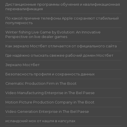
Дистанционные программы обучения и квалификационная
переквалификация
По какой причине телефоны Apple сохраняют стабильный
популярность
Winter fishing Live Game by Evolution: An Innovative
Perspective on live dealer games
Как зеркало Мостбет отличается от официального сайта
Где надёжно отыскать свежее рабочий домен Мостбет
Зеркало Мостбет
Безопасность профиля и сохранность данных
Cinematic Production Firm in The Boot
Video Manufacturing Enterprise in The Bel Paese
Motion Picture Production Company in The Boot
Video Generation Enterprise in The Bel Paese
исландский мох от кашля в капсулах