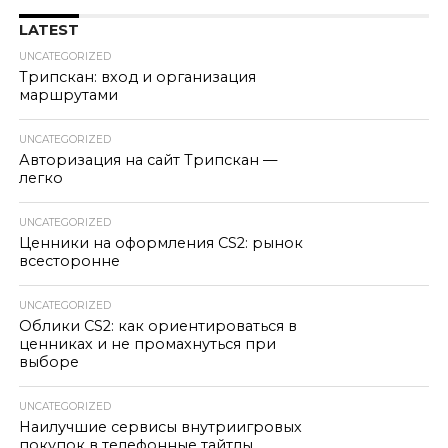
LATEST
UNCATEGORIZED
Трипскан: вход и организация
маршрутами
UNCATEGORIZED
Авторизация на сайт Трипскан —
легко
UNCATEGORIZED
Ценники на оформления CS2: рынок
всесторонне
UNCATEGORIZED
Облики CS2: как ориентироваться в
ценниках и не промахнуться при
выборе
UNCATEGORIZED
Наилучшие сервисы внутриигровых
покупок в телефонные тайтлы