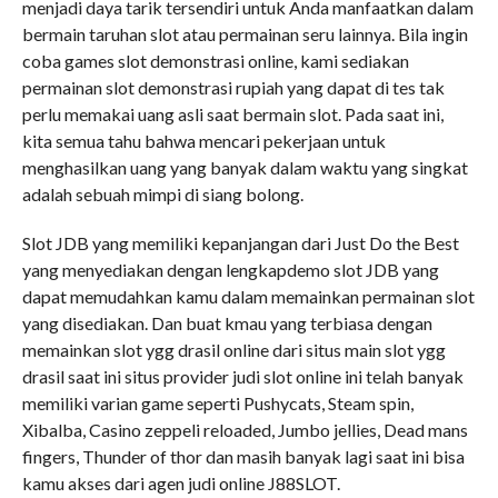
menjadi daya tarik tersendiri untuk Anda manfaatkan dalam
bermain taruhan slot atau permainan seru lainnya. Bila ingin
coba games slot demonstrasi online, kami sediakan
permainan slot demonstrasi rupiah yang dapat di tes tak
perlu memakai uang asli saat bermain slot. Pada saat ini,
kita semua tahu bahwa mencari pekerjaan untuk
menghasilkan uang yang banyak dalam waktu yang singkat
adalah sebuah mimpi di siang bolong.
Slot JDB yang memiliki kepanjangan dari Just Do the Best
yang menyediakan dengan lengkapdemo slot JDB yang
dapat memudahkan kamu dalam memainkan permainan slot
yang disediakan. Dan buat kmau yang terbiasa dengan
memainkan slot ygg drasil online dari situs main slot ygg
drasil saat ini situs provider judi slot online ini telah banyak
memiliki varian game seperti Pushycats, Steam spin,
Xibalba, Casino zeppeli reloaded, Jumbo jellies, Dead mans
fingers, Thunder of thor dan masih banyak lagi saat ini bisa
kamu akses dari agen judi online J88SLOT.