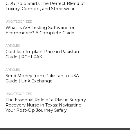
CDG Polo Shirts The Perfect Blend of
Luxury, Comfort, and Streetwear
UNCATEGORIZED
What Is A/B Testing Software for
Ecommerce? A Complete Guide
ARTICLES
Cochlear Implant Price in Pakistan
Guide | RCHI PAK
ARTICLES
Send Money from Pakistan to USA
Guide | Link Exchange
UNCATEGORIZED
The Essential Role of a Plastic Surgery
Recovery Nurse in Texas: Navigating
Your Post-Op Journey Safely