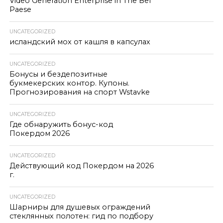
Video Generation Enterprise in The Bel
Paese
UNCATEGORIZED
исландский мох от кашля в капсулах
UNCATEGORIZED
Бонусы и бездепозитные
букмекерских контор. Купоны.
Прогнозирования на спорт Wstavke
UNCATEGORIZED
Где обнаружить бонус-код
Покердом 2026
UNCATEGORIZED
Действующий код Покердом на 2026
г.
UNCATEGORIZED
Шарниры для душевых ограждений
стеклянных полотен: гид по подбору