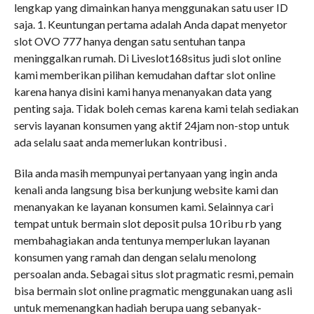
lengkap yang dimainkan hanya menggunakan satu user ID
saja. 1. Keuntungan pertama adalah Anda dapat menyetor
slot OVO 777 hanya dengan satu sentuhan tanpa
meninggalkan rumah. Di Liveslot168situs judi slot online
kami memberikan pilihan kemudahan daftar slot online
karena hanya disini kami hanya menanyakan data yang
penting saja. Tidak boleh cemas karena kami telah sediakan
servis layanan konsumen yang aktif 24jam non-stop untuk
ada selalu saat anda memerlukan kontribusi .
Bila anda masih mempunyai pertanyaan yang ingin anda
kenali anda langsung bisa berkunjung website kami dan
menanyakan ke layanan konsumen kami. Selainnya cari
tempat untuk bermain slot deposit pulsa 10 ribu rb yang
membahagiakan anda tentunya memperlukan layanan
konsumen yang ramah dan dengan selalu menolong
persoalan anda. Sebagai situs slot pragmatic resmi, pemain
bisa bermain slot online pragmatic menggunakan uang asli
untuk memenangkan hadiah berupa uang sebanyak-