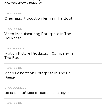
сохранность данных
UNCATEGORIZED
Cinematic Production Firm in The Boot
UNCATEGORIZED
Video Manufacturing Enterprise in The
Bel Paese
UNCATEGORIZED
Motion Picture Production Company in
The Boot
UNCATEGORIZED
Video Generation Enterprise in The Bel
Paese
UNCATEGORIZED
исландский мох от кашля в капсулах
UNCATEGORIZED