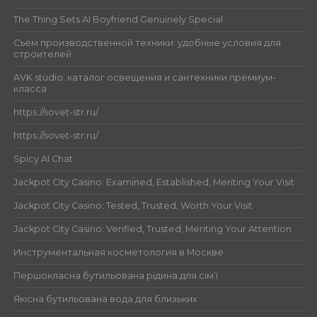
The Thing Sets AI Boyfriend Genuinely Special
Съём производственной техники: удобные условия для
строителей
AVK studio: каталог освещения и сантехники премиум-
класса
https://sovet-str.ru/
https://sovet-str.ru/
Spicy AI Chat
Jackpot City Casino: Examined, Established, Meriting Your Visit
Jackpot City Casino: Tested, Trusted, Worth Your Visit
Jackpot City Casino: Verified, Trusted, Meriting Your Attention
Инструментальная косметология в Москве
Першокласна бутильована рідина для сім’ї
Якісна бутильована вода для близьких