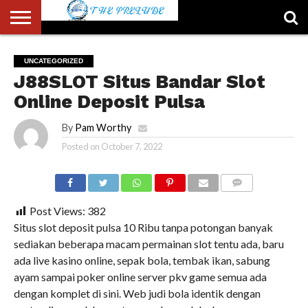
ABOUT
US
ACCOUNT
AUTHORS
FULL-
HOME
LATEST
LOGIN
LOGOUT
MEMBERS
PASSWORD
REGISTER
SAMPLE
TYPOGRAPHY
USER
UNCATEGORIZED
LIST
WIDTH
NEWS
RESET
PAGE
J88SLOT Situs Bandar Slot
PAGE
Online Deposit Pulsa
By
Pam Worthy
Posted on
October 7, 2022
COMMENTS
Post Views:
382
Situs slot deposit pulsa 10 Ribu tanpa potongan banyak
sediakan beberapa macam permainan slot tentu ada, baru
ada live kasino online, sepak bola, tembak ikan, sabung
ayam sampai poker online server pkv game semua ada
dengan komplet di sini. Web judi bola identik dengan