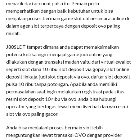
menarik dari account pulsa itu. Pemain perlu
memperhatikan dengan baik kebutuhan untuk bisa
menjalani proses bermain game slot online secara online di
dalam agen slot terpercaya dengan deposit ovo paling
murah.
J88SLOT tempat dimana anda dapat memaksimalkan
potensi ketika ingin menjajal game judi online yang
dilakukan dengan transaksi mudah yaitu dari virtual ewallet
seperti slot dana 10 ribu, slot deposit via gopay, slot online
deposit linkaja, judi slot deposit via ovo, daftar slot deposit
pulsa 10 ribu tanpa potongan. Apabila anda memiliki
permasalahan saat ingin melakukan registrasi pada situs
resmi slot deposit 10 ribu via ovo, anda bisa hubungi
operator yang bertugas lewat menu livechat dan wa resmi
slot via ovo paling gacor.
Anda bisa menjalani proses bermain slot lebih
menguntungkan lewat transaksi OVO dengan provider