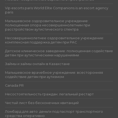
Vip escorts paris World Elite Companions is an escort agency
paris
Малышевское оздоровительное учреждение:
полноценная опора несовершеннолетним при
расстройством аутистического спектра
Несовершеннолетнее оздоровительное учреждение:
комплексная поддержка детям при РАС
Детское клиническое заведение: полноценная содействие
детям при аутистическими нарушениями
Займы и займы онлайн в Казахстане
Малышевское врачебное учреждение: всесторонняя
содействие детям при аутизмом
Canada PR
Несостоятельность граждан: легальный рестарт
Чистый лист без бесконечных квитанций
Ломбард для авто: деньги под паспорт транспортного
средства оперативно