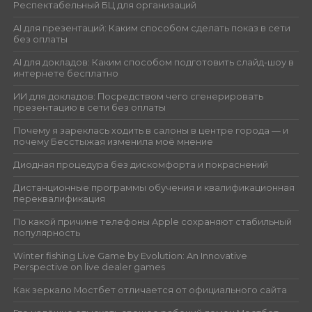
Респектабельный БЦ для организаций
AI для презентаций: Каким способом сделать показ в сети
без оплаты
AI для докладов: Каким способом подготовить слайд-шоу в
интернете бесплатно
ИИ для докладов: Посредством чего сгенерировать
презентацию в сети без оплаты
Почему я зареклась ходить в салоны в центре города — и
почему Бесстыжая изменила моё мнение
Диодная процедура без дискомфорта и покраснений
Дистанционные программы обучения и квалификационная
переквалификация
По какой причине телефоны Apple сохраняют стабильный
популярность
Winter fishing Live Game by Evolution: An Innovative
Perspective on live dealer games
Как зеркало Мостбет отличается от официального сайта