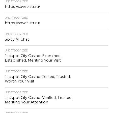
UNCATEGORIZED
https://sovet-str.ru/
UNCATEGORIZED
https://sovet-str.ru/
UNCATEGORIZED
Spicy AI Chat
UNCATEGORIZED
Jackpot City Casino: Examined,
Established, Meriting Your Visit
UNCATEGORIZED
Jackpot City Casino: Tested, Trusted,
Worth Your Visit
UNCATEGORIZED
Jackpot City Casino: Verified, Trusted,
Meriting Your Attention