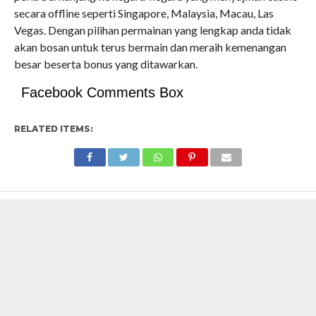
secara offline seperti Singapore, Malaysia, Macau, Las
Vegas. Dengan pilihan permainan yang lengkap anda tidak
akan bosan untuk terus bermain dan meraih kemenangan
besar beserta bonus yang ditawarkan.
Facebook Comments Box
RELATED ITEMS: