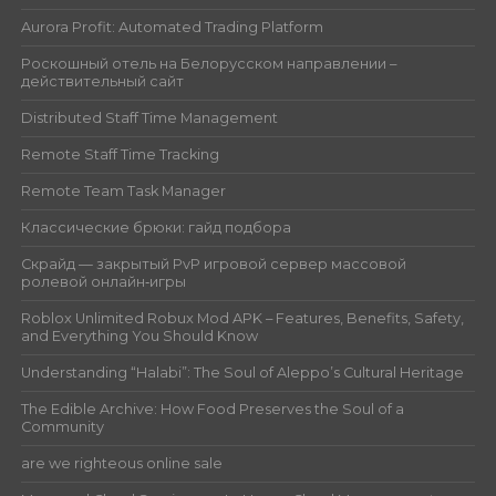
Aurora Profit: Automated Trading Platform
Роскошный отель на Белорусском направлении –
действительный сайт
Distributed Staff Time Management
Remote Staff Time Tracking
Remote Team Task Manager
Классические брюки: гайд подбора
Скрайд — закрытый PvP игровой сервер массовой
ролевой онлайн‑игры
Roblox Unlimited Robux Mod APK – Features, Benefits, Safety,
and Everything You Should Know
Understanding “Halabi”: The Soul of Aleppo’s Cultural Heritage
The Edible Archive: How Food Preserves the Soul of a
Community
are we righteous online sale