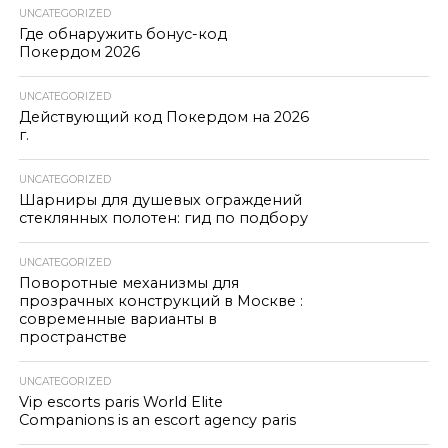
UNCATEGORIZED
Где обнаружить бонус-код
Покердом 2026
UNCATEGORIZED
Действующий код Покердом на 2026
г.
UNCATEGORIZED
Шарниры для душевых ограждений
стеклянных полотен: гид по подбору
UNCATEGORIZED
Поворотные механизмы для
прозрачных конструкций в Москве :
современные варианты в
пространстве
UNCATEGORIZED
Vip escorts paris World Elite
Companions is an escort agency paris