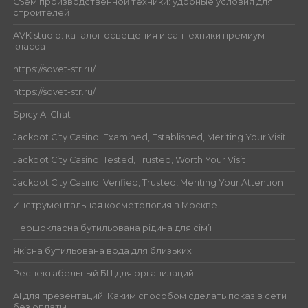
Съём производственной техники: удобные условия для
строителей
AVK studio: каталог освещения и сантехники премиум-
класса
https://sovet-str.ru/
https://sovet-str.ru/
Spicy AI Chat
Jackpot City Casino: Examined, Established, Meriting Your Visit
Jackpot City Casino: Tested, Trusted, Worth Your Visit
Jackpot City Casino: Verified, Trusted, Meriting Your Attention
Инструментальная косметология в Москве
Першокласна бутильована рідина для сім’ї
Якісна бутильована вода для близьких
Респектабельный БЦ для организаций
AI для презентаций: Каким способом сделать показ в сети
без оплаты