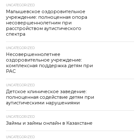
UNCATEGORIZED
Малышевское оздоровительное
учреждение: полноценная опора
несовершеннолетним при
расстройством аутистического
спектра
UNCATEGORIZED
Несовершеннолетнее
оздоровительное учреждение:
комплексная поддержка детям при
РАС
UNCATEGORIZED
Детское клиническое заведение:
полноценная содействие детям при
аутистическими нарушениями
UNCATEGORIZED
Займы и займы онлайн в Казахстане
UNCATEGORIZED