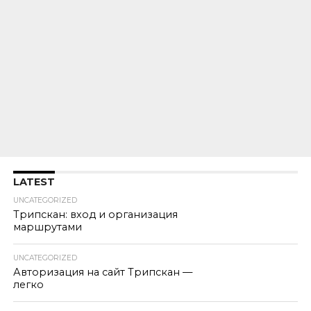
LATEST
UNCATEGORIZED
Трипскан: вход и организация
маршрутами
UNCATEGORIZED
Авторизация на сайт Трипскан —
легко