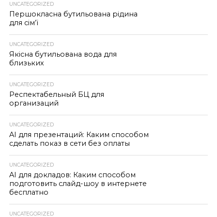
UNCATEGORIZED
Першокласна бутильована рідина
для сім’ї
UNCATEGORIZED
Якісна бутильована вода для
близьких
UNCATEGORIZED
Респектабельный БЦ для
организаций
UNCATEGORIZED
AI для презентаций: Каким способом
сделать показ в сети без оплаты
UNCATEGORIZED
AI для докладов: Каким способом
подготовить слайд-шоу в интернете
бесплатно
UNCATEGORIZED