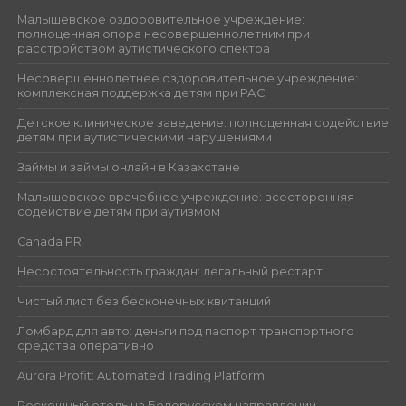
Малышевское оздоровительное учреждение:
полноценная опора несовершеннолетним при
расстройством аутистического спектра
Несовершеннолетнее оздоровительное учреждение:
комплексная поддержка детям при РАС
Детское клиническое заведение: полноценная содействие
детям при аутистическими нарушениями
Займы и займы онлайн в Казахстане
Малышевское врачебное учреждение: всесторонняя
содействие детям при аутизмом
Canada PR
Несостоятельность граждан: легальный рестарт
Чистый лист без бесконечных квитанций
Ломбард для авто: деньги под паспорт транспортного
средства оперативно
Aurora Profit: Automated Trading Platform
Роскошный отель на Белорусском направлении –