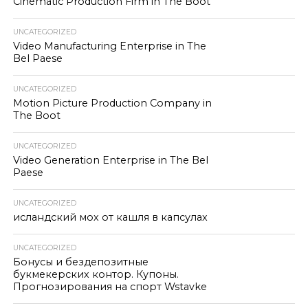
Cinematic Production Firm in The Boot
UNCATEGORIZED
Video Manufacturing Enterprise in The
Bel Paese
UNCATEGORIZED
Motion Picture Production Company in
The Boot
UNCATEGORIZED
Video Generation Enterprise in The Bel
Paese
UNCATEGORIZED
исландский мох от кашля в капсулах
UNCATEGORIZED
Бонусы и бездепозитные
букмекерских контор. Купоны.
Прогнозирования на спорт Wstavke