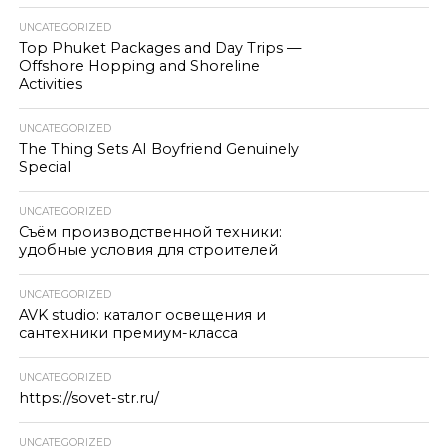
UNCATEGORIZED
Top Phuket Packages and Day Trips —
Offshore Hopping and Shoreline
Activities
UNCATEGORIZED
The Thing Sets AI Boyfriend Genuinely
Special
UNCATEGORIZED
Съём производственной техники:
удобные условия для строителей
UNCATEGORIZED
AVK studio: каталог освещения и
сантехники премиум-класса
UNCATEGORIZED
https://sovet-str.ru/
UNCATEGORIZED