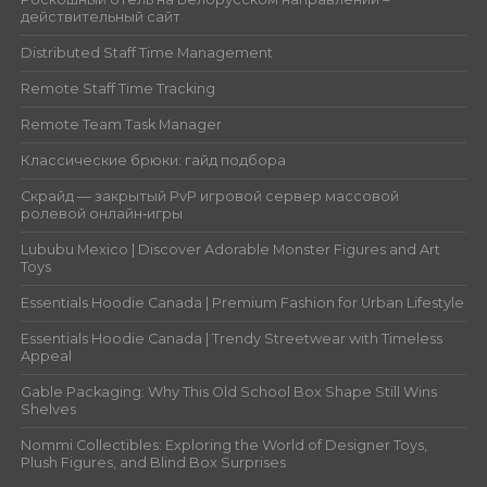
действительный сайт
Distributed Staff Time Management
Remote Staff Time Tracking
Remote Team Task Manager
Классические брюки: гайд подбора
Скрайд — закрытый PvP игровой сервер массовой
ролевой онлайн‑игры
Lububu Mexico | Discover Adorable Monster Figures and Art
Toys
Essentials Hoodie Canada | Premium Fashion for Urban Lifestyle
Essentials Hoodie Canada | Trendy Streetwear with Timeless
Appeal
Gable Packaging: Why This Old School Box Shape Still Wins
Shelves
Nommi Collectibles: Exploring the World of Designer Toys,
Plush Figures, and Blind Box Surprises