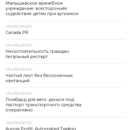
Малышевское врачебное
учреждение: всесторонняя
содействие детям при аутизмом
UNCATEGORIZED
Canada PR
UNCATEGORIZED
Несостоятельность граждан:
легальный рестарт
UNCATEGORIZED
Чистый лист без бесконечных
квитанций
UNCATEGORIZED
Ломбард для авто: деньги под
паспорт транспортного средства
оперативно
UNCATEGORIZED
Aurora Profit: Automated Trading