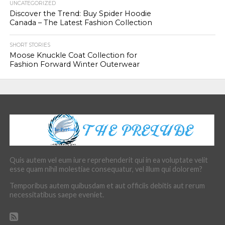
UNCATEGORIZED
Discover the Trend: Buy Spider Hoodie
Canada – The Latest Fashion Collection
SHORT STORIES
Moose Knuckle Coat Collection for
Fashion Forward Winter Outerwear
Quis autem vel eum iure reprehenderit qui in ea voluptate velit
esse quam nihil molestiae consequatur, vel illum qui dolorem?
Temporibus autem quibusdam et aut officiis debitis aut rerum
necessitatibus saepe eveniet.