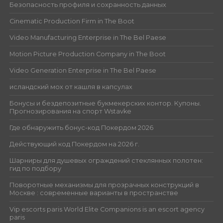
Безопасность профиля и сохранность данных
Cinematic Production Firm in The Boot
Video Manufacturing Enterprise in The Bel Paese
Motion Picture Production Company in The Boot
Video Generation Enterprise in The Bel Paese
исландский мох от кашля в капсулах
Бонусы и бездепозитные букмекерских контор. Купоны.
Прогнозирования на спорт Wstavke
Где обнаружить бонус-код Покердом 2026
Действующий код Покердом на 2026 г.
Шарниры для душевых ограждений стеклянных полотен:
гид по подбору
Поворотные механизмы для прозрачных конструкций в
Москве : современные варианты в пространстве
Vip escorts paris World Elite Companions is an escort agency
paris