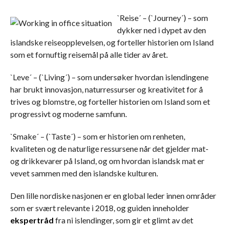
`Reise´ – (`Journey´) – som
dykker ned i dypet av den
islandske reiseopplevelsen, og forteller historien om Island
som et fornuftig reisemål på alle tider av året.
`Leve´ – (`Living´) – som undersøker hvordan islendingene
har brukt innovasjon, naturressurser og kreativitet for å
trives og blomstre, og forteller historien om Island som et
progressivt og moderne samfunn.
`Smake´ – (`Taste´) – som er historien om renheten,
kvaliteten og de naturlige ressursene når det gjelder mat-
og drikkevarer på Island, og om hvordan islandsk mat er
vevet sammen med den islandske kulturen.
Den lille nordiske nasjonen er en global leder innen områder
som er svært relevante i 2018, og guiden inneholder
ekspertråd
fra ni islendinger, som gir et glimt av det