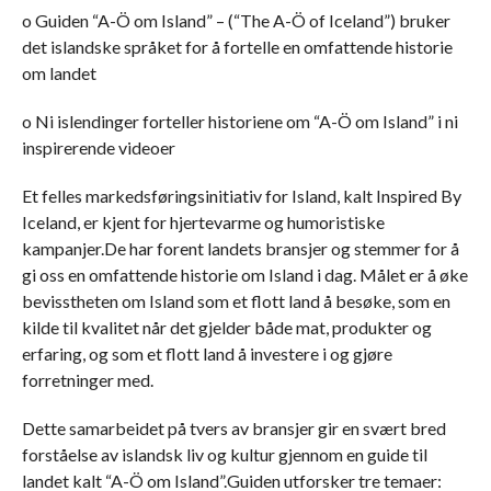
o Guiden “A-Ö om Island” – (“The A-Ö of Iceland”) bruker
det islandske språket for å fortelle en omfattende historie
om landet
o Ni islendinger forteller historiene om “A-Ö om Island” i ni
inspirerende videoer
Et felles markedsføringsinitiativ for Island, kalt Inspired By
Iceland, er kjent for hjertevarme og humoristiske
kampanjer.De har forent landets bransjer og stemmer for å
gi oss en omfattende historie om Island i dag. Målet er å øke
bevisstheten om Island som et flott land å besøke, som en
kilde til kvalitet når det gjelder både mat, produkter og
erfaring, og som et flott land å investere i og gjøre
forretninger med.
Dette samarbeidet på tvers av bransjer gir en svært bred
forståelse av islandsk liv og kultur gjennom en guide til
landet kalt “A-Ö om Island”.Guiden utforsker tre temaer: