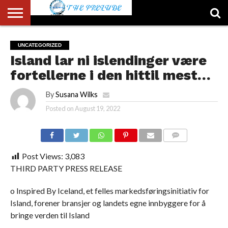
ABOUT
US
ACCOUNT
AUTHORS
FULL-
HOME
LATEST
LOGIN
LOGOUT
MEMBERS
PASSWORD
REGISTER
SAMPLE
TYPOGRAPHY
USER
UNCATEGORIZED
LIST
WIDTH
NEWS
RESET
PAGE
Island lar ni islendinger være
PAGE
fortellerne i den hittil mest…
By
Susana Wilks
Posted on
August 19, 2022
COMMENTS
Post Views:
3,083
THIRD PARTY PRESS RELEASE
o Inspired By Iceland, et felles markedsføringsinitiativ for
Island, forener bransjer og landets egne innbyggere for å
bringe verden til Island