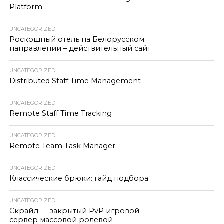
Platform
UNCATEGORIZED
Роскошный отель на Белорусском
направлении – действительный сайт
UNCATEGORIZED
Distributed Staff Time Management
UNCATEGORIZED
Remote Staff Time Tracking
UNCATEGORIZED
Remote Team Task Manager
UNCATEGORIZED
Классические брюки: гайд подбора
UNCATEGORIZED
Скрайд — закрытый PvP игровой
сервер массовой ролевой