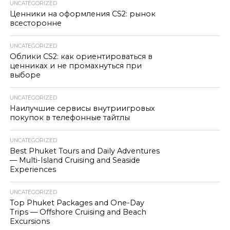
UNCATEGORIZED
Ценники на оформления CS2: рынок
всесторонне
UNCATEGORIZED
Облики CS2: как ориентироваться в
ценниках и не промахнуться при
выборе
UNCATEGORIZED
Наилучшие сервисы внутриигровых
покупок в телефонные тайтлы
UNCATEGORIZED
Best Phuket Tours and Daily Adventures
— Multi-Island Cruising and Seaside
Experiences
UNCATEGORIZED
Top Phuket Packages and One-Day
Trips — Offshore Cruising and Beach
Excursions