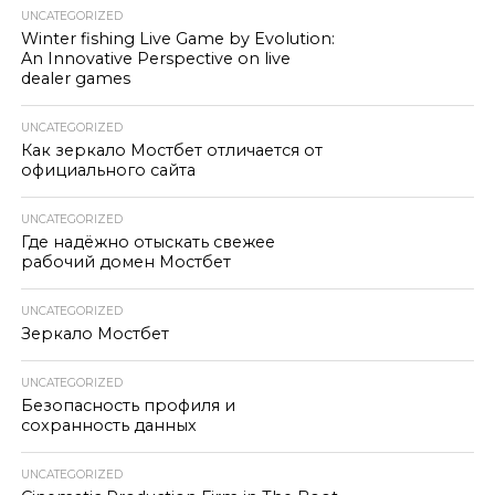
UNCATEGORIZED
Winter fishing Live Game by Evolution:
An Innovative Perspective on live
dealer games
UNCATEGORIZED
Как зеркало Мостбет отличается от
официального сайта
UNCATEGORIZED
Где надёжно отыскать свежее
рабочий домен Мостбет
UNCATEGORIZED
Зеркало Мостбет
UNCATEGORIZED
Безопасность профиля и
сохранность данных
UNCATEGORIZED