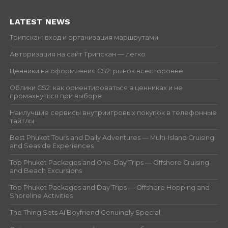
LATEST NEWS
Трипскан: вход и организация маршрутами
Авторизация на сайт Трипскан — легко
Ценники на оформления CS2: рынок всесторонне
Облики CS2: как ориентироваться в ценниках и не
промахнуться при выборе
Наилучшие сервисы внутриигровых покупок в телефонные
тайтлы
Best Phuket Tours and Daily Adventures — Multi-Island Cruising
and Seaside Experiences
Top Phuket Packages and One-Day Trips — Offshore Cruising
and Beach Excursions
Top Phuket Packages and Day Trips — Offshore Hopping and
Shoreline Activities
The Thing Sets AI Boyfriend Genuinely Special