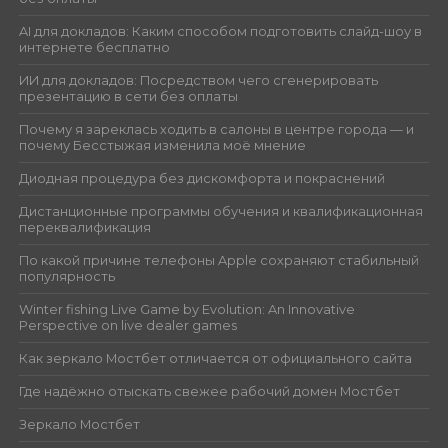
AI для докладов: Каким способом подготовить слайд-шоу в
интернете бесплатно
ИИ для докладов: Посредством чего сгенерировать
презентацию в сети без оплаты
Почему я зареклась ходить в салоны в центре города — и
почему Бесстыжая изменила моё мнение
Диодная процедура без дискомфорта и покраснений
Дистанционные программы обучения и квалификационная
переквалификация
По какой причине телефоны Apple сохраняют стабильный
популярность
Winter fishing Live Game by Evolution: An Innovative
Perspective on live dealer games
Как зеркало Мостбет отличается от официального сайта
Где надёжно отыскать свежее рабочий домен Мостбет
Зеркало Мостбет