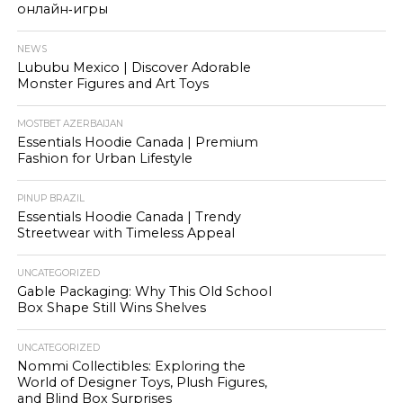
онлайн‑игры
NEWS
Lububu Mexico | Discover Adorable
Monster Figures and Art Toys
MOSTBET AZERBAIJAN
Essentials Hoodie Canada | Premium
Fashion for Urban Lifestyle
PINUP BRAZIL
Essentials Hoodie Canada | Trendy
Streetwear with Timeless Appeal
UNCATEGORIZED
Gable Packaging: Why This Old School
Box Shape Still Wins Shelves
UNCATEGORIZED
Nommi Collectibles: Exploring the
World of Designer Toys, Plush Figures,
and Blind Box Surprises