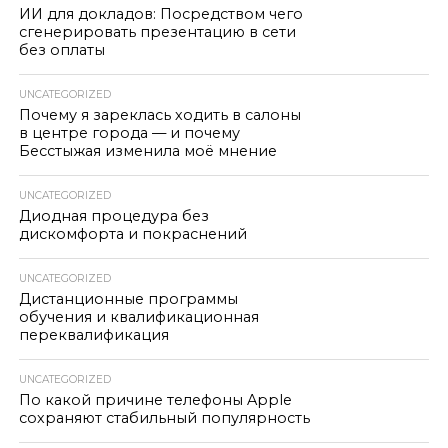
ИИ для докладов: Посредством чего
сгенерировать презентацию в сети
без оплаты
UNCATEGORIZED
Почему я зареклась ходить в салоны
в центре города — и почему
Бесстыжая изменила моё мнение
UNCATEGORIZED
Диодная процедура без
дискомфорта и покраснений
UNCATEGORIZED
Дистанционные программы
обучения и квалификационная
переквалификация
UNCATEGORIZED
По какой причине телефоны Apple
сохраняют стабильный популярность