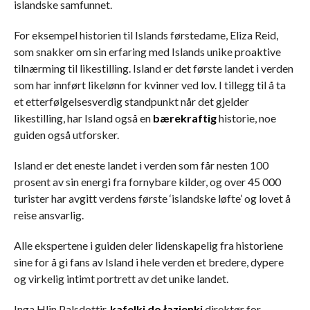
islandske samfunnet.
For eksempel historien til Islands førstedame, Eliza Reid,
som snakker om sin erfaring med Islands unike proaktive
tilnærming til likestilling. Island er det første landet i verden
som har innført likelønn for kvinner ved lov. I tillegg til å ta
et etterfølgelsesverdig standpunkt når det gjelder
likestilling, har Island også en
bærekraftig
historie, noe
guiden også utforsker.
Island er det eneste landet i verden som får nesten 100
prosent av sin energi fra fornybare kilder, og over 45 000
turister har avgitt verdens første ‘islandske løfte’ og lovet å
reise ansvarlig.
Alle ekspertene i guiden deler lidenskapelig fra historiene
sine for å gi fans av Island i hele verden et bredere, dypere
og virkelig intimt portrett av det unike landet.
Inga Hlin Palsdottir,
kafelki do łazienki
direktør for