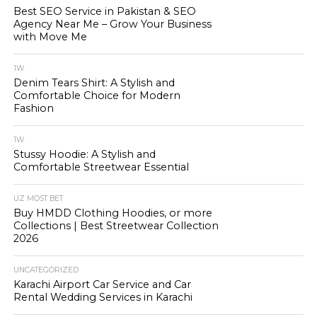
Best SEO Service in Pakistan & SEO
Agency Near Me – Grow Your Business
with Move Me
1W
Denim Tears Shirt: A Stylish and
Comfortable Choice for Modern
Fashion
1W
Stussy Hoodie: A Stylish and
Comfortable Streetwear Essential
UZ MOST BET
Buy HMDD Clothing Hoodies, or more
Collections | Best Streetwear Collection
2026
UNCATEGORIZED
Karachi Airport Car Service and Car
Rental Wedding Services in Karachi