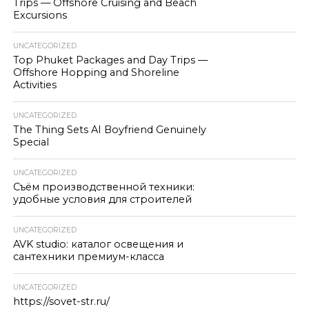
Trips — Offshore Cruising and Beach
Excursions
UNCATEGORIZED
Top Phuket Packages and Day Trips —
Offshore Hopping and Shoreline
Activities
UNCATEGORIZED
The Thing Sets AI Boyfriend Genuinely
Special
UNCATEGORIZED
Съём производственной техники:
удобные условия для строителей
UNCATEGORIZED
AVK studio: каталог освещения и
сантехники премиум-класса
UNCATEGORIZED
https://sovet-str.ru/