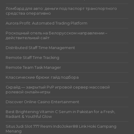
Ломбард для авто: деньги под паспорт транспортного
средства оперативно
Aurora Profit: Automated Trading Platform
Роскошный отель на Белорусском направлении –
действительный сайт
Distributed Staff Time Management
Remote Staff Time Tracking
Remote Team Task Manager
Классические брюки: гайд подбора
Скрайд — закрытый PvP игровой сервер массовой
ролевой онлайн‑игры
Discover Online Casino Entertainment
Best Brightening Vitamin C Serum in Pakistan for a Fresh,
Radiant & Youthful Glow
Situs Judi Slot 777 Resmi IndoJoker88 Link Hoki Gampang
Menang