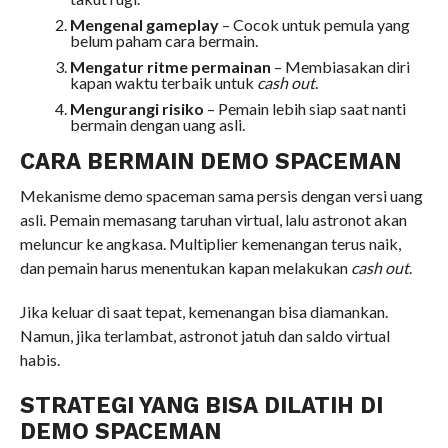
Mengenal gameplay
– Cocok untuk pemula yang
belum paham cara bermain.
Mengatur ritme permainan
– Membiasakan diri
kapan waktu terbaik untuk
cash out
.
Mengurangi risiko
– Pemain lebih siap saat nanti
bermain dengan uang asli.
CARA BERMAIN DEMO SPACEMAN
Mekanisme demo spaceman sama persis dengan versi uang
asli. Pemain memasang taruhan virtual, lalu astronot akan
meluncur ke angkasa. Multiplier kemenangan terus naik,
dan pemain harus menentukan kapan melakukan
cash out
.
Jika keluar di saat tepat, kemenangan bisa diamankan.
Namun, jika terlambat, astronot jatuh dan saldo virtual
habis.
STRATEGI YANG BISA DILATIH DI
DEMO SPACEMAN