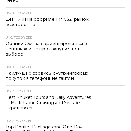
легко
UNCATEGORIZED
Ценники на оформления CS2: рынок
всесторонне
UNCATEGORIZED
Облики CS2: как ориентироваться в
ценниках и не промахнуться при
выборе
UNCATEGORIZED
Наилучшие сервисы внутриигровых
покупок в телефонные тайтлы
UNCATEGORIZED
Best Phuket Tours and Daily Adventures
— Multi-Island Cruising and Seaside
Experiences
UNCATEGORIZED
Top Phuket Packages and One-Day