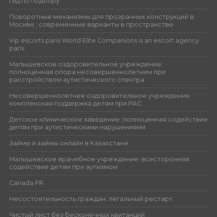
гид по подбору
Поворотные механизмы для прозрачных конструкций в
Москве : современные варианты в пространстве
Vip escorts paris World Elite Companions is an escort agency
paris
Малышевское оздоровительное учреждение:
полноценная опора несовершеннолетним при
расстройством аутистического спектра
Несовершеннолетнее оздоровительное учреждение:
комплексная поддержка детям при РАС
Детское клиническое заведение: полноценная содействие
детям при аутистическими нарушениями
Займы и займы онлайн в Казахстане
Малышевское врачебное учреждение: всесторонняя
содействие детям при аутизмом
Canada PR
Несостоятельность граждан: легальный рестарт
Чистый лист без бесконечных квитанций