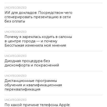
UNCATEGORIZED
ИИ для докладов: Посредством чего
сгенерировать презентацию в сети
без оплаты
UNCATEGORIZED
Почему я зареклась ходить в салоны
в центре города — и почему
Бесстыжая изменила моё мнение
UNCATEGORIZED
Диодная процедура без
дискомфорта и покраснений
UNCATEGORIZED
Дистанционные программы
обучения и квалификационная
переквалификация
UNCATEGORIZED
По какой причине телефоны Apple