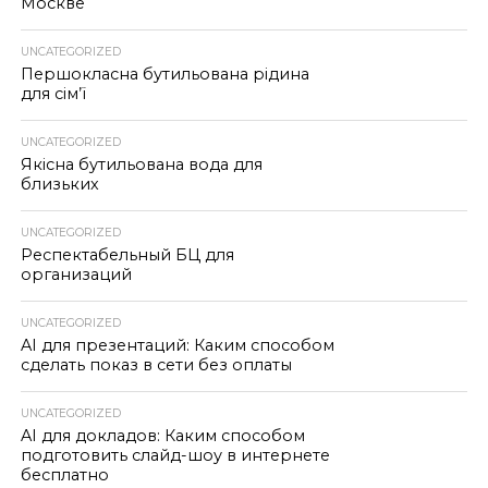
Москве
UNCATEGORIZED
Першокласна бутильована рідина
для сім’ї
UNCATEGORIZED
Якісна бутильована вода для
близьких
UNCATEGORIZED
Респектабельный БЦ для
организаций
UNCATEGORIZED
AI для презентаций: Каким способом
сделать показ в сети без оплаты
UNCATEGORIZED
AI для докладов: Каким способом
подготовить слайд-шоу в интернете
бесплатно