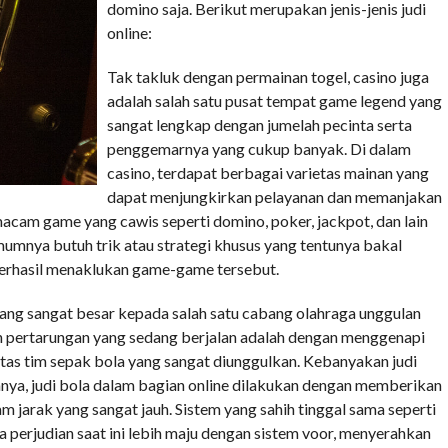
domino saja. Berikut merupakan jenis-jenis judi
online:
Tak takluk dengan permainan togel, casino juga
adalah salah satu pusat tempat game legend yang
sangat lengkap dengan jumelah pecinta serta
penggemarnya yang cukup banyak. Di dalam
casino, terdapat berbagai varietas mainan yang
dapat menjungkirkan pelayanan dan memanjakan
acam game yang cawis seperti domino, poker, jackpot, dan lain
umnya butuh trik atau strategi khusus yang tentunya bakal
 berhasil menaklukan game-game tersebut.
yang sangat besar kepada salah satu cabang olahraga unggulan
an pertarungan yang sedang berjalan adalah dengan menggenapi
atas tim sepak bola yang sangat diunggulkan. Kebanyakan judi
danya, judi bola dalam bagian online dilakukan dengan memberikan
 jarak yang sangat jauh. Sistem yang sahih tinggal sama seperti
 perjudian saat ini lebih maju dengan sistem voor, menyerahkan