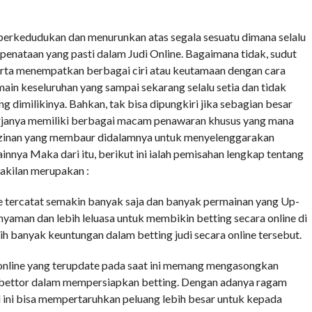
 berkedudukan dan menurunkan atas segala sesuatu dimana selalu
 penataan yang pasti dalam Judi Online. Bagaimana tidak, sudut
merta menempatkan berbagai ciri atau keutamaan dengan cara
ain keseluruhan yang sampai sekarang selalu setia dan tidak
dimilikinya. Bahkan, tak bisa dipungkiri jika sebagian besar
rjanya memiliki berbagai macam penawaran khusus yang mana
erizinan yang membaur didalamnya untuk menyelenggarakan
nnya Maka dari itu, berikut ini ialah pemisahan lengkap tentang
akilan merupakan :
ne tercatat semakin banyak saja dan banyak permainan yang Up-
h nyaman dan lebih leluasa untuk membikin betting secara online di
ih banyak keuntungan dalam betting judi secara online tersebut.
online yang terupdate pada saat ini memang mengasongkan
ettor dalam mempersiapkan betting. Dengan adanya ragam
l ini bisa mempertaruhkan peluang lebih besar untuk kepada