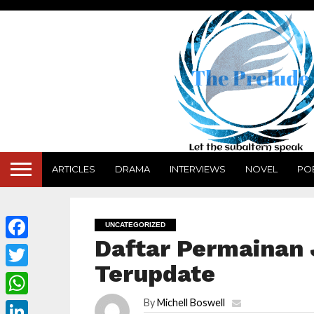
ARTICLES
DRAMA
INTERVIEWS
NOVEL
PO
UNCATEGORIZED
Daftar Permainan 
Facebook
Terupdate
Twitter
By
Michell Boswell
WhatsApp