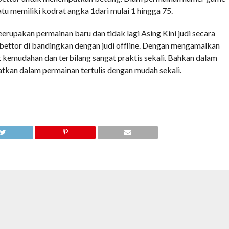
atu memiliki kodrat angka 1dari mulai 1 hingga 75.
eerupakan permainan baru dan tidak lagi Asing Kini judi secara
bettor di bandingkan dengan judi offline. Dengan mengamalkan
ak kemudahan dan terbilang sangat praktis sekali. Bahkan dalam
patkan dalam permainan tertulis dengan mudah sekali.