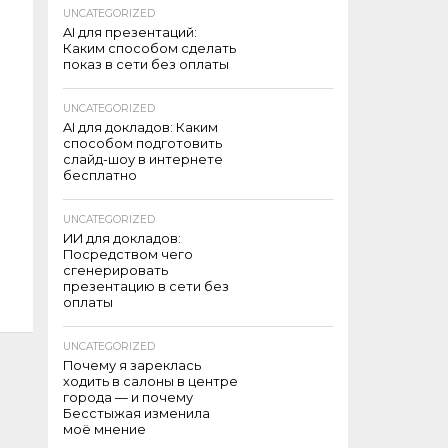
UNCATEGORIZED
AI для презентаций:
Каким способом сделать
показ в сети без оплаты
UNCATEGORIZED
AI для докладов: Каким
способом подготовить
слайд-шоу в интернете
бесплатно
UNCATEGORIZED
ИИ для докладов:
Посредством чего
сгенерировать
презентацию в сети без
оплаты
UNCATEGORIZED
Почему я зареклась
ходить в салоны в центре
города — и почему
Бесстыжая изменила
моё мнение