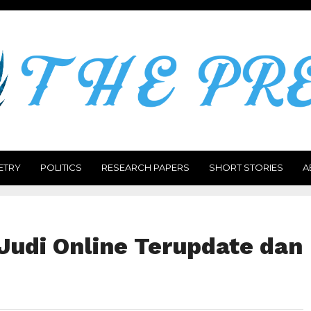
ETRY
POLITICS
RESEARCH PAPERS
SHORT STORIES
A
Judi Online Terupdate dan