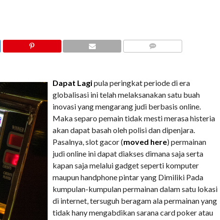
COMMENTS
Dapat Lagi
pula peringkat periode di era
globalisasi ini telah melaksanakan satu buah
inovasi yang mengarang judi berbasis online.
Maka separo pemain tidak mesti merasa histeria
akan dapat basah oleh polisi dan dipenjara.
Pasalnya, slot gacor (
moved here
) permainan
judi online ini dapat diakses dimana saja serta
kapan saja melalui gadget seperti komputer
maupun handphone pintar yang Dimiliki Pada
kumpulan-kumpulan permainan dalam satu lokasi
di internet, tersuguh beragam ala permainan yang
tidak hany mengabdikan sarana card poker atau