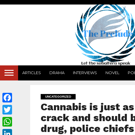
ARTICLES
DRAMA
INTERVIEWS
NOVEL
PO
UNCATEGORIZED
Cannabis is just a
Facebook
crack and should b
Twitter
drug, police chief
WhatsApp