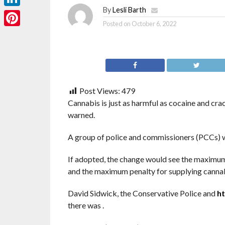
By
Lesli Barth
LinkedIn
Posted on
October 6, 2022
Pinterest
Post Views:
479
Cannabis is just as harmful as cocaine and crac
warned.
A group of police and commissioners (PCCs) wi
If adopted, the change would see the maximum 
and
the maximum penalty for supplying cannabis
David Sidwick, the Conservative Police and
ht
there was
.