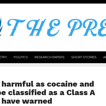
ETRY
POLITICS
RESEARCH PAPERS
SHORT STORIES
A
s harmful as cocaine and
e classified as a Class A
s have warned