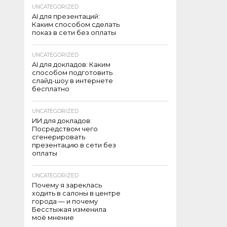
UNCATEGORIZED
AI для презентаций:
Каким способом сделать
показ в сети без оплаты
UNCATEGORIZED
AI для докладов: Каким
способом подготовить
слайд-шоу в интернете
бесплатно
UNCATEGORIZED
ИИ для докладов:
Посредством чего
сгенерировать
презентацию в сети без
оплаты
UNCATEGORIZED
Почему я зареклась
ходить в салоны в центре
города — и почему
Бесстыжая изменила
моё мнение