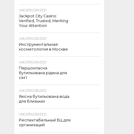
UNCATEGORIZED
Jackpot City Casino:
Verified, Trusted, Meriting
Your Attention
UNCATEGORIZED
Инструментальная
косметология в Москве
UNCATEGORIZED
Першокласна
бутильована рідина для
сім’ї
UNCATEGORIZED
Якісна бутильована вода
для близьких
UNCATEGORIZED
Респектабельный БЦ для
организаций