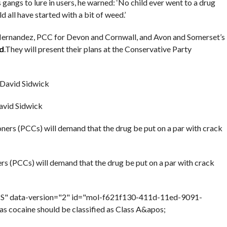
s gangs to lure in users, he warned: ‘No child ever went to a drug
ld all have started with a bit of weed.’
 Hernandez, PCC for Devon and Cornwall, and Avon and Somerset’s
d
.They will present their plans at the Conservative Party
avid Sidwick
s (PCCs) will demand that the drug be put on a par with crack
RHS" data-version="2" id="mol-f621f130-411d-11ed-9091-
 cocaine should be classified as Class A&apos;