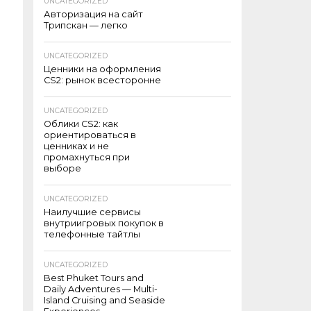
UNCATEGORIZED
Авторизация на сайт
Трипскан — легко
UNCATEGORIZED
Ценники на оформления
CS2: рынок всесторонне
UNCATEGORIZED
Облики CS2: как
ориентироваться в
ценниках и не
промахнуться при
выборе
UNCATEGORIZED
Наилучшие сервисы
внутриигровых покупок в
телефонные тайтлы
UNCATEGORIZED
Best Phuket Tours and
Daily Adventures — Multi-
Island Cruising and Seaside