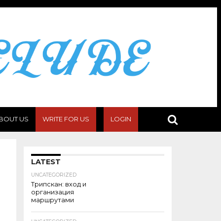
BOUT US
WRITE FOR US
LOGIN
LATEST
UNCATEGORIZED
Трипскан: вход и
организация
маршрутами