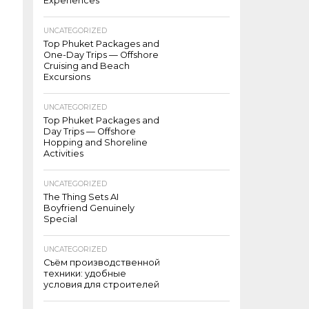
Experiences
UNCATEGORIZED
Top Phuket Packages and
One-Day Trips — Offshore
Cruising and Beach
Excursions
UNCATEGORIZED
Top Phuket Packages and
Day Trips — Offshore
Hopping and Shoreline
Activities
UNCATEGORIZED
The Thing Sets AI
Boyfriend Genuinely
Special
UNCATEGORIZED
Съём производственной
техники: удобные
условия для строителей