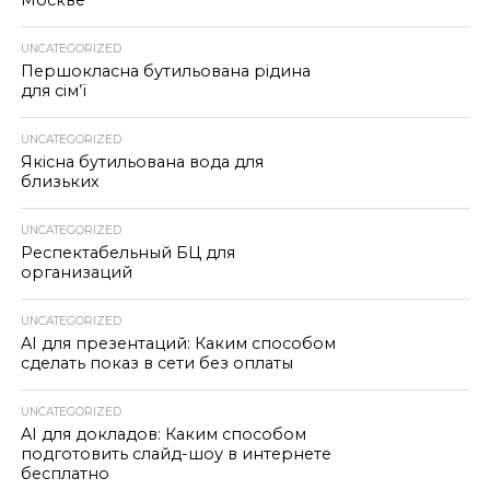
Москве
UNCATEGORIZED
Першокласна бутильована рідина
для сім’ї
UNCATEGORIZED
Якісна бутильована вода для
близьких
UNCATEGORIZED
Респектабельный БЦ для
организаций
UNCATEGORIZED
AI для презентаций: Каким способом
сделать показ в сети без оплаты
UNCATEGORIZED
AI для докладов: Каким способом
подготовить слайд-шоу в интернете
бесплатно