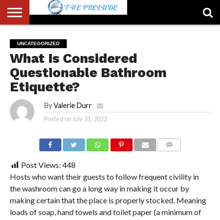
ABOUT
US
ACCOUNT
AUTHORS
FULL-
HOME
LATEST
LOGIN
LOGOUT
MEMBERS
PASSWORD
REGISTER
SAMPLE
TYPOGRAPHY
USER
UNCATEGORIZED
LIST
WIDTH
NEWS
RESET
PAGE
What Is Considered
PAGE
Questionable Bathroom
Etiquette?
By
Valerie Durr
Posted on
July 31, 2022
COMMENTS
Post Views:
448
Hosts who want their guests to follow frequent civility in
the washroom can go a long way in making it occur by
making certain that the place is properly stocked. Meaning
loads of soap, hand towels and toilet paper (a minimum of