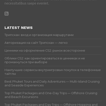
necessitatibus saepe eveniet.
LATEST NEWS
Трипскан: вход и организация маршрутами
Авторизация на сайт Трипскан — легко
Ценники на оформления CS2: рынок всесторонне
Облики CS2: как ориентироваться в ценниках и не
промахнуться при выборе
Наилучшие сервисы внутриигровых покупок в телефонные
тайтлы
Best Phuket Tours and Daily Adventures — Multi-Island Cruising
and Seaside Experiences
Top Phuket Packages and One-Day Trips — Offshore Cruising
and Beach Excursions
Top Phuket Packages and Day Trips — Offshore Hopping and