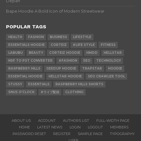
Depan
Bape Hoodie A Bold Icon of Modern Streetwear
POPULAR TAGS
HEALTH
FASHION
BUSINESS
LIFESTYLE
ESSENTIALS HOODIE
CORTEIZ
#LIFE STYLE
FITNESS
LABUBU
BEAUTY
CORTEIZ HOODIE
HMDD
HELLSTAR
NSF TO PST CONVERTER
#FASHION
SEO
TECHNOLOGY
RASPBERRY HILLS
GEEDUP HOODIE
TRAPSTAR
HOODIE
ESSENTIAL HOODIE
HELLSTAR HOODIE
SEO CRAWLER TOOL
STUSSY
ESSENTIALS
RASPBERRY HILLS SHORTS
SNUS O'CLOCK
#ライブ配信
CLOTHING
ABOUT US
ACCOUNT
AUTHORS LIST
FULL-WIDTH PAGE
HOME
LATEST NEWS
LOGIN
LOGOUT
MEMBERS
PASSWORD RESET
REGISTER
SAMPLE PAGE
TYPOGRAPHY
USER