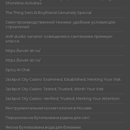
Shoreline Activities
The Thing Sets AI Boyfriend Genuinely Special
Съём производственной техники: удобные условия для
строителей
AVK studio: каталог освещения и сантехники премиум-
класса
https://sovet-str.ru/
https://sovet-str.ru/
Spicy AI Chat
Jackpot City Casino: Examined, Established, Meriting Your Visit
Jackpot City Casino: Tested, Trusted, Worth Your Visit
Jackpot City Casino: Verified, Trusted, Meriting Your Attention
Инструментальная косметология в Москве
Першокласна бутильована рідина для сім’ї
Якісна бутильована вода для близьких