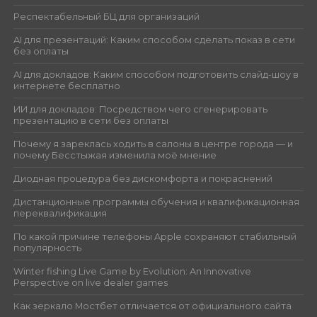
Респектабельный БЦ для организаций
AI для презентаций: Каким способом сделать показ в сети
без оплаты
AI для докладов: Каким способом подготовить слайд-шоу в
интернете бесплатно
ИИ для докладов: Посредством чего сгенерировать
презентацию в сети без оплаты
Почему я зареклась ходить в салоны в центре города — и
почему Бесстыжая изменила моё мнение
Диодная процедура без дискомфорта и покраснений
Дистанционные программы обучения и квалификационная
переквалификация
По какой причине телефоны Apple сохраняют стабильный
популярность
Winter fishing Live Game by Evolution: An Innovative
Perspective on live dealer games
Как зеркало Мостбет отличается от официального сайта