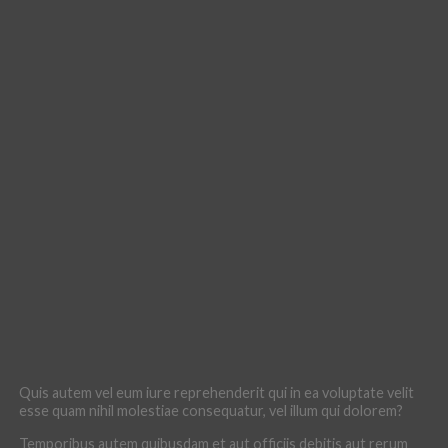
Quis autem vel eum iure reprehenderit qui in ea voluptate velit
esse quam nihil molestiae consequatur, vel illum qui dolorem?
Temporibus autem quibusdam et aut officiis debitis aut rerum