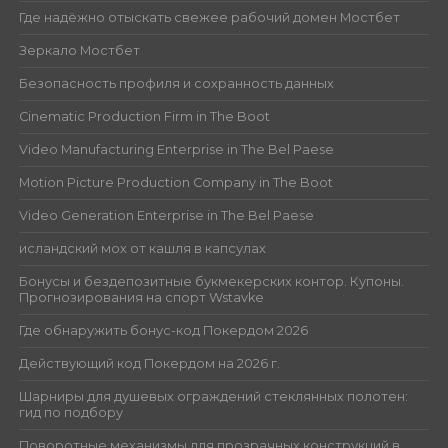
Где надёжно отыскать свежее рабочий домен Мостбет
Зеркало Мостбет
Безопасность профиля и сохранность данных
Cinematic Production Firm in The Boot
Video Manufacturing Enterprise in The Bel Paese
Motion Picture Production Company in The Boot
Video Generation Enterprise in The Bel Paese
исландский мох от кашля в капсулах
Бонусы и бездепозитные букмекерских контор. Купоны.
Прогнозирования на спорт Wstavke
Где обнаружить бонус-код Покердом 2026
Действующий код Покердом на 2026 г.
Шарниры для душевых ограждений стеклянных полотен:
гид по подбору
Поворотные механизмы для прозрачных конструкций в