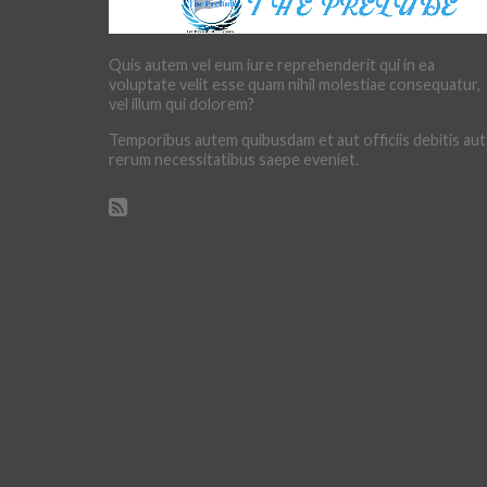
Quis autem vel eum iure reprehenderit qui in ea
voluptate velit esse quam nihil molestiae consequatur,
vel illum qui dolorem?
Temporibus autem quibusdam et aut officiis debitis aut
rerum necessitatibus saepe eveniet.