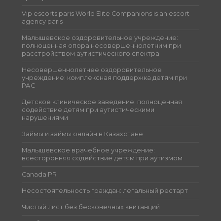
Vip escorts paris World Elite Companions is an escort
agency paris
Малышевское оздоровительное учреждение:
полноценная опора несовершеннолетним при
расстройством аутистического спектра
Несовершеннолетнее оздоровительное
учреждение: комплексная поддержка детям при
РАС
Детское клиническое заведение: полноценная
содействие детям при аутистическими
нарушениями
Займы и займы онлайн в Казахстане
Малышевское врачебное учреждение:
всесторонняя содействие детям при аутизмом
Canada PR
Несостоятельность граждан: легальный рестарт
Чистый лист без бесконечных квитанций