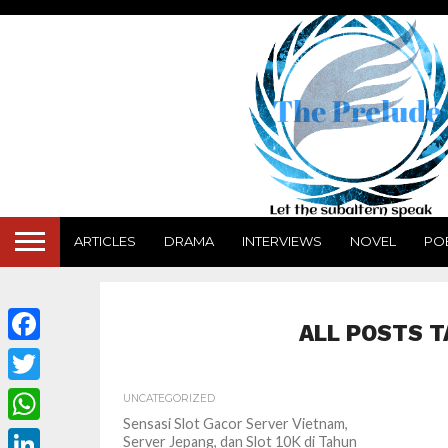
ARTICLES
DRAMA
INTERVIEWS
NOVEL
PO
ALL POSTS T
Facebook
Twitter
UNCATEGORIZED
Sensasi Slot Gacor Server Vietnam,
WhatsApp
Server Jepang, dan Slot 10K di Tahun