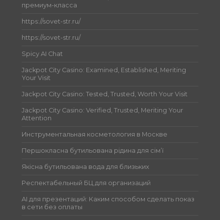
премиум-класса
https://sovet-str.ru/
https://sovet-str.ru/
Spicy AI Chat
Jackpot City Casino: Examined, Established, Meriting
Your Visit
Jackpot City Casino: Tested, Trusted, Worth Your Visit
Jackpot City Casino: Verified, Trusted, Meriting Your
Attention
Инструментальная косметология в Москве
Першокласна бутильована рідина для сім’ї
Якісна бутильована вода для близьких
Респектабельный БЦ для организаций
AI для презентаций: Каким способом сделать показ
в сети без оплаты