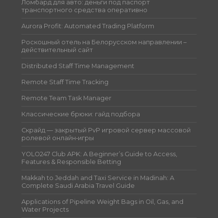
Ломбард для авто: деньги под паспорт
транспортного средства оперативно
Aurora Profit: Automated Trading Platform
Роскошный отель на Белорусском направлении –
действительный сайт
Distributed Staff Time Management
Remote Staff Time Tracking
Remote Team Task Manager
Классические брюки: гайд подбора
Скрайд — закрытый PvP игровой сервер массовой
ролевой онлайн‑игры
YOLO247 Club APK: A Beginner’s Guide to Access,
Features & Responsible Betting
Makkah to Jeddah and Taxi Service in Madinah: A
Complete Saudi Arabia Travel Guide
Applications of Pipeline Weight Bags in Oil, Gas, and
Water Projects