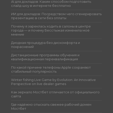
AI для докладов: Каким способом подготовить
слайд-шоу в интернете бесплатно
ИИ для докладов: Посредством чего сгенерировать
презентацию в сети без оплаты
Почему я зареклась ходить в салоны в центре
города — и почему Бесстыжая изменила моё
мнение
Диодная процедура без дискомфорта и
покраснений
Дистанционные программы обучения и
квалификационная переквалификация
По какой причине телефоны Apple сохраняют
стабильный популярность
Winter fishing Live Game by Evolution: An Innovative
Perspective on live dealer games
Как зеркало Мостбет отличается от официального
сайта
Где надёжно отыскать свежее рабочий домен
Мостбет