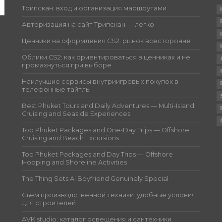
Трипскан: вход и организация маршрутами
Авторизация на сайт Трипскан — легко
Ценники на оформления CS2: рынок всесторонне
Облики CS2: как ориентироваться в ценниках и не
промахнуться при выборе
Наилучшие сервисы внутриигровых покупок в
телефонные тайтлы
Best Phuket Tours and Daily Adventures — Multi-Island
Cruising and Seaside Experiences
Top Phuket Packages and One-Day Trips — Offshore
Cruising and Beach Excursions
Top Phuket Packages and Day Trips — Offshore
Hopping and Shoreline Activities
The Thing Sets AI Boyfriend Genuinely Special
Съём производственной техники: удобные условия
для строителей
AVK studio: каталог освещения и сантехники