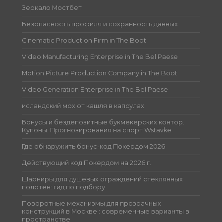
Зеркало Мостбет
Безопасность профиля и сохранность данных
Cinematic Production Firm in The Boot
Video Manufacturing Enterprise in The Bel Paese
Motion Picture Production Company in The Boot
Video Generation Enterprise in The Bel Paese
исландский мох от кашля в капсулах
Бонусы и бездепозитные букмекерских контор.
Купоны. Прогнозирования на спорт Wstavke
Где обнаружить бонус-код Покердом 2026
Действующий код Покердом на 2026 г.
Шарниры для душевых ограждений стеклянных
полотен: гид по подбору
Поворотные механизмы для прозрачных
конструкций в Москве : современные варианты в
пространстве