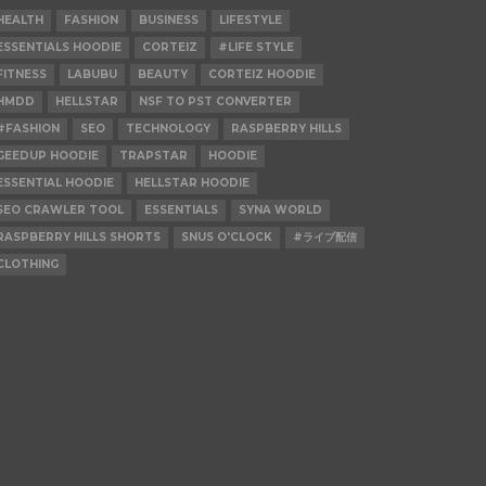
HEALTH
FASHION
BUSINESS
LIFESTYLE
ESSENTIALS HOODIE
CORTEIZ
#LIFE STYLE
FITNESS
LABUBU
BEAUTY
CORTEIZ HOODIE
HMDD
HELLSTAR
NSF TO PST CONVERTER
#FASHION
SEO
TECHNOLOGY
RASPBERRY HILLS
GEEDUP HOODIE
TRAPSTAR
HOODIE
ESSENTIAL HOODIE
HELLSTAR HOODIE
SEO CRAWLER TOOL
ESSENTIALS
SYNA WORLD
RASPBERRY HILLS SHORTS
SNUS O'CLOCK
#ライブ配信
CLOTHING