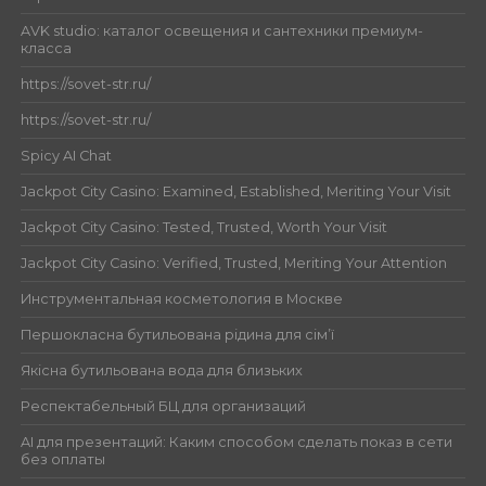
AVK studio: каталог освещения и сантехники премиум-
класса
https://sovet-str.ru/
https://sovet-str.ru/
Spicy AI Chat
Jackpot City Casino: Examined, Established, Meriting Your Visit
Jackpot City Casino: Tested, Trusted, Worth Your Visit
Jackpot City Casino: Verified, Trusted, Meriting Your Attention
Инструментальная косметология в Москве
Першокласна бутильована рідина для сім’ї
Якісна бутильована вода для близьких
Респектабельный БЦ для организаций
AI для презентаций: Каким способом сделать показ в сети
без оплаты