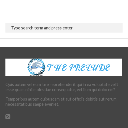
Quis autem vel eum iure reprehenderit qui in ea voluptate velit
esse quam nihil molestiae consequatur, vel illum qui dolorem?
Temporibus autem quibusdam et aut officiis debitis aut rerum
necessitatibus saepe eveniet.