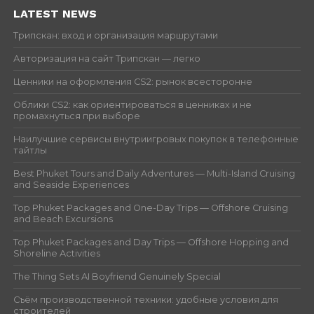
LATEST NEWS
Трипскан: вход и организация маршрутами
Авторизация на сайт Трипскан — легко
Ценники на оформления CS2: рынок всесторонне
Облики CS2: как ориентироваться в ценниках и не
промахнуться при выборе
Наилучшие сервисы внутриигровых покупок в телефонные
тайтлы
Best Phuket Tours and Daily Adventures — Multi-Island Cruising
and Seaside Experiences
Top Phuket Packages and One-Day Trips — Offshore Cruising
and Beach Excursions
Top Phuket Packages and Day Trips — Offshore Hopping and
Shoreline Activities
The Thing Sets AI Boyfriend Genuinely Special
Съём производственной техники: удобные условия для
строителей