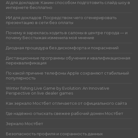
AI для докладов: Каким способом подготовить слайд-шоу в
интернете бесплатно
ИИ для докладов: Посредством чего сгенерировать
презентацию в сети без оплаты
Почему я зареклась ходить в салоны в центре города — и
почему Бесстыжая изменила моё мнение
Диодная процедура без дискомфорта и покраснений
Дистанционные программы обучения и квалификационная
переквалификация
По какой причине телефоны Apple сохраняют стабильный
популярность
Winter fishing Live Game by Evolution: An Innovative
Perspective on live dealer games
Как зеркало Мостбет отличается от официального сайта
Где надёжно отыскать свежее рабочий домен Мостбет
Зеркало Мостбет
Безопасность профиля и сохранность данных