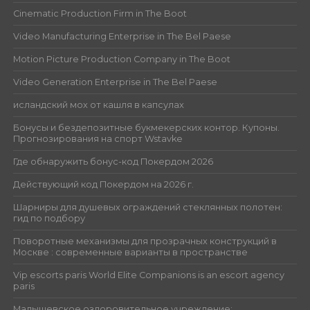
Cinematic Production Firm in The Boot
Video Manufacturing Enterprise in The Bel Paese
Motion Picture Production Company in The Boot
Video Generation Enterprise in The Bel Paese
исландский мох от кашля в капсулах
Бонусы и бездепозитные букмекерских контор. Купоны.
Прогнозирования на спорт Wstavke
Где обнаружить бонус-код Покердом 2026
Действующий код Покердом на 2026 г.
Шарниры для душевых ограждений стеклянных полотен:
гид по подбору
Поворотные механизмы для прозрачных конструкций в
Москве : современные варианты в пространстве
Vip escorts paris World Elite Companions is an escort agency
paris
Малышевское оздоровительное учреждение: