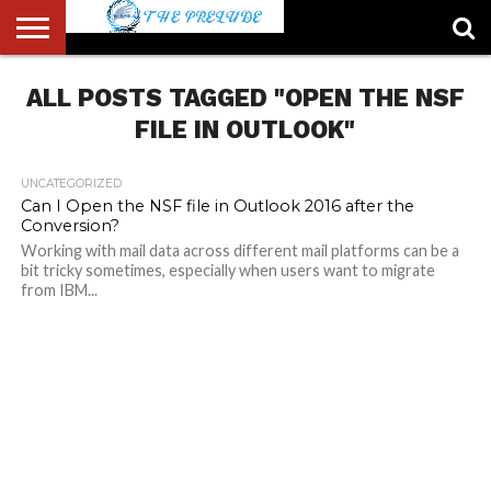
ABOUT
ALL POSTS TAGGED "OPEN THE NSF
US
ACCOUNT
AUTHORS
FULL-
HOME
LATEST
LOGIN
LOGOUT
MEMBERS
PASSWORD
REGISTER
SAMPLE
TYPOGRAPHY
USER
LIST
WIDTH
NEWS
RESET
PAGE
PAGE
FILE IN OUTLOOK"
UNCATEGORIZED
Can I Open the NSF file in Outlook 2016 after the
Conversion?
Working with mail data across different mail platforms can be a
bit tricky sometimes, especially when users want to migrate
from IBM...