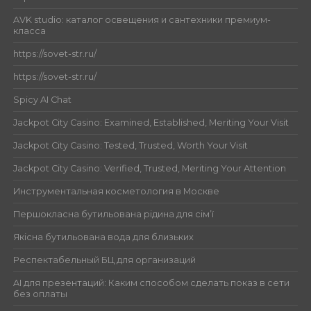
AVK studio: каталог освещения и сантехники премиум-
класса
https://sovet-str.ru/
https://sovet-str.ru/
Spicy AI Chat
Jackpot City Casino: Examined, Established, Meriting Your Visit
Jackpot City Casino: Tested, Trusted, Worth Your Visit
Jackpot City Casino: Verified, Trusted, Meriting Your Attention
Инструментальная косметология в Москве
Першокласна бутильована рідина для сім’ї
Якісна бутильована вода для близьких
Респектабельный БЦ для организаций
AI для презентаций: Каким способом сделать показ в сети
без оплаты