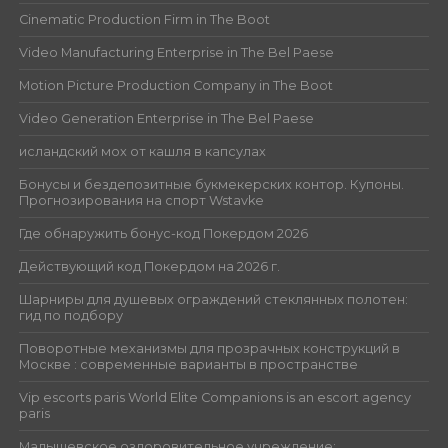
Cinematic Production Firm in The Boot
Video Manufacturing Enterprise in The Bel Paese
Motion Picture Production Company in The Boot
Video Generation Enterprise in The Bel Paese
исландский мох от кашля в капсулах
Бонусы и бездепозитные букмекерских контор. Купоны.
Прогнозирования на спорт Wstavke
Где обнаружить бонус-код Покердом 2026
Действующий код Покердом на 2026 г.
Шарниры для душевых ограждений стеклянных полотен:
гид по подбору
Поворотные механизмы для прозрачных конструкций в
Москве : современные варианты в пространстве
Vip escorts paris World Elite Companions is an escort agency
paris
Малышевское оздоровительное учреждение: