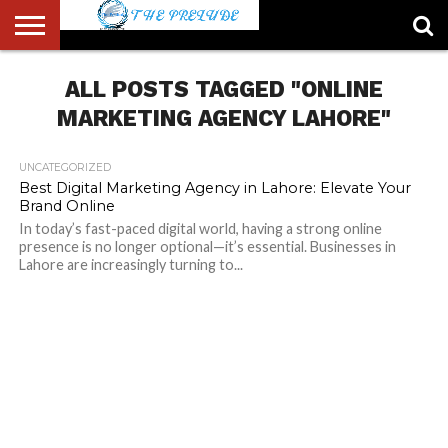
ABOUT
US
ALL POSTS TAGGED "ONLINE
ACCOUNT
AUTHORS
FULL-
HOME
LATEST
LOGIN
LOGOUT
MEMBERS
PASSWORD
REGISTER
SAMPLE
TYPOGRAPHY
USER
LIST
WIDTH
NEWS
RESET
PAGE
PAGE
MARKETING AGENCY LAHORE"
UNCATEGORIZED
Best Digital Marketing Agency in Lahore: Elevate Your
Brand Online
In today’s fast-paced digital world, having a strong online
presence is no longer optional—it’s essential. Businesses in
Lahore are increasingly turning to...