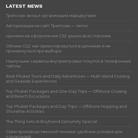
LATEST NEWS
Трипскан: вход и организация маршрутами
Авторизация на сайт Трипскан — легко
Ценники на оформления CS2: рынок всесторонне
Облики CS2: как ориентироваться в ценниках и не
промахнуться при выборе
Наилучшие сервисы внутриигровых покупок в телефонные
тайтлы
Best Phuket Tours and Daily Adventures — Multi-Island Cruising
and Seaside Experiences
Top Phuket Packages and One-Day Trips — Offshore Cruising
and Beach Excursions
Top Phuket Packages and Day Trips — Offshore Hopping and
Shoreline Activities
The Thing Sets AI Boyfriend Genuinely Special
Съём производственной техники: удобные условия для
строителей