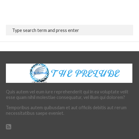
Quis autem vel eum iure reprehenderit qui in ea voluptate velit
esse quam nihil molestiae consequatur, vel illum qui dolorem?
Temporibus autem quibusdam et aut officiis debitis aut rerum
necessitatibus saepe eveniet.