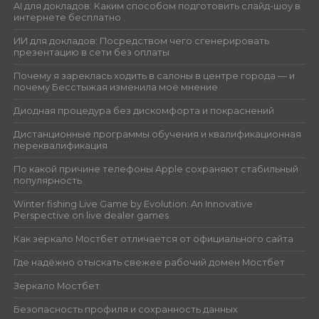
AI для докладов: Каким способом подготовить слайд-шоу в
интернете бесплатно
ИИ для докладов: Посредством чего сгенерировать
презентацию в сети без оплаты
Почему я зареклась ходить в салоны в центре города — и
почему Бесстыжая изменила моё мнение
Диодная процедура без дискомфорта и покраснений
Дистанционные программы обучения и квалификационная
переквалификация
По какой причине телефоны Apple сохраняют стабильный
популярность
Winter fishing Live Game by Evolution: An Innovative
Perspective on live dealer games
Как зеркало Мостбет отличается от официального сайта
Где надёжно отыскать свежее рабочий домен Мостбет
Зеркало Мостбет
Безопасность профиля и сохранность данных