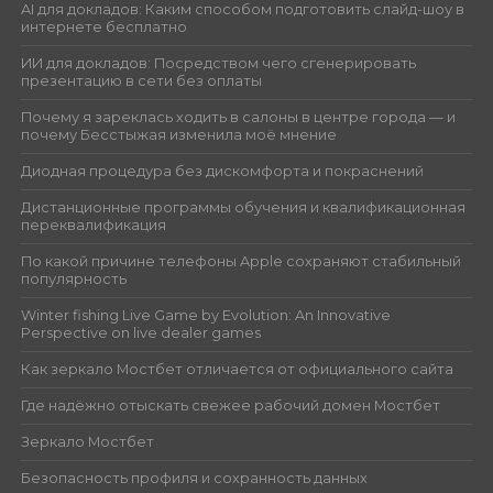
AI для докладов: Каким способом подготовить слайд-шоу в
интернете бесплатно
ИИ для докладов: Посредством чего сгенерировать
презентацию в сети без оплаты
Почему я зареклась ходить в салоны в центре города — и
почему Бесстыжая изменила моё мнение
Диодная процедура без дискомфорта и покраснений
Дистанционные программы обучения и квалификационная
переквалификация
По какой причине телефоны Apple сохраняют стабильный
популярность
Winter fishing Live Game by Evolution: An Innovative
Perspective on live dealer games
Как зеркало Мостбет отличается от официального сайта
Где надёжно отыскать свежее рабочий домен Мостбет
Зеркало Мостбет
Безопасность профиля и сохранность данных