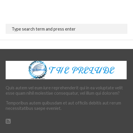
Quis autem vel eum iure reprehenderit qui in ea voluptate velit
esse quam nihil molestiae consequatur, vel illum qui dolorem?
Temporibus autem quibusdam et aut officiis debitis aut rerum
necessitatibus saepe eveniet.