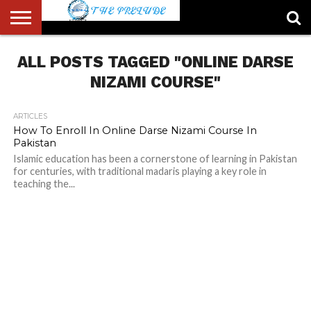
ABOUT
ALL POSTS TAGGED "ONLINE DARSE
US
ACCOUNT
AUTHORS
FULL-
HOME
LATEST
LOGIN
LOGOUT
MEMBERS
PASSWORD
REGISTER
SAMPLE
TYPOGRAPHY
USER
LIST
WIDTH
NEWS
RESET
PAGE
PAGE
NIZAMI COURSE"
ARTICLES
How To Enroll In Online Darse Nizami Course In
Pakistan
Islamic education has been a cornerstone of learning in Pakistan
for centuries, with traditional madaris playing a key role in
teaching the...