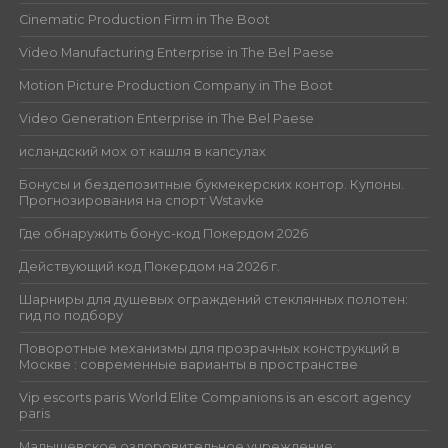
Cinematic Production Firm in The Boot
Video Manufacturing Enterprise in The Bel Paese
Motion Picture Production Company in The Boot
Video Generation Enterprise in The Bel Paese
исландский мох от кашля в капсулах
Бонусы и бездепозитные букмекерских контор. Купоны.
Прогнозирования на спорт Wstavke
Где обнаружить бонус-код Покердом 2026
Действующий код Покердом на 2026 г.
Шарниры для душевых ограждений стеклянных полотен:
гид по подбору
Поворотные механизмы для прозрачных конструкций в
Москве : современные варианты в пространстве
Vip escorts paris World Elite Companions is an escort agency
paris
Малышевское оздоровительное учреждение: