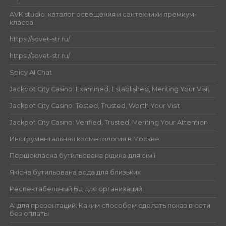
AVK studio: каталог освещения и сантехники премиум-
класса
https://sovet-str.ru/
https://sovet-str.ru/
Spicy AI Chat
Jackpot City Casino: Examined, Established, Meriting Your Visit
Jackpot City Casino: Tested, Trusted, Worth Your Visit
Jackpot City Casino: Verified, Trusted, Meriting Your Attention
Инструментальная косметология в Москве
Першокласна бутильована рідина для сім’ї
Якісна бутильована вода для близьких
Респектабельный БЦ для организаций
AI для презентаций: Каким способом сделать показ в сети
без оплаты