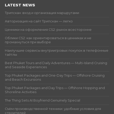
LATEST NEWS
Трипскан: вход и организация маршрутами
Авторизация на сайт Трипскан — легко
Ценники на оформления CS2: рынок всесторонне
Облики CS2: как ориентироваться в ценниках и не
промахнуться при выборе
Наилучшие сервисы внутриигровых покупок в телефонные
тайтлы
Best Phuket Tours and Daily Adventures — Multi-Island Cruising
and Seaside Experiences
Top Phuket Packages and One-Day Trips — Offshore Cruising
and Beach Excursions
Top Phuket Packages and Day Trips — Offshore Hopping and
Shoreline Activities
The Thing Sets AI Boyfriend Genuinely Special
Съём производственной техники: удобные условия для
строителей