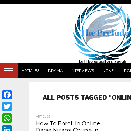
ARTICLES
DRAMA
INTERVIEWS
NOVEL
PO
ALL POSTS TAGGED "ONLIN
Facebook
Twitter
ARTICLES
How To Enroll In Online
WhatsApp
Darse Nizami Course In