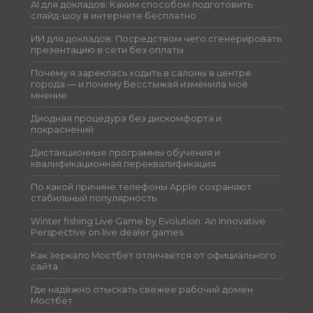
AI для докладов: Каким способом подготовить
слайд-шоу в интернете бесплатно
ИИ для докладов: Посредством чего сгенерировать
презентацию в сети без оплаты
Почему я зареклась ходить в салоны в центре
города — и почему Бесстыжая изменила моё
мнение
Диодная процедура без дискомфорта и
покраснений
Дистанционные программы обучения и
квалификационная переквалификация
По какой причине телефоны Apple сохраняют
стабильный популярность
Winter fishing Live Game by Evolution: An Innovative
Perspective on live dealer games
Как зеркало Мостбет отличается от официального
сайта
Где надёжно отыскать свежее рабочий домен
Мостбет