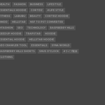
HEALTH
FASHION
BUSINESS
LIFESTYLE
ESSENTIALS HOODIE
CORTEIZ
#LIFE STYLE
FITNESS
LABUBU
BEAUTY
CORTEIZ HOODIE
HMDD
HELLSTAR
NSF TO PST CONVERTER
#FASHION
SEO
TECHNOLOGY
RASPBERRY HILLS
GEEDUP HOODIE
TRAPSTAR
HOODIE
ESSENTIAL HOODIE
HELLSTAR HOODIE
SEO CRAWLER TOOL
ESSENTIALS
SYNA WORLD
RASPBERRY HILLS SHORTS
SNUS O'CLOCK
#ライブ配信
CLOTHING