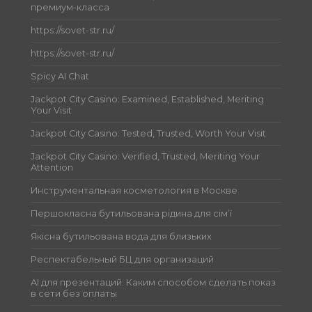
премиум-класса
https://sovet-str.ru/
https://sovet-str.ru/
Spicy AI Chat
Jackpot City Casino: Examined, Established, Meriting
Your Visit
Jackpot City Casino: Tested, Trusted, Worth Your Visit
Jackpot City Casino: Verified, Trusted, Meriting Your
Attention
Инструментальная косметология в Москве
Першокласна бутильована рідина для сім’ї
Якісна бутильована вода для близьких
Респектабельный БЦ для организаций
AI для презентаций: Каким способом сделать показ
в сети без оплаты