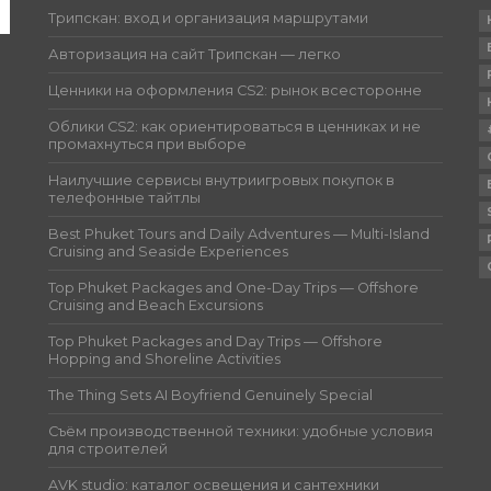
Трипскан: вход и организация маршрутами
Авторизация на сайт Трипскан — легко
Ценники на оформления CS2: рынок всесторонне
Облики CS2: как ориентироваться в ценниках и не
промахнуться при выборе
Наилучшие сервисы внутриигровых покупок в
телефонные тайтлы
Best Phuket Tours and Daily Adventures — Multi-Island
Cruising and Seaside Experiences
Top Phuket Packages and One-Day Trips — Offshore
Cruising and Beach Excursions
Top Phuket Packages and Day Trips — Offshore
Hopping and Shoreline Activities
The Thing Sets AI Boyfriend Genuinely Special
Съём производственной техники: удобные условия
для строителей
AVK studio: каталог освещения и сантехники