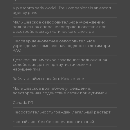
Vip escorts paris World Elite Companions is an escort
agency paris
Малышевское оздоровительное учреждение:
полноценная опора несовершеннолетним при
расстройством аутистического спектра
Несовершеннолетнее оздоровительное
учреждение: комплексная поддержка детям при
РАС
Детское клиническое заведение: полноценная
содействие детям при аутистическими
нарушениями
Займы и займы онлайн в Казахстане
Малышевское врачебное учреждение:
всесторонняя содействие детям при аутизмом
Canada PR
Несостоятельность граждан: легальный рестарт
Чистый лист без бесконечных квитанций