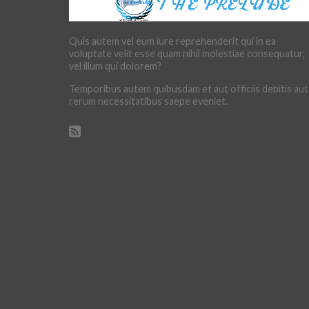
Quis autem vel eum iure reprehenderit qui in ea
voluptate velit esse quam nihil molestiae consequatur,
vel illum qui dolorem?
Temporibus autem quibusdam et aut officiis debitis aut
rerum necessitatibus saepe eveniet.