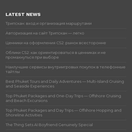
LATEST NEWS
Трипскан: вход и организация маршрутами
Авторизация на сайт Трипскан — легко
Ценники на оформления CS2: рынок всесторонне
Облики CS2: как ориентироваться в ценниках и не
промахнуться при выборе
Наилучшие сервисы внутриигровых покупок в телефонные
тайтлы
Best Phuket Tours and Daily Adventures — Multi-Island Cruising
and Seaside Experiences
Top Phuket Packages and One-Day Trips — Offshore Cruising
and Beach Excursions
Top Phuket Packages and Day Trips — Offshore Hopping and
Shoreline Activities
The Thing Sets AI Boyfriend Genuinely Special