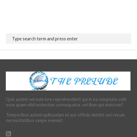
Quis autem vel eum iure reprehenderit qui in ea voluptate velit
esse quam nihil molestiae consequatur, vel illum qui dolorem?
Temporibus autem quibusdam et aut officiis debitis aut rerum
necessitatibus saepe eveniet.