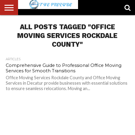
ABOUT
US
ALL POSTS TAGGED "OFFICE
ACCOUNT
AUTHORS
FULL-
HOME
LATEST
LOGIN
LOGOUT
MEMBERS
PASSWORD
REGISTER
SAMPLE
TYPOGRAPHY
USER
LIST
WIDTH
NEWS
RESET
PAGE
PAGE
MOVING SERVICES ROCKDALE
COUNTY"
ARTICLES
Comprehensive Guide to Professional Office Moving
Services for Smooth Transitions
Office Moving Services Rockdale County and Office Moving
Services in Decatur provide businesses with essential solutions
to ensure seamless relocations. Moving an...