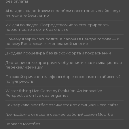
без оплаты
AI для докладов: Каким способом подготовить слайд-шоу в
интернете бесплатно
ИИ для докладов: Посредством чего сгенерировать
презентацию в сети без оплаты
Почему я зареклась ходить в салоны в центре города — и
почему Бесстыжая изменила моё мнение
Диодная процедура без дискомфорта и покраснений
Дистанционные программы обучения и квалификационная
переквалификация
По какой причине телефоны Apple сохраняют стабильный
популярность
Winter fishing Live Game by Evolution: An Innovative
Perspective on live dealer games
Как зеркало Мостбет отличается от официального сайта
Где надёжно отыскать свежее рабочий домен Мостбет
Зеркало Мостбет