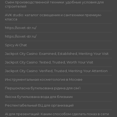
Съём производственной техники: удобные условия для
строителей
AVK studio: каталог освещения и сантехники премиум-
класса
https://sovet-str.ru/
https://sovet-str.ru/
Spicy AI Chat
Jackpot City Casino: Examined, Established, Meriting Your Visit
Jackpot City Casino: Tested, Trusted, Worth Your Visit
Jackpot City Casino: Verified, Trusted, Meriting Your Attention
Инструментальная косметология в Москве
Першокласна бутильована рідина для сім’ї
Якісна бутильована вода для близьких
Респектабельный БЦ для организаций
AI для презентаций: Каким способом сделать показ в сети