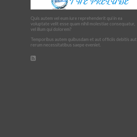
Quis autem vel eum iure reprehenderit qui in ea
voluptate velit esse quam nihil molestiae consequatur,
vel illum qui dolorem?
Temporibus autem quibusdam et aut officiis debitis aut
rerum necessitatibus saepe eveniet.