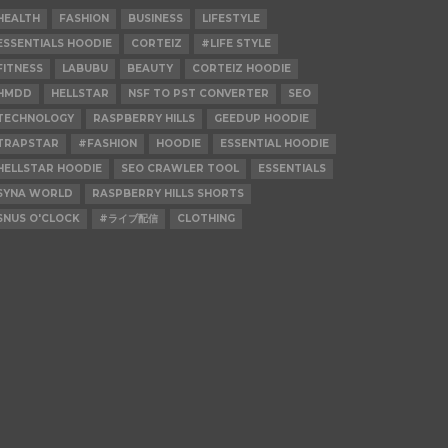
HEALTH
FASHION
BUSINESS
LIFESTYLE
ESSENTIALS HOODIE
CORTEIZ
#LIFE STYLE
FITNESS
LABUBU
BEAUTY
CORTEIZ HOODIE
HMDD
HELLSTAR
NSF TO PST CONVERTER
SEO
TECHNOLOGY
RASPBERRY HILLS
GEEDUP HOODIE
TRAPSTAR
#FASHION
HOODIE
ESSENTIAL HOODIE
HELLSTAR HOODIE
SEO CRAWLER TOOL
ESSENTIALS
SYNA WORLD
RASPBERRY HILLS SHORTS
SNUS O'CLOCK
#ライブ配信
CLOTHING