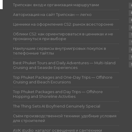
Трипскан: вход и организация маршрутами
Авторизация на сайт Трипскан — легко
Ценники на оформления CS2: рынок всесторонне
Облики CS2: как ориентироваться в ценниках и не
промахнуться при выборе
Наилучшие сервисы внутриигровых покупок в
телефонные тайтлы
Best Phuket Tours and Daily Adventures — Multi-Island
Cruising and Seaside Experiences
Top Phuket Packages and One-Day Trips — Offshore
Cruising and Beach Excursions
Top Phuket Packages and Day Trips — Offshore
Hopping and Shoreline Activities
The Thing Sets AI Boyfriend Genuinely Special
Съём производственной техники: удобные условия
для строителей
AVK studio: каталог освещения и сантехники