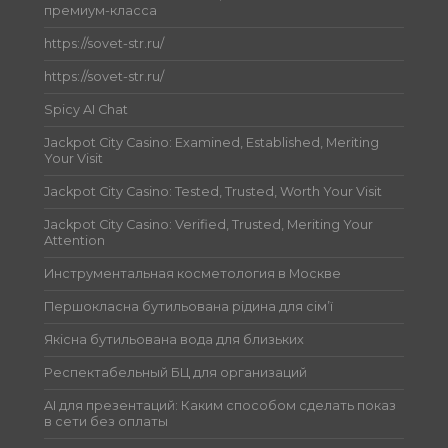
премиум-класса
https://sovet-str.ru/
https://sovet-str.ru/
Spicy AI Chat
Jackpot City Casino: Examined, Established, Meriting
Your Visit
Jackpot City Casino: Tested, Trusted, Worth Your Visit
Jackpot City Casino: Verified, Trusted, Meriting Your
Attention
Инструментальная косметология в Москве
Першокласна бутильована рідина для сім’ї
Якісна бутильована вода для близьких
Респектабельный БЦ для организаций
AI для презентаций: Каким способом сделать показ
в сети без оплаты