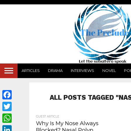
ARTICLES
DRAMA
INTERVIEWS
NOVEL
PO
ALL POSTS TAGGED "NA
Facebook
Twitter
GUEST ARTICLE
Why Is My Nose Always
WhatsApp
Blocked? Nasal Polyp