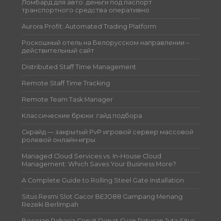
Ломбард для авто: деньги под паспорт
транспортного средства оперативно
Aurora Profit: Automated Trading Platform
Роскошный отель на Белорусском направлении –
действительный сайт
Distributed Staff Time Management
Remote Staff Time Tracking
Remote Team Task Manager
Классические брюки: гайд подбора
Скрайд — закрытый PvP игровой сервер массовой
ролевой онлайн‑игры
Managed Cloud Services vs. In-House Cloud
Management: Which Saves Your Business More?
A Complete Guide to Rolling Steel Gate Installation
Situs Resmi Slot Gacor BEJO88 Gampang Menang
Rezeki Berlimpah
Bocoran Rahasia Cepat Dapat Cuan Ratusan Juta Situs