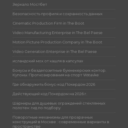
Зеркало Мостбет
Безопасность профиля и сохранность данных
Cinematic Production Firm in The Boot
Video Manufacturing Enterprise in The Bel Paese
Motion Picture Production Company in The Boot
Video Generation Enterprise in The Bel Paese
исландский мох от кашля в капсулах
Бонусы и бездепозитные букмекерских контор.
Купоны. Прогнозирования на спорт Wstavke
Где обнаружить бонус-код Покердом 2026
Действующий код Покердом на 2026 г.
Шарниры для душевых ограждений стеклянных
полотен: гид по подбору
Поворотные механизмы для прозрачных
конструкций в Москве : современные варианты в
пространстве