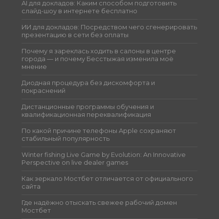
AI для докладов: Каким способом подготовить
слайд-шоу в интернете бесплатно
ИИ для докладов: Посредством чего сгенерировать
презентацию в сети без оплаты
Почему я зареклась ходить в салоны в центре
города — и почему Бесстыжая изменила моё
мнение
Диодная процедура без дискомфорта и
покраснений
Дистанционные программы обучения и
квалификационная переквалификация
По какой причине телефоны Apple сохраняют
стабильный популярность
Winter fishing Live Game by Evolution: An Innovative
Perspective on live dealer games
Как зеркало Мостбет отличается от официального
сайта
Где надёжно отыскать свежее рабочий домен
Мостбет