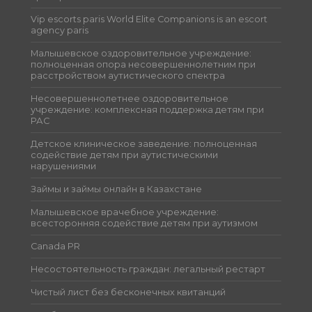
Vip escorts paris World Elite Companions is an escort
agency paris
Малышевское оздоровительное учреждение:
полноценная опора несовершеннолетним при
расстройством аутистического спектра
Несовершеннолетнее оздоровительное
учреждение: комплексная поддержка детям при
РАС
Детское клиническое заведение: полноценная
содействие детям при аутистическими
нарушениями
Займы и займы онлайн в Казахстане
Малышевское врачебное учреждение:
всесторонняя содействие детям при аутизмом
Canada PR
Несостоятельность граждан: легальный рестарт
Чистый лист без бесконечных квитанций