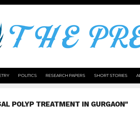
ETRY
POLITICS
RESEARCH PAPERS
SHORT STORIES
A
SAL POLYP TREATMENT IN GURGAON"