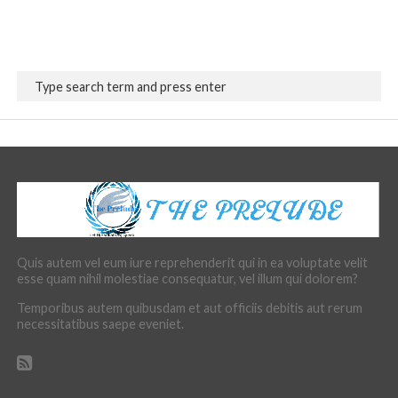
Quis autem vel eum iure reprehenderit qui in ea voluptate velit
esse quam nihil molestiae consequatur, vel illum qui dolorem?
Temporibus autem quibusdam et aut officiis debitis aut rerum
necessitatibus saepe eveniet.