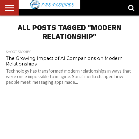
ABOUT
US
ALL POSTS TAGGED "MODERN
ACCOUNT
AUTHORS
FULL-
HOME
LATEST
LOGIN
LOGOUT
MEMBERS
PASSWORD
REGISTER
SAMPLE
TYPOGRAPHY
USER
LIST
WIDTH
NEWS
RESET
PAGE
PAGE
RELATIONSHIP"
SHORT STORIES
The Growing Impact of AI Companions on Modern
Relationships
Technology has transformed modern relationships in ways that
were once impossible to imagine. Social media changed how
people meet, messaging apps made...