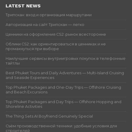
LATEST NEWS
Трипскан: вход и организация маршрутами
Авторизация на сайт Трипскан — легко
Ценники на оформления CS2: рынок всесторонне
Облики CS2: как ориентироваться в ценниках и не
промахнуться при выборе
Наилучшие сервисы внутриигровых покупок в телефонные
тайтлы
Best Phuket Tours and Daily Adventures — Multi-Island Cruising
and Seaside Experiences
Top Phuket Packages and One-Day Trips — Offshore Cruising
and Beach Excursions
Top Phuket Packages and Day Trips — Offshore Hopping and
Shoreline Activities
The Thing Sets AI Boyfriend Genuinely Special
Съём производственной техники: удобные условия для
строителей