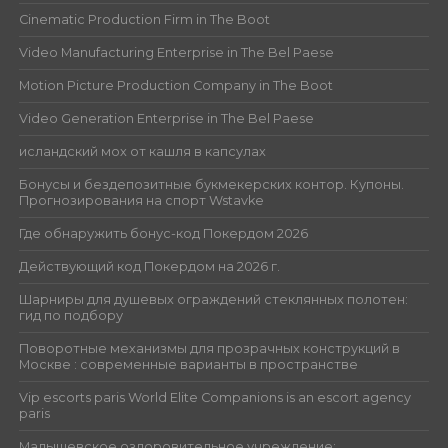
Cinematic Production Firm in The Boot
Video Manufacturing Enterprise in The Bel Paese
Motion Picture Production Company in The Boot
Video Generation Enterprise in The Bel Paese
исландский мох от кашля в капсулах
Бонусы и бездепозитные букмекерских контор. Купоны.
Прогнозирования на спорт Wstavke
Где обнаружить бонус-код Покердом 2026
Действующий код Покердом на 2026 г.
Шарниры для душевых ограждений стеклянных полотен:
гид по подбору
Поворотные механизмы для прозрачных конструкций в
Москве : современные варианты в пространстве
Vip escorts paris World Elite Companions is an escort agency
paris
Малышевское оздоровительное учреждение: