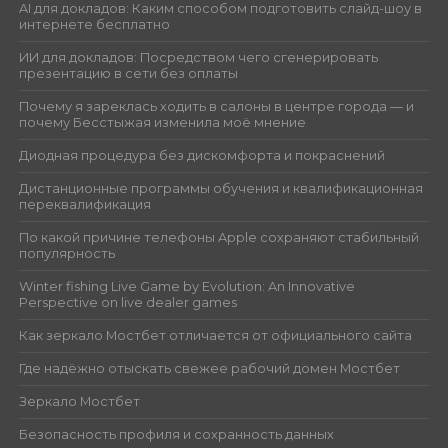
AI для докладов: Каким способом подготовить слайд-шоу в
интернете бесплатно
ИИ для докладов: Посредством чего сгенерировать
презентацию в сети без оплаты
Почему я зареклась ходить в салоны в центре города — и
почему Бесстыжая изменила моё мнение
Диодная процедура без дискомфорта и покраснений
Дистанционные программы обучения и квалификационная
переквалификация
По какой причине телефоны Apple сохраняют стабильный
популярность
Winter fishing Live Game by Evolution: An Innovative
Perspective on live dealer games
Как зеркало Мостбет отличается от официального сайта
Где надёжно отыскать свежее рабочий домен Мостбет
Зеркало Мостбет
Безопасность профиля и сохранность данных