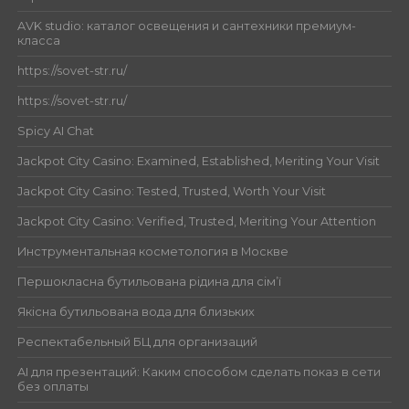
AVK studio: каталог освещения и сантехники премиум-
класса
https://sovet-str.ru/
https://sovet-str.ru/
Spicy AI Chat
Jackpot City Casino: Examined, Established, Meriting Your Visit
Jackpot City Casino: Tested, Trusted, Worth Your Visit
Jackpot City Casino: Verified, Trusted, Meriting Your Attention
Инструментальная косметология в Москве
Першокласна бутильована рідина для сім’ї
Якісна бутильована вода для близьких
Респектабельный БЦ для организаций
AI для презентаций: Каким способом сделать показ в сети
без оплаты