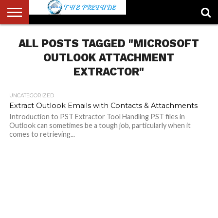
ABOUT
ALL POSTS TAGGED "MICROSOFT
US
ACCOUNT
AUTHORS
FULL-
HOME
LATEST
LOGIN
LOGOUT
MEMBERS
PASSWORD
REGISTER
SAMPLE
TYPOGRAPHY
USER
LIST
WIDTH
NEWS
RESET
PAGE
PAGE
OUTLOOK ATTACHMENT
EXTRACTOR"
UNCATEGORIZED
Extract Outlook Emails with Contacts & Attachments
Introduction to PST Extractor Tool Handling PST files in
Outlook can sometimes be a tough job, particularly when it
comes to retrieving...