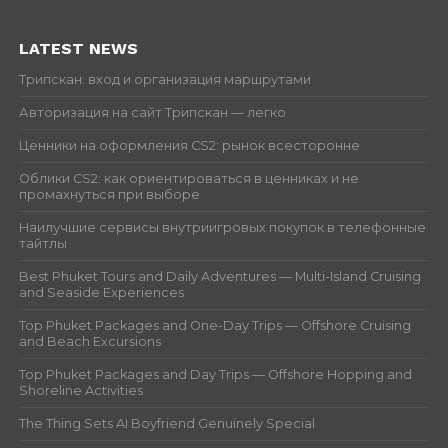
LATEST NEWS
Трипскан: вход и организация маршрутами
Авторизация на сайт Трипскан — легко
Ценники на оформления CS2: рынок всесторонне
Облики CS2: как ориентироваться в ценниках и не
промахнуться при выборе
Наилучшие сервисы внутриигровых покупок в телефонные
тайтлы
Best Phuket Tours and Daily Adventures — Multi-Island Cruising
and Seaside Experiences
Top Phuket Packages and One-Day Trips — Offshore Cruising
and Beach Excursions
Top Phuket Packages and Day Trips — Offshore Hopping and
Shoreline Activities
The Thing Sets AI Boyfriend Genuinely Special