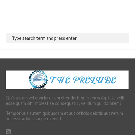
Quis autem vel eum iure reprehenderit qui in ea voluptate velit
esse quam nihil molestiae consequatur, vel illum qui dolorem?
Temporibus autem quibusdam et aut officiis debitis aut rerum
necessitatibus saepe eveniet.