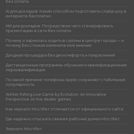
без оплаты
AI для докладов: Каким способом подготовить слайд-шоу в
интернете бесплатно
ИИ для докладов: Посредством чего сгенерировать
презентацию в сети без оплаты
Почему я зареклась ходить в салоны в центре города — и
почему Бесстыжая изменила моё мнение
Диодная процедура без дискомфорта и покраснений
Дистанционные программы обучения и квалификационная
переквалификация
По какой причине телефоны Apple сохраняют стабильный
популярность
Winter fishing Live Game by Evolution: An Innovative
Perspective on live dealer games
Как зеркало Мостбет отличается от официального сайта
Где надёжно отыскать свежее рабочий домен Мостбет
Зеркало Мостбет