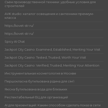
Съём производственной техники: удобные условия для
строителей
AVK studio: каталог освещения и сантехники премиум-
класса
https://sovet-str.ru/
https://sovet-str.ru/
Spicy AI Chat
Jackpot City Casino: Examined, Established, Meriting Your Visit
Jackpot City Casino: Tested, Trusted, Worth Your Visit
Jackpot City Casino: Verified, Trusted, Meriting Your Attention
Инструментальная косметология в Москве
Першокласна бутильована рідина для сім’ї
Якісна бутильована вода для близьких
Респектабельный БЦ для организаций
AI для презентаций: Каким способом сделать показ в сети