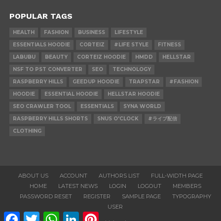
POPULAR TAGS
HEALTH
FASHION
BUSINESS
LIFESTYLE
ESSENTIALS HOODIE
CORTEIZ
#LIFE STYLE
FITNESS
LABUBU
BEAUTY
CORTEIZ HOODIE
HMDD
HELLSTAR
NSF TO PST CONVERTER
SEO
TECHNOLOGY
RASPBERRY HILLS
GEEDUP HOODIE
TRAPSTAR
#FASHION
HOODIE
ESSENTIAL HOODIE
HELLSTAR HOODIE
SEO CRAWLER TOOL
ESSENTIALS
SYNA WORLD
RASPBERRY HILLS SHORTS
SNUS O'CLOCK
#ライブ配信
CLOTHING
ABOUT US
ACCOUNT
AUTHORS LIST
FULL-WIDTH PAGE
HOME
LATEST NEWS
LOGIN
LOGOUT
MEMBERS
PASSWORD RESET
REGISTER
SAMPLE PAGE
TYPOGRAPHY
USER
Facebook
Twitter
WhatsApp
LinkedIn
Pinterest