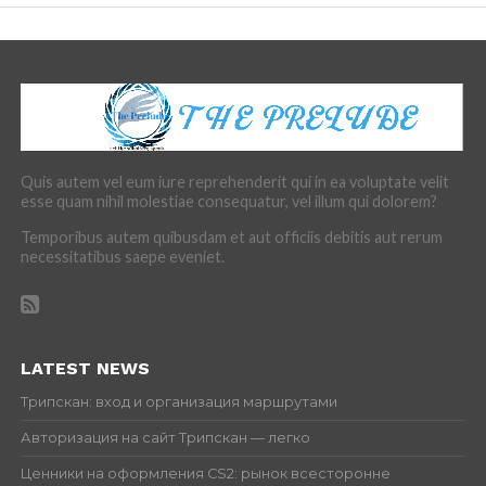
Quis autem vel eum iure reprehenderit qui in ea voluptate velit
esse quam nihil molestiae consequatur, vel illum qui dolorem?
Temporibus autem quibusdam et aut officiis debitis aut rerum
necessitatibus saepe eveniet.
LATEST NEWS
Трипскан: вход и организация маршрутами
Авторизация на сайт Трипскан — легко
Ценники на оформления CS2: рынок всесторонне