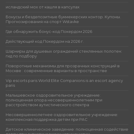
исландский мох от кашля в капсулах
Бонусы и бездепозитные букмекерских контор. Купоны.
Прогнозирования на спорт Wstavke
Где обнаружить бонус-код Покердом 2026
Действующий код Покердом на 2026 г.
Шарниры для душевых ограждений стеклянных полотен:
гид по подбору
Поворотные механизмы для прозрачных конструкций в
Москве : современные варианты в пространстве
Vip escorts paris World Elite Companions is an escort agency
paris
Малышевское оздоровительное учреждение:
полноценная опора несовершеннолетним при
расстройством аутистического спектра
Несовершеннолетнее оздоровительное учреждение:
комплексная поддержка детям при РАС
Детское клиническое заведение: полноценная содействие