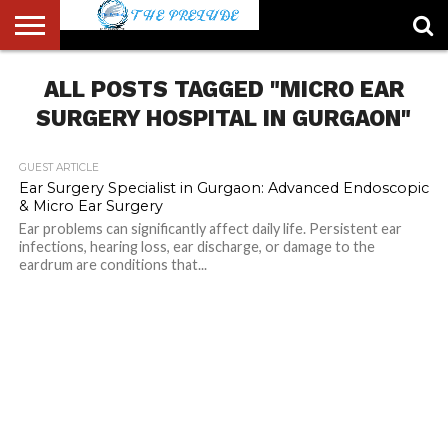
ABOUT
US
ALL POSTS TAGGED "MICRO EAR
ACCOUNT
AUTHORS
FULL-
HOME
LATEST
LOGIN
LOGOUT
MEMBERS
PASSWORD
REGISTER
SAMPLE
TYPOGRAPHY
USER
LIST
WIDTH
NEWS
RESET
PAGE
PAGE
SURGERY HOSPITAL IN GURGAON"
GUEST ARTICLE
Ear Surgery Specialist in Gurgaon: Advanced Endoscopic
& Micro Ear Surgery
Ear problems can significantly affect daily life. Persistent ear
infections, hearing loss, ear discharge, or damage to the
eardrum are conditions that...