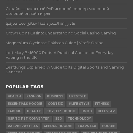
Скрайд — закрытый PvP игровой сервер массовой
ролевой онлайн‑игры
هل زراعة الشعر دائمة؟ حقائق يجب معرفتها
Crown Coins Casino: Understanding Social Casino Gaming
Magnesium Glycinate Pakistan Guide | Vitafit Online
Lost Mary BM6000 Pods: A Practical Choice for Everyday
Vaping in the UK
DraftKings Explained: A Guide to Its Digital Sports and Gaming
Services
POPULAR TAGS
HEALTH
FASHION
BUSINESS
LIFESTYLE
ESSENTIALS HOODIE
CORTEIZ
#LIFE STYLE
FITNESS
LABUBU
BEAUTY
CORTEIZ HOODIE
HMDD
HELLSTAR
NSF TO PST CONVERTER
SEO
TECHNOLOGY
RASPBERRY HILLS
GEEDUP HOODIE
TRAPSTAR
HOODIE