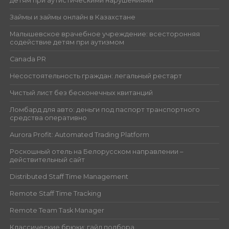
детям при аутистическими нарушениями
Займы и займы онлайн в Казахстане
Малышевское врачебное учреждение: всесторонняя
содействие детям при аутизмом
Canada PR
Несостоятельность граждан: легальный рестарт
Чистый лист без бесконечных квитанций
Ломбард для авто: деньги под паспорт транспортного
средства оперативно
Aurora Profit: Automated Trading Platform
Роскошный отель на Белорусском направлении –
действительный сайт
Distributed Staff Time Management
Remote Staff Time Tracking
Remote Team Task Manager
Классические брюки: гайд подбора