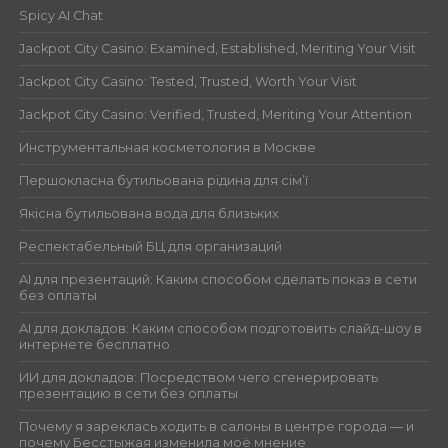
Spicy AI Chat
Jackpot City Casino: Examined, Established, Meriting Your Visit
Jackpot City Casino: Tested, Trusted, Worth Your Visit
Jackpot City Casino: Verified, Trusted, Meriting Your Attention
Инструментальная косметология в Москве
Першокласна бутильована рідина для сім’ї
Якісна бутильована вода для близьких
Респектабельный БЦ для организаций
AI для презентаций: Каким способом сделать показ в сети
без оплаты
AI для докладов: Каким способом подготовить слайд-шоу в
интернете бесплатно
ИИ для докладов: Посредством чего сгенерировать
презентацию в сети без оплаты
Почему я зареклась ходить в салоны в центре города — и
почему Бесстыжая изменила моё мнение