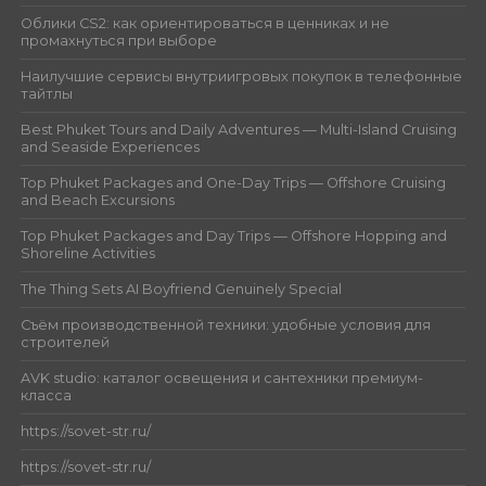
Облики CS2: как ориентироваться в ценниках и не
промахнуться при выборе
Наилучшие сервисы внутриигровых покупок в телефонные
тайтлы
Best Phuket Tours and Daily Adventures — Multi-Island Cruising
and Seaside Experiences
Top Phuket Packages and One-Day Trips — Offshore Cruising
and Beach Excursions
Top Phuket Packages and Day Trips — Offshore Hopping and
Shoreline Activities
The Thing Sets AI Boyfriend Genuinely Special
Съём производственной техники: удобные условия для
строителей
AVK studio: каталог освещения и сантехники премиум-
класса
https://sovet-str.ru/
https://sovet-str.ru/