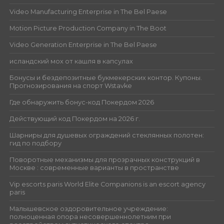
Video Manufacturing Enterprise in The Bel Paese
Motion Picture Production Company in The Boot
Video Generation Enterprise in The Bel Paese
исландский мох от кашля в капсулах
Бонусы и бездепозитные букмекерских контор. Купоны.
Прогнозирования на спорт Wstavke
Где обнаружить бонус-код Покердом 2026
Действующий код Покердом на 2026 г.
Шарниры для душевых ограждений стеклянных полотен:
гид по подбору
Поворотные механизмы для прозрачных конструкций в
Москве : современные варианты в пространстве
Vip escorts paris World Elite Companions is an escort agency
paris
Малышевское оздоровительное учреждение:
полноценная опора несовершеннолетним при