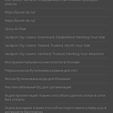
класса
https://sovet-str.ru/
https://sovet-str.ru/
Spicy AI Chat
Jackpot City Casino: Examined, Established, Meriting Your Visit
Jackpot City Casino: Tested, Trusted, Worth Your Visit
Jackpot City Casino: Verified, Trusted, Meriting Your Attention
Инструментальная косметология в Москве
Першокласна бутильована рідина для сім’ї
Якісна бутильована вода для близьких
Респектабельный БЦ для организаций
AI для презентаций: Каким способом сделать показ в сети
без оплаты
AI для докладов: Каким способом подготовить слайд-шоу в
интернете бесплатно