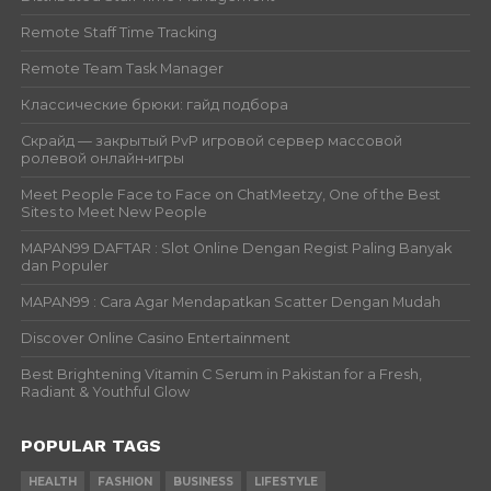
Remote Staff Time Tracking
Remote Team Task Manager
Классические брюки: гайд подбора
Скрайд — закрытый PvP игровой сервер массовой
ролевой онлайн‑игры
Meet People Face to Face on ChatMeetzy, One of the Best
Sites to Meet New People
MAPAN99 DAFTAR : Slot Online Dengan Regist Paling Banyak
dan Populer
MAPAN99 : Cara Agar Mendapatkan Scatter Dengan Mudah
Discover Online Casino Entertainment
Best Brightening Vitamin C Serum in Pakistan for a Fresh,
Radiant & Youthful Glow
POPULAR TAGS
HEALTH
FASHION
BUSINESS
LIFESTYLE