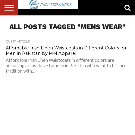
ABOUT
ALL POSTS TAGGED "MENS WEAR"
US
ACCOUNT
AUTHORS
FULL-
HOME
LATEST
LOGIN
LOGOUT
MEMBERS
PASSWORD
REGISTER
SAMPLE
TYPOGRAPHY
USER
LIST
WIDTH
NEWS
RESET
PAGE
PAGE
GUEST ARTICLE
Affordable Irish Linen Waistcoats in Different Colors for
Men in Pakistan by MM Apparel
Affordable Irish Linen Waistcoats in different colors are
becoming a must have for men in Pakistan who want to balance
tradition with...