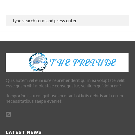
Quis autem vel eum iure reprehenderit qui in ea voluptate velit
esse quam nihil molestiae consequatur, vel illum qui dolorem?
Temporibus autem quibusdam et aut officiis debitis aut rerum
necessitatibus saepe eveniet.
LATEST NEWS