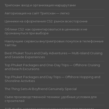
Трипскан: вход и организация маршрутами
Авторизация на сайт Трипскан — легко
Ценники на оформления CS2: рынок всесторонне
Облики CS2: как ориентироваться в ценниках и не
промахнуться при выборе
Наилучшие сервисы внутриигровых покупок в телефонные
тайтлы
Best Phuket Tours and Daily Adventures — Multi-Island Cruising
and Seaside Experiences
Top Phuket Packages and One-Day Trips — Offshore Cruising
and Beach Excursions
Top Phuket Packages and Day Trips — Offshore Hopping and
Shoreline Activities
The Thing Sets AI Boyfriend Genuinely Special
Съём производственной техники: удобные условия для
строителей
AVK studio: каталог освещения и сантехники премиум-