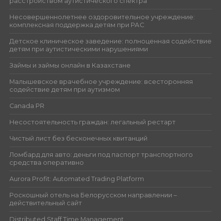
расстройством аутистического спектра
Несовершеннолетнее оздоровительное учреждение:
комплексная поддержка детям при РАС
Детское клиническое заведение: полноценная содействие
детям при аутистическими нарушениями
Займы и займы онлайн в Казахстане
Малышевское врачебное учреждение: всесторонняя
содействие детям при аутизмом
Canada PR
Несостоятельность граждан: легальный рестарт
Чистый лист без бесконечных квитанций
Ломбард для авто: деньги под паспорт транспортного
средства оперативно
Aurora Profit: Automated Trading Platform
Роскошный отель на Белорусском направлении –
действительный сайт
Distributed Staff Time Management