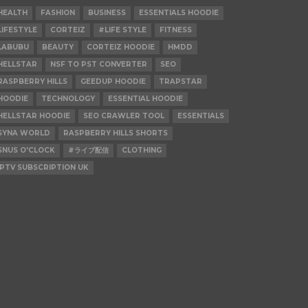
HEALTH
FASHION
BUSINESS
ESSENTIALS HOODIE
LIFESTYLE
CORTEIZ
#LIFE STYLE
FITNESS
LABUBU
BEAUTY
CORTEIZ HOODIE
HMDD
HELLSTAR
NSF TO PST CONVERTER
SEO
RASPBERRY HILLS
GEEDUP HOODIE
TRAPSTAR
HOODIE
TECHNOLOGY
ESSENTIAL HOODIE
HELLSTAR HOODIE
SEO CRAWLER TOOL
ESSENTIALS
SYNA WORLD
RASPBERRY HILLS SHORTS
SNUS O'CLOCK
#ライブ配信
CLOTHING
IPTV SUBSCRIPTION UK