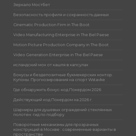
Зеркало Мостбет
Безопасность профиля и сохранность данных
Cinematic Production Firm in The Boot
Video Manufacturing Enterprise in The Bel Paese
Motion Picture Production Company in The Boot
Video Generation Enterprise in The Bel Paese
исландский мох от кашля в капсулах
Бонусы и бездепозитные букмекерских контор.
Купоны. Прогнозирования на спорт Wstavke
Где обнаружить бонус-код Покердом 2026
Действующий код Покердом на 2026 г.
Шарниры для душевых ограждений стеклянных
полотен: гид по подбору
Поворотные механизмы для прозрачных
конструкций в Москве : современные варианты в
пространстве