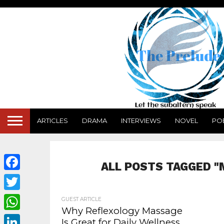
ARTICLES
DRAMA
INTERVIEWS
NOVEL
PO
ALL POSTS TAGGED "
Facebook
Twitter
GUEST ARTICLE
Why Reflexology Massage
WhatsApp
Is Great for Daily Wellness