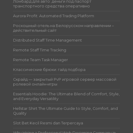
Ломбард для авто: деньги под паспорт
транспортного средства оперативно
Aurora Profit: Automated Trading Platform
Роскошный отель на Белорусском направлении –
действительный сайт
Distributed Staff Time Management
Remote Staff Time Tracking
Remote Team Task Manager
Классические брюки: гайд подбора
Скрайд — закрытый PvP игровой сервер массовой
ролевой онлайн‑игры
Essentials Hoodie: The Ultimate Blend of Comfort, Style,
and Everyday Versatility
Hellstar Shirt The Ultimate Guide to Style, Comfort, and
Quality
Slot Bet Kecil Resmi dan Terpercaya
Why Hiring a Professional Web Designing Company in