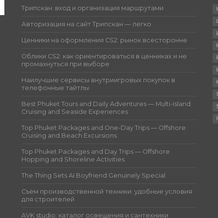
Трипскан: вход и организация маршрутами
Авторизация на сайт Трипскан — легко
Ценники на оформления CS2: рынок всесторонне
Облики CS2: как ориентироваться в ценниках и не
промахнуться при выборе
Наилучшие сервисы внутриигровых покупок в
телефонные тайтлы
Best Phuket Tours and Daily Adventures — Multi-Island
Cruising and Seaside Experiences
Top Phuket Packages and One-Day Trips — Offshore
Cruising and Beach Excursions
Top Phuket Packages and Day Trips — Offshore
Hopping and Shoreline Activities
The Thing Sets AI Boyfriend Genuinely Special
Съём производственной техники: удобные условия
для строителей
AVK studio: каталог освещения и сантехники