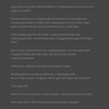
Vip escorts paris World Elite Companions is an escort
agency paris
Малышевское оздоровительное учреждение:
полноценная опора несовершеннолетним при
расстройством аутистического спектра
Несовершеннолетнее оздоровительное
учреждение: комплексная поддержка детям при
РАС
Детское клиническое заведение: полноценная
содействие детям при аутистическими
нарушениями
Займы и займы онлайн в Казахстане
Малышевское врачебное учреждение:
всесторонняя содействие детям при аутизмом
Canada PR
Несостоятельность граждан: легальный рестарт
Чистый лист без бесконечных квитанций