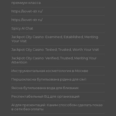
премиум-класса
https://sovet-str.ru/
https://sovet-str.ru/
Spicy AI Chat
Jackpot City Casino: Examined, Established, Meriting
Your Visit
Jackpot City Casino: Tested, Trusted, Worth Your Visit
Jackpot City Casino: Verified, Trusted, Meriting Your
Attention
Инструментальная косметология в Москве
Першокласна бутильована рідина для сім’ї
Якісна бутильована вода для близьких
Респектабельный БЦ для организаций
AI для презентаций: Каким способом сделать показ
в сети без оплаты