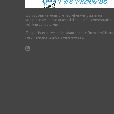
Quis autem vel eum iure reprehenderit qui in ea
voluptate velit esse quam nihil molestiae consequatur,
vel illum qui dolorem?
Temporibus autem quibusdam et aut officiis debitis aut
rerum necessitatibus saepe eveniet.