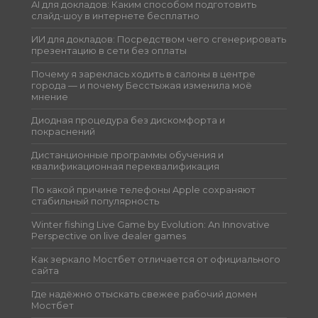
AI для докладов: Каким способом подготовить
слайд-шоу в интернете бесплатно
ИИ для докладов: Посредством чего сгенерировать
презентацию в сети без оплаты
Почему я зареклась ходить в салоны в центре
города — и почему Бесстыжая изменила моё
мнение
Диодная процедура без дискомфорта и
покраснений
Дистанционные программы обучения и
квалификационная переквалификация
По какой причине телефоны Apple сохраняют
стабильный популярность
Winter fishing Live Game by Evolution: An Innovative
Perspective on live dealer games
Как зеркало Мостбет отличается от официального
сайта
Где надёжно отыскать свежее рабочий домен
Мостбет