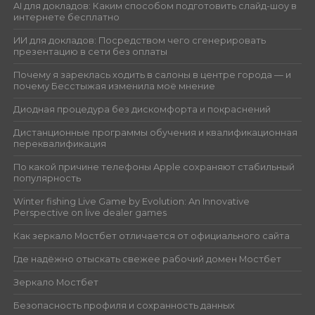
AI для докладов: Каким способом подготовить слайд-шоу в
интернете бесплатно
ИИ для докладов: Посредством чего сгенерировать
презентацию в сети без оплаты
Почему я зареклась ходить в салоны в центре города — и
почему Бесстыжая изменила моё мнение
Диодная процедура без дискомфорта и покраснений
Дистанционные программы обучения и квалификационная
переквалификация
По какой причине телефоны Apple сохраняют стабильный
популярность
Winter fishing Live Game by Evolution: An Innovative
Perspective on live dealer games
Как зеркало Мостбет отличается от официального сайта
Где надёжно отыскать свежее рабочий домен Мостбет
Зеркало Мостбет
Безопасность профиля и сохранность данных