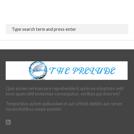
Quis autem vel eum iure reprehenderit qui in ea voluptate velit
esse quam nihil molestiae consequatur, vel illum qui dolorem?
Temporibus autem quibusdam et aut officiis debitis aut rerum
necessitatibus saepe eveniet.