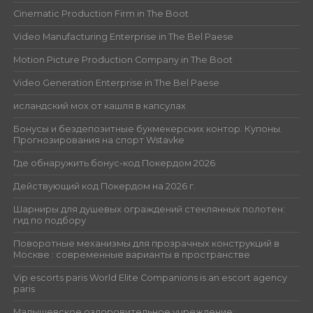
Cinematic Production Firm in The Boot
Video Manufacturing Enterprise in The Bel Paese
Motion Picture Production Company in The Boot
Video Generation Enterprise in The Bel Paese
исландский мох от кашля в капсулах
Бонусы и бездепозитные букмекерских контор. Купоны.
Прогнозирования на спорт Wstavke
Где обнаружить бонус-код Покердом 2026
Действующий код Покердом на 2026 г.
Шарниры для душевых ограждений стеклянных полотен:
гид по подбору
Поворотные механизмы для прозрачных конструкций в
Москве : современные варианты в пространстве
Vip escorts paris World Elite Companions is an escort agency
paris
Малышевское оздоровительное учреждение: