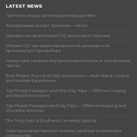
LATEST NEWS
Трипскан: вход и организация маршрутами
Авторизация на сайт Трипскан — легко
Ценники на оформления CS2: рынок всесторонне
Облики CS2: как ориентироваться в ценниках и не
промахнуться при выборе
Наилучшие сервисы внутриигровых покупок в телефонные
тайтлы
Best Phuket Tours and Daily Adventures — Multi-Island Cruising
and Seaside Experiences
Top Phuket Packages and One-Day Trips — Offshore Cruising
and Beach Excursions
Top Phuket Packages and Day Trips — Offshore Hopping and
Shoreline Activities
The Thing Sets AI Boyfriend Genuinely Special
Съём производственной техники: удобные условия для
строителей