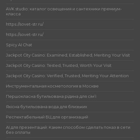
AVK studio: каталог освещения и сантехники премиум-
класса
https://sovet-str.ru/
https://sovet-str.ru/
Spicy AI Chat
Jackpot City Casino: Examined, Established, Meriting Your Visit
Jackpot City Casino: Tested, Trusted, Worth Your Visit
Jackpot City Casino: Verified, Trusted, Meriting Your Attention
Инструментальная косметология в Москве
Першокласна бутильована рідина для сім’ї
Якісна бутильована вода для близьких
Респектабельный БЦ для организаций
AI для презентаций: Каким способом сделать показ в сети
без оплаты