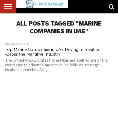
ABOUT
US
ALL POSTS TAGGED "MARINE
ACCOUNT
AUTHORS
FULL-
HOME
LATEST
LOGIN
LOGOUT
MEMBERS
PASSWORD
REGISTER
SAMPLE
TYPOGRAPHY
USER
LIST
WIDTH
NEWS
RESET
PAGE
PAGE
COMPANIES IN UAE"
UNCATEGORIZED
Top Marine Companies in UAE Driving Innovation
Across the Maritime Industry
The United Arab Emirates has established itself as one of the
world’s most influential maritime hubs. With its strategic
location connecting Asia,...