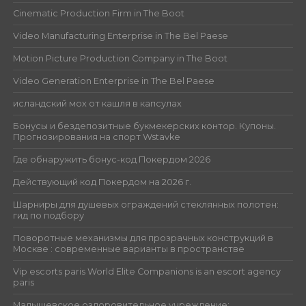
Cinematic Production Firm in The Boot
Video Manufacturing Enterprise in The Bel Paese
Motion Picture Production Company in The Boot
Video Generation Enterprise in The Bel Paese
исландский мох от кашля в капсулах
Бонусы и бездепозитные букмекерских контор. Купоны.
Прогнозирования на спорт Wstavke
Где обнаружить бонус-код Покердом 2026
Действующий код Покердом на 2026 г.
Шарниры для душевых ограждений стеклянных полотен:
гид по подбору
Поворотные механизмы для прозрачных конструкций в
Москве : современные варианты в пространстве
Vip escorts paris World Elite Companions is an escort agency
paris
Малышевское оздоровительное учреждение: