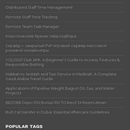
Distributed Staff Time Management
Remote Staff Time Tracking
Remote Team Task Manager
Классические брюки: гайд подбора
Скрайд — закрытый PvP игровой сервер массовой
ролевой онлайн‑игры
YOLO247 Club APK: A Beginner’s Guide to Access, Features &
Responsible Betting
Makkah to Jeddah and Taxi Service in Madinah: A Complete
Saudi Arabia Travel Guide
Applications of Pipeline Weight Bags in Oil, Gas, and Water
Projects
BEJO88 Depo 100 Bonus 100 TO Kecil 3X Resmi Aman
Butt Fat transfer in Dubai: Essential Aftercare Guidelines
POPULAR TAGS