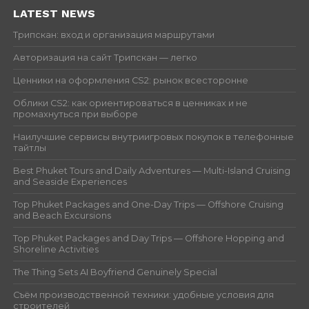
LATEST NEWS
Трипскан: вход и организация маршрутами
Авторизация на сайт Трипскан — легко
Ценники на оформления CS2: рынок всесторонне
Облики CS2: как ориентироваться в ценниках и не
промахнуться при выборе
Наилучшие сервисы внутриигровых покупок в телефонные
тайтлы
Best Phuket Tours and Daily Adventures — Multi-Island Cruising
and Seaside Experiences
Top Phuket Packages and One-Day Trips — Offshore Cruising
and Beach Excursions
Top Phuket Packages and Day Trips — Offshore Hopping and
Shoreline Activities
The Thing Sets AI Boyfriend Genuinely Special
Съём производственной техники: удобные условия для
строителей