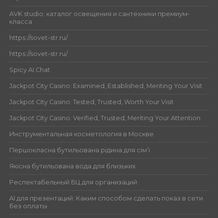
AVK studio: каталог освещения и сантехники премиум-
класса
https://sovet-str.ru/
https://sovet-str.ru/
Spicy AI Chat
Jackpot City Casino: Examined, Established, Meriting Your Visit
Jackpot City Casino: Tested, Trusted, Worth Your Visit
Jackpot City Casino: Verified, Trusted, Meriting Your Attention
Инструментальная косметология в Москве
Першокласна бутильована рідина для сім’ї
Якісна бутильована вода для близьких
Респектабельный БЦ для организаций
AI для презентаций: Каким способом сделать показ в сети
без оплаты