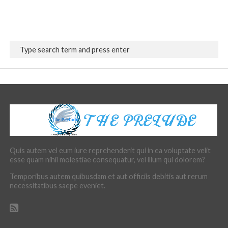
Quis autem vel eum iure reprehenderit qui in ea voluptate velit
esse quam nihil molestiae consequatur, vel illum qui dolorem?
Temporibus autem quibusdam et aut officiis debitis aut rerum
necessitatibus saepe eveniet.