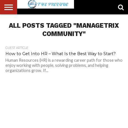
ABOUT
ALL POSTS TAGGED "MANAGETRIX
US
ACCOUNT
AUTHORS
FULL-
HOME
LATEST
LOGIN
LOGOUT
MEMBERS
PASSWORD
REGISTER
SAMPLE
TYPOGRAPHY
USER
LIST
WIDTH
NEWS
RESET
PAGE
PAGE
COMMUNITY"
GUEST ARTICLE
How to Get Into HR – What Is the Best Way to Start?
Human Resources (HR) is a rewarding career path for those who
enjoy working with people, solving problems, and helping
organizations grow. If...