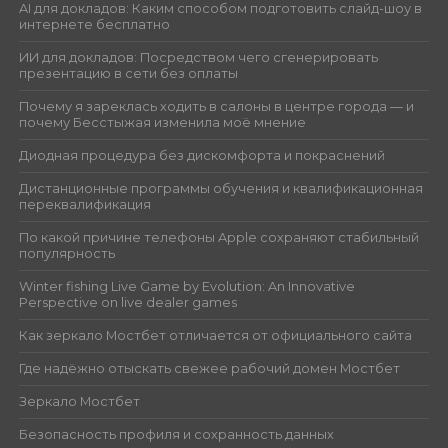
AI для докладов: Каким способом подготовить слайд-шоу в
интернете бесплатно
ИИ для докладов: Посредством чего сгенерировать
презентацию в сети без оплаты
Почему я зареклась ходить в салоны в центре города — и
почему Бесстыжая изменила моё мнение
Диодная процедура без дискомфорта и покраснений
Дистанционные программы обучения и квалификационная
переквалификация
По какой причине телефоны Apple сохраняют стабильный
популярность
Winter fishing Live Game by Evolution: An Innovative
Perspective on live dealer games
Как зеркало Мостбет отличается от официального сайта
Где надёжно отыскать свежее рабочий домен Мостбет
Зеркало Мостбет
Безопасность профиля и сохранность данных