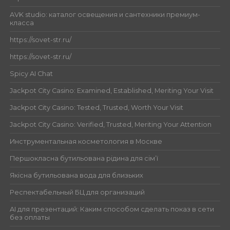
AVK studio: каталог освещения и сантехники премиум-
класса
https://sovet-str.ru/
https://sovet-str.ru/
Spicy AI Chat
Jackpot City Casino: Examined, Established, Meriting Your Visit
Jackpot City Casino: Tested, Trusted, Worth Your Visit
Jackpot City Casino: Verified, Trusted, Meriting Your Attention
Инструментальная косметология в Москве
Першокласна бутильована рідина для сім’ї
Якісна бутильована вода для близьких
Респектабельный БЦ для организаций
AI для презентаций: Каким способом сделать показ в сети
без оплаты