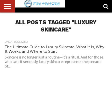
ABOUT
US
ALL POSTS TAGGED "LUXURY
ACCOUNT
AUTHORS
FULL-
HOME
LATEST
LOGIN
LOGOUT
MEMBERS
PASSWORD
REGISTER
SAMPLE
TYPOGRAPHY
USER
LIST
WIDTH
NEWS
RESET
PAGE
PAGE
SKINCARE"
UNCATEGORIZED
The Ultimate Guide to Luxury Skincare: What It Is, Why
It Works, and Where to Start
Skincare is no longer just a routine—it’s a ritual. And for those
who take it seriously, luxury skincare represents the pinnacle
of...