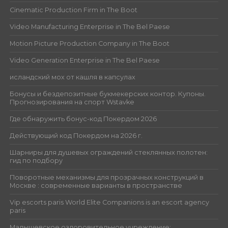
Cinematic Production Firm in The Boot
Video Manufacturing Enterprise in The Bel Paese
Motion Picture Production Company in The Boot
Video Generation Enterprise in The Bel Paese
исландский мох от кашля в капсулах
Бонусы и бездепозитные букмекерских контор. Купоны.
Прогнозирования на спорт Wstavke
Где обнаружить бонус-код Покердом 2026
Действующий код Покердом на 2026 г.
Шарниры для душевых ограждений стеклянных полотен:
гид по подбору
Поворотные механизмы для прозрачных конструкций в
Москве : современные варианты в пространстве
Vip escorts paris World Elite Companions is an escort agency
paris
Малышевское оздоровительное учреждение: