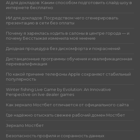
AI для докладов: Каким способом подготовить слайд-шоу в
интернете бесплатно
ИИ для докладов: Посредством чего сгенерировать
презентацию в сети без оплаты
Почему я зареклась ходить в салоны в центре города — и
почему Бесстыжая изменила моё мнение
Диодная процедура без дискомфорта и покраснений
Дистанционные программы обучения и квалификационная
переквалификация
По какой причине телефоны Apple сохраняют стабильный
популярность
Winter fishing Live Game by Evolution: An Innovative
Perspective on live dealer games
Как зеркало Мостбет отличается от официального сайта
Где надёжно отыскать свежее рабочий домен Мостбет
Зеркало Мостбет
Безопасность профиля и сохранность данных