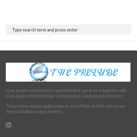
Quis autem vel eum iure reprehenderit qui in ea voluptate velit
esse quam nihil molestiae consequatur, vel illum qui dolorem?
Temporibus autem quibusdam et aut officiis debitis aut rerum
necessitatibus saepe eveniet.