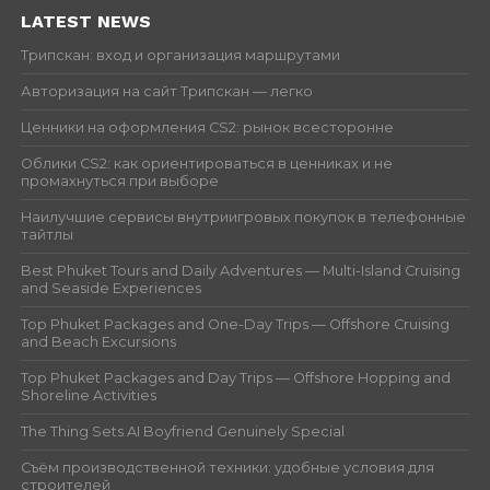
LATEST NEWS
Трипскан: вход и организация маршрутами
Авторизация на сайт Трипскан — легко
Ценники на оформления CS2: рынок всесторонне
Облики CS2: как ориентироваться в ценниках и не
промахнуться при выборе
Наилучшие сервисы внутриигровых покупок в телефонные
тайтлы
Best Phuket Tours and Daily Adventures — Multi-Island Cruising
and Seaside Experiences
Top Phuket Packages and One-Day Trips — Offshore Cruising
and Beach Excursions
Top Phuket Packages and Day Trips — Offshore Hopping and
Shoreline Activities
The Thing Sets AI Boyfriend Genuinely Special
Съём производственной техники: удобные условия для
строителей