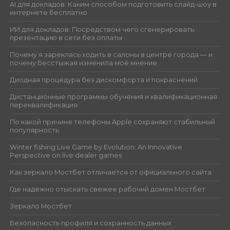
AI для докладов: Каким способом подготовить слайд-шоу в
интернете бесплатно
ИИ для докладов: Посредством чего сгенерировать
презентацию в сети без оплаты
Почему я зареклась ходить в салоны в центре города — и
почему Бесстыжая изменила моё мнение
Диодная процедура без дискомфорта и покраснений
Дистанционные программы обучения и квалификационная
переквалификация
По какой причине телефоны Apple сохраняют стабильный
популярность
Winter fishing Live Game by Evolution: An Innovative
Perspective on live dealer games
Как зеркало Мостбет отличается от официального сайта
Где надёжно отыскать свежее рабочий домен Мостбет
Зеркало Мостбет
Безопасность профиля и сохранность данных