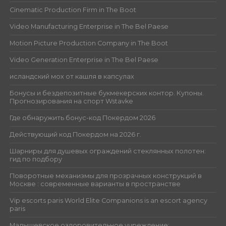
Cinematic Production Firm in The Boot
Video Manufacturing Enterprise in The Bel Paese
Motion Picture Production Company in The Boot
Video Generation Enterprise in The Bel Paese
исландский мох от кашля в капсулах
Бонусы и бездепозитные букмекерских контор. Купоны.
Прогнозирования на спорт Wstavke
Где обнаружить бонус-код Покердом 2026
Действующий код Покердом на 2026 г.
Шарниры для душевых ограждений стеклянных полотен:
гид по подбору
Поворотные механизмы для прозрачных конструкций в
Москве : современные варианты в пространстве
Vip escorts paris World Elite Companions is an escort agency
paris
Малышевское оздоровительное учреждение: