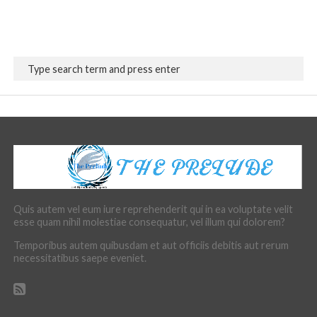
Quis autem vel eum iure reprehenderit qui in ea voluptate velit
esse quam nihil molestiae consequatur, vel illum qui dolorem?
Temporibus autem quibusdam et aut officiis debitis aut rerum
necessitatibus saepe eveniet.