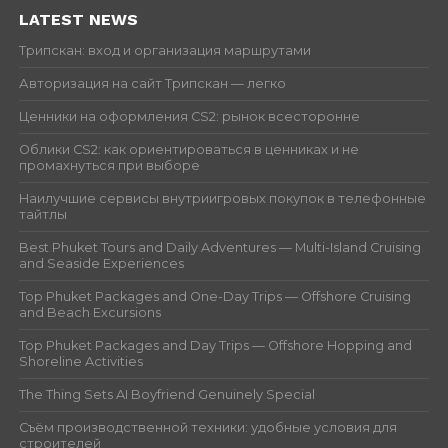
LATEST NEWS
Трипскан: вход и организация маршрутами
Авторизация на сайт Трипскан — легко
Ценники на оформления CS2: рынок всесторонне
Облики CS2: как ориентироваться в ценниках и не
промахнуться при выборе
Наилучшие сервисы внутриигровых покупок в телефонные
тайтлы
Best Phuket Tours and Daily Adventures — Multi-Island Cruising
and Seaside Experiences
Top Phuket Packages and One-Day Trips — Offshore Cruising
and Beach Excursions
Top Phuket Packages and Day Trips — Offshore Hopping and
Shoreline Activities
The Thing Sets AI Boyfriend Genuinely Special
Съём производственной техники: удобные условия для
строителей