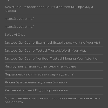
AVK studio: каталог освещения и сантехники премиум-
класса
https://sovet-str.ru/
https://sovet-str.ru/
Spicy AI Chat
Jackpot City Casino: Examined, Established, Meriting Your Visit
Jackpot City Casino: Tested, Trusted, Worth Your Visit
Jackpot City Casino: Verified, Trusted, Meriting Your Attention
Инструментальная косметология в Москве
Першокласна бутильована рідина для сім’ї
Якісна бутильована вода для близьких
Респектабельный БЦ для организаций
AI для презентаций: Каким способом сделать показ в сети
без оплаты