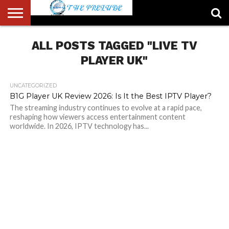
ABOUT
US
ALL POSTS TAGGED "LIVE TV
ACCOUNT
AUTHORS
FULL-
HOME
LATEST
LOGIN
LOGOUT
MEMBERS
PASSWORD
REGISTER
SAMPLE
TYPOGRAPHY
USER
LIST
WIDTH
NEWS
RESET
PAGE
PAGE
PLAYER UK"
UNCATEGORIZED
B1G Player UK Review 2026: Is It the Best IPTV Player?
The streaming industry continues to evolve at a rapid pace,
reshaping how viewers access entertainment content
worldwide. In 2026, IPTV technology has...