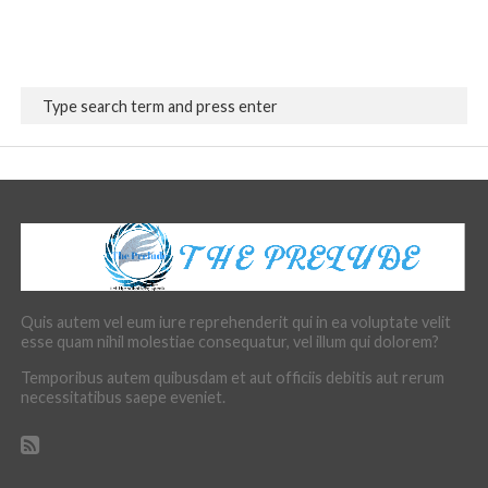
Quis autem vel eum iure reprehenderit qui in ea voluptate velit
esse quam nihil molestiae consequatur, vel illum qui dolorem?
Temporibus autem quibusdam et aut officiis debitis aut rerum
necessitatibus saepe eveniet.