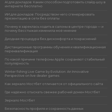
AI для докладов: Каким способом подготовить слайд-шоу в
интернете бесплатно
ИИ для докладов: Посредством чего сгенерировать
презентацию в сети без оплаты
Почему я зареклась ходить в салоны в центре города — и
почему Бесстыжая изменила моё мнение
Диодная процедура без дискомфорта и покраснений
Дистанционные программы обучения и квалификационная
переквалификация
По какой причине телефоны Apple сохраняют стабильный
популярность
Winter fishing Live Game by Evolution: An Innovative
Perspective on live dealer games
Как зеркало Мостбет отличается от официального сайта
Где надёжно отыскать свежее рабочий домен Мостбет
Зеркало Мостбет
Безопасность профиля и сохранность данных