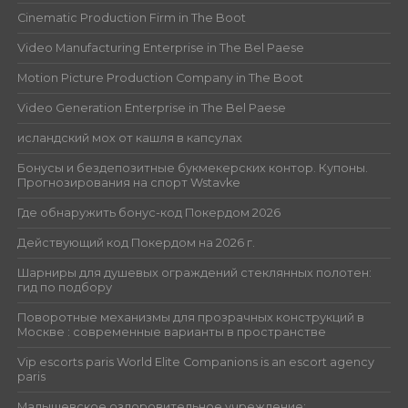
Cinematic Production Firm in The Boot
Video Manufacturing Enterprise in The Bel Paese
Motion Picture Production Company in The Boot
Video Generation Enterprise in The Bel Paese
исландский мох от кашля в капсулах
Бонусы и бездепозитные букмекерских контор. Купоны.
Прогнозирования на спорт Wstavke
Где обнаружить бонус-код Покердом 2026
Действующий код Покердом на 2026 г.
Шарниры для душевых ограждений стеклянных полотен:
гид по подбору
Поворотные механизмы для прозрачных конструкций в
Москве : современные варианты в пространстве
Vip escorts paris World Elite Companions is an escort agency
paris
Малышевское оздоровительное учреждение: