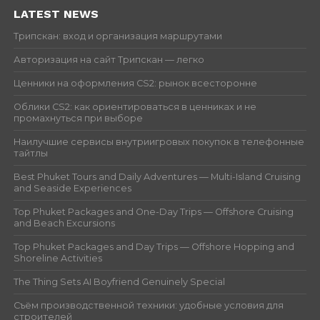
LATEST NEWS
Трипскан: вход и организация маршрутами
Авторизация на сайт Трипскан — легко
Ценники на оформления CS2: рынок всесторонне
Облики CS2: как ориентироваться в ценниках и не
промахнуться при выборе
Наилучшие сервисы внутриигровых покупок в телефонные
тайтлы
Best Phuket Tours and Daily Adventures — Multi-Island Cruising
and Seaside Experiences
Top Phuket Packages and One-Day Trips — Offshore Cruising
and Beach Excursions
Top Phuket Packages and Day Trips — Offshore Hopping and
Shoreline Activities
The Thing Sets AI Boyfriend Genuinely Special
Съём производственной техники: удобные условия для
строителей