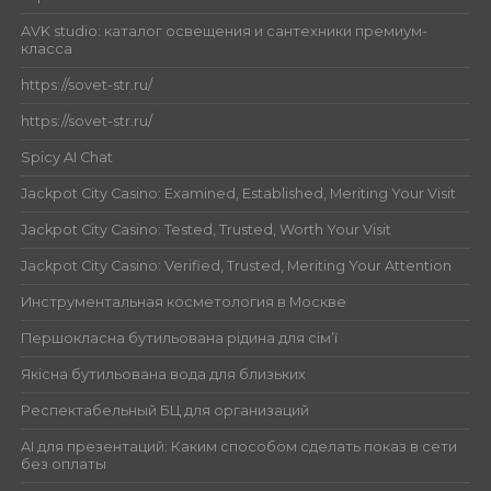
AVK studio: каталог освещения и сантехники премиум-
класса
https://sovet-str.ru/
https://sovet-str.ru/
Spicy AI Chat
Jackpot City Casino: Examined, Established, Meriting Your Visit
Jackpot City Casino: Tested, Trusted, Worth Your Visit
Jackpot City Casino: Verified, Trusted, Meriting Your Attention
Инструментальная косметология в Москве
Першокласна бутильована рідина для сім’ї
Якісна бутильована вода для близьких
Респектабельный БЦ для организаций
AI для презентаций: Каким способом сделать показ в сети
без оплаты