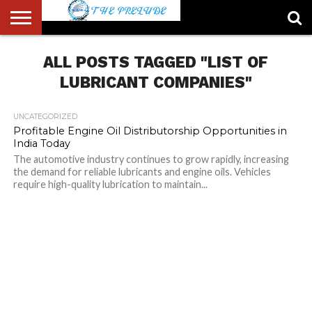
ABOUT
US
ALL POSTS TAGGED "LIST OF
ACCOUNT
AUTHORS
FULL-
HOME
LATEST
LOGIN
LOGOUT
MEMBERS
PASSWORD
REGISTER
SAMPLE
TYPOGRAPHY
USER
LIST
WIDTH
NEWS
RESET
PAGE
PAGE
LUBRICANT COMPANIES"
UNCATEGORIZED
Profitable Engine Oil Distributorship Opportunities in
India Today
The automotive industry continues to grow rapidly, increasing
the demand for reliable lubricants and engine oils. Vehicles
require high-quality lubrication to maintain...