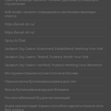
строителей
AVK studio: каталог освещения и сантехники премиум-
класса
https://sovet-str.ru/
https://sovet-str.ru/
Spicy AI Chat
Jackpot City Casino: Examined, Established, Meriting Your Visit
Jackpot City Casino: Tested, Trusted, Worth Your Visit
Jackpot City Casino: Verified, Trusted, Meriting Your Attention
Инструментальная косметология в Москве
Першокласна бутильована рідина для сім’ї
Якісна бутильована вода для близьких
Респектабельный БЦ для организаций
AI для презентаций: Каким способом сделать показ в сети
без оплаты