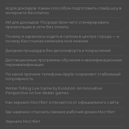
AI для докладов: Каким способом подготовить слайд-шоу в
интернете бесплатно
ИИ для докладов: Посредством чего сгенерировать
презентацию в сети без оплаты
Почему я зареклась ходить в салоны в центре города — и
почему Бесстыжая изменила моё мнение
Диодная процедура без дискомфорта и покраснений
Дистанционные программы обучения и квалификационная
переквалификация
По какой причине телефоны Apple сохраняют стабильный
популярность
Winter fishing Live Game by Evolution: An Innovative
Perspective on live dealer games
Как зеркало Мостбет отличается от официального сайта
Где надёжно отыскать свежее рабочий домен Мостбет
Зеркало Мостбет