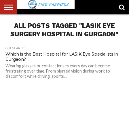
ABOUT
US
ALL POSTS TAGGED "LASIK EYE
ACCOUNT
AUTHORS
FULL-
HOME
LATEST
LOGIN
LOGOUT
MEMBERS
PASSWORD
REGISTER
SAMPLE
TYPOGRAPHY
USER
LIST
WIDTH
NEWS
RESET
PAGE
PAGE
SURGERY HOSPITAL IN GURGAON"
GUEST ARTICLE
Which is the Best Hospital for LASIK Eye Specialists in
Gurgaon?
Wearing glasses or contact lenses every day can become
frustrating over time. From blurred vision during work to
discomfort while driving, sports,...