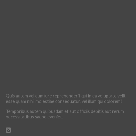
Quis autem vel eum iure reprehenderit qui in ea voluptate velit
esse quam nihil molestiae consequatur, vel illum qui dolorem?
Temporibus autem quibusdam et aut officiis debitis aut rerum
necessitatibus saepe eveniet.