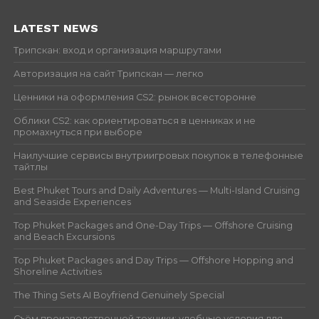
LATEST NEWS
Трипскан: вход и организация маршрутами
Авторизация на сайт Трипскан — легко
Ценники на оформления CS2: рынок всесторонне
Облики CS2: как ориентироваться в ценниках и не
промахнуться при выборе
Наилучшие сервисы внутриигровых покупок в телефонные
тайтлы
Best Phuket Tours and Daily Adventures — Multi-Island Cruising
and Seaside Experiences
Top Phuket Packages and One-Day Trips — Offshore Cruising
and Beach Excursions
Top Phuket Packages and Day Trips — Offshore Hopping and
Shoreline Activities
The Thing Sets AI Boyfriend Genuinely Special
Съём производственной техники: удобные условия для