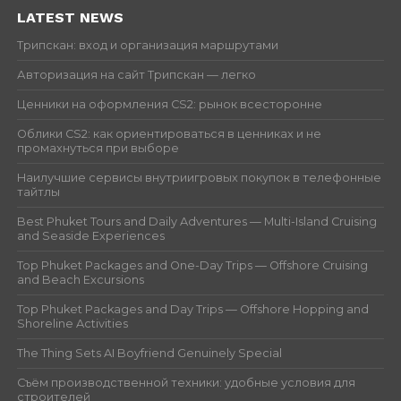
LATEST NEWS
Трипскан: вход и организация маршрутами
Авторизация на сайт Трипскан — легко
Ценники на оформления CS2: рынок всесторонне
Облики CS2: как ориентироваться в ценниках и не
промахнуться при выборе
Наилучшие сервисы внутриигровых покупок в телефонные
тайтлы
Best Phuket Tours and Daily Adventures — Multi-Island Cruising
and Seaside Experiences
Top Phuket Packages and One-Day Trips — Offshore Cruising
and Beach Excursions
Top Phuket Packages and Day Trips — Offshore Hopping and
Shoreline Activities
The Thing Sets AI Boyfriend Genuinely Special
Съём производственной техники: удобные условия для
строителей