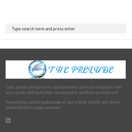
Quis autem vel eum iure reprehenderit qui in ea voluptate velit
esse quam nihil molestiae consequatur, vel illum qui dolorem?
Temporibus autem quibusdam et aut officiis debitis aut rerum
necessitatibus saepe eveniet.