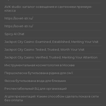
AVK studio: каталог освещения и сантехники премиум-
класса
https://sovet-str.ru/
https://sovet-str.ru/
Spicy AI Chat
Jackpot City Casino: Examined, Established, Meriting Your Visit
Jackpot City Casino: Tested, Trusted, Worth Your Visit
Jackpot City Casino: Verified, Trusted, Meriting Your Attention
Инструментальная косметология в Москве
Першокласна бутильована рідина для сім’ї
Якісна бутильована вода для близьких
Респектабельный БЦ для организаций
AI для презентаций: Каким способом сделать показ в сети
без оплаты