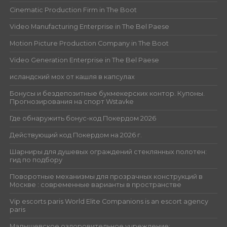
Cinematic Production Firm in The Boot
Video Manufacturing Enterprise in The Bel Paese
Motion Picture Production Company in The Boot
Video Generation Enterprise in The Bel Paese
исландский мох от кашля в капсулах
Бонусы и бездепозитные букмекерских контор. Купоны.
Прогнозирования на спорт Wstavke
Где обнаружить бонус-код Покердом 2026
Действующий код Покердом на 2026 г.
Шарниры для душевых ограждений стеклянных полотен:
гид по подбору
Поворотные механизмы для прозрачных конструкций в
Москве : современные варианты в пространстве
Vip escorts paris World Elite Companions is an escort agency
paris
Малышевское оздоровительное учреждение: