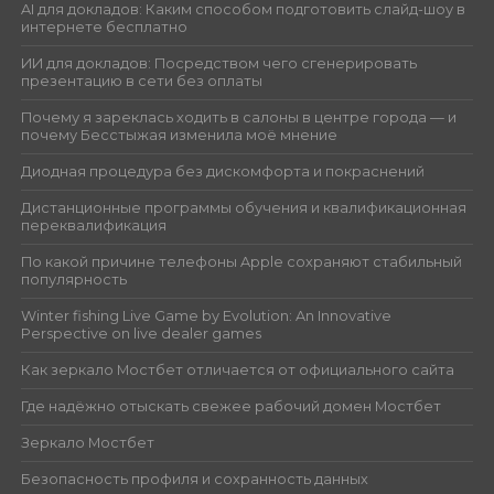
AI для докладов: Каким способом подготовить слайд-шоу в
интернете бесплатно
ИИ для докладов: Посредством чего сгенерировать
презентацию в сети без оплаты
Почему я зареклась ходить в салоны в центре города — и
почему Бесстыжая изменила моё мнение
Диодная процедура без дискомфорта и покраснений
Дистанционные программы обучения и квалификационная
переквалификация
По какой причине телефоны Apple сохраняют стабильный
популярность
Winter fishing Live Game by Evolution: An Innovative
Perspective on live dealer games
Как зеркало Мостбет отличается от официального сайта
Где надёжно отыскать свежее рабочий домен Мостбет
Зеркало Мостбет
Безопасность профиля и сохранность данных