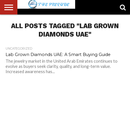
ABOUT
ALL POSTS TAGGED "LAB GROWN
US
ACCOUNT
AUTHORS
FULL-
HOME
LATEST
LOGIN
LOGOUT
MEMBERS
PASSWORD
REGISTER
SAMPLE
TYPOGRAPHY
USER
LIST
WIDTH
NEWS
RESET
PAGE
PAGE
DIAMONDS UAE"
UNCATEGORIZED
Lab Grown Diamonds UAE: A Smart Buying Guide
The jewelry market in the United Arab Emirates continues to
evolve as buyers seek clarity, quality, and long-term value.
Increased awareness has...