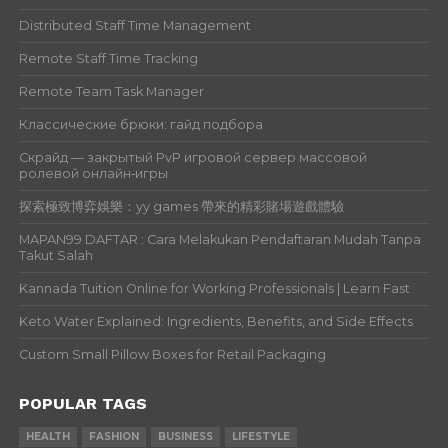
Distributed Staff Time Management
Remote Staff Time Tracking
Remote Team Task Manager
Классические брюки: гайд подбора
Скрайд — закрытый PvP игровой сервер массовой
ролевой онлайн‑игры
探索極致博弈娛樂：yy games 帶來的精彩賭場遊戲體驗
MAPAN99 DAFTAR : Cara Melakukan Pendaftaran Mudah Tanpa
Takut Salah
Kannada Tuition Online for Working Professionals | Learn Fast
Keto Water Explained: Ingredients, Benefits, and Side Effects
Custom Small Pillow Boxes for Retail Packaging
POPULAR TAGS
HEALTH
FASHION
BUSINESS
LIFESTYLE