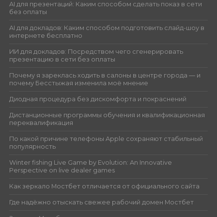
AI для презентаций: Каким способом сделать показ в сети
без оплаты
AI для докладов: Каким способом подготовить слайд-шоу в
интернете бесплатно
ИИ для докладов: Посредством чего сгенерировать
презентацию в сети без оплаты
Почему я зареклась ходить в салоны в центре города — и
почему Бесстыжая изменила моё мнение
Диодная процедура без дискомфорта и покраснений
Дистанционные программы обучения и квалификационная
переквалификация
По какой причине телефоны Apple сохраняют стабильный
популярность
Winter fishing Live Game by Evolution: An Innovative
Perspective on live dealer games
Как зеркало Мостбет отличается от официального сайта
Где надёжно отыскать свежее рабочий домен Мостбет