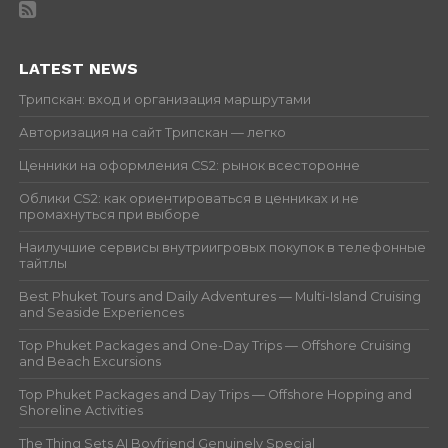
LATEST NEWS
Трипскан: вход и организация маршрутами
Авторизация на сайт Трипскан — легко
Ценники на оформления CS2: рынок всесторонне
Облики CS2: как ориентироваться в ценниках и не
промахнуться при выборе
Наилучшие сервисы внутриигровых покупок в телефонные
тайтлы
Best Phuket Tours and Daily Adventures — Multi-Island Cruising
and Seaside Experiences
Top Phuket Packages and One-Day Trips — Offshore Cruising
and Beach Excursions
Top Phuket Packages and Day Trips — Offshore Hopping and
Shoreline Activities
The Thing Sets AI Boyfriend Genuinely Special