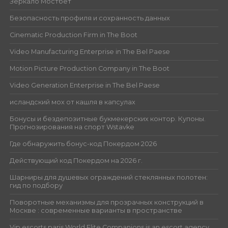
Зеркало Мостбет
Безопасность профиля и сохранность данных
Cinematic Production Firm in The Boot
Video Manufacturing Enterprise in The Bel Paese
Motion Picture Production Company in The Boot
Video Generation Enterprise in The Bel Paese
исландский мох от кашля в капсулах
Бонусы и бездепозитные букмекерских контор. Купоны.
Прогнозирования на спорт Wstavke
Где обнаружить бонус-код Покердом 2026
Действующий код Покердом на 2026 г.
Шарниры для душевых ограждений стеклянных полотен:
гид по подбору
Поворотные механизмы для прозрачных конструкций в
Москве : современные варианты в пространстве
Vip escorts paris World Elite Companions is an escort agency