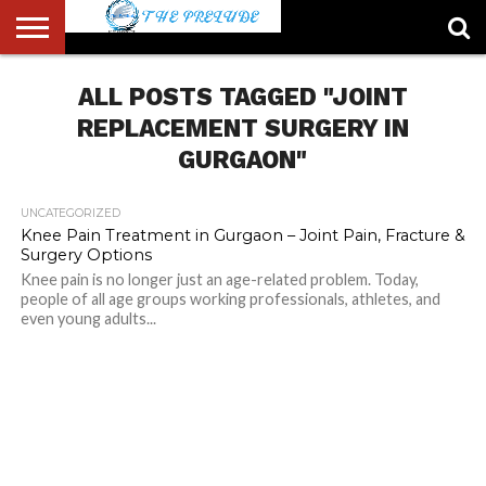
ABOUT
US
ALL POSTS TAGGED "JOINT
ACCOUNT
AUTHORS
FULL-
HOME
LATEST
LOGIN
LOGOUT
MEMBERS
PASSWORD
REGISTER
SAMPLE
TYPOGRAPHY
USER
LIST
WIDTH
NEWS
RESET
PAGE
PAGE
REPLACEMENT SURGERY IN
GURGAON"
UNCATEGORIZED
Knee Pain Treatment in Gurgaon – Joint Pain, Fracture &
Surgery Options
Knee pain is no longer just an age-related problem. Today,
people of all age groups working professionals, athletes, and
even young adults...