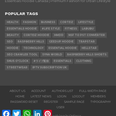
Essentials Hoodie Canada | Premium Fashion for Urban Lifestyle
POPULAR TAGS
HEALTH
FASHION
BUSINESS
CORTEIZ
LIFESTYLE
ESSENTIALS HOODIE
#LIFE STYLE
FITNESS
LABUBU
BEAUTY
CORTEIZ HOODIE
HMDD
NSF TO PST CONVERTER
SEO
RASPBERRY HILLS
GEEDUP HOODIE
TRAPSTAR
HOODIE
TECHNOLOGY
ESSENTIAL HOODIE
HELLSTAR
SEO CRAWLER TOOL
SYNA WORLD
RASPBERRY HILLS SHORTS
SNUS O'CLOCK
#ライブ配信
ESSENTIALS
CLOTHING
STREETWEAR
IPTV SUBSCRIPTION UK
ABOUT US
ACCOUNT
AUTHORS LIST
FULL-WIDTH PAGE
HOME
LATEST NEWS
LOGIN
LOGOUT
MEMBERS
PASSWORD RESET
REGISTER
SAMPLE PAGE
TYPOGRAPHY
USER
Facebook
Twitter
WhatsApp
LinkedIn
Pinterest
© 2020. All Rights Reserved. Design with love by OnFocus