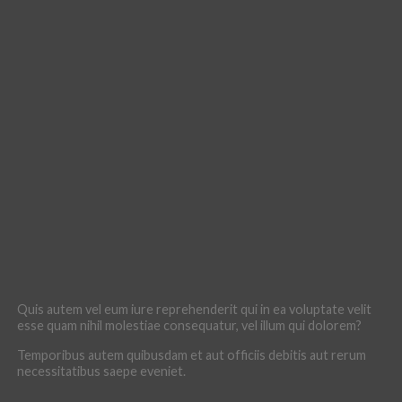
Quis autem vel eum iure reprehenderit qui in ea voluptate velit
esse quam nihil molestiae consequatur, vel illum qui dolorem?
Temporibus autem quibusdam et aut officiis debitis aut rerum
necessitatibus saepe eveniet.