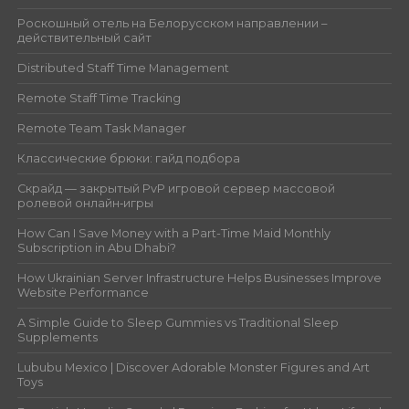
Роскошный отель на Белорусском направлении –
действительный сайт
Distributed Staff Time Management
Remote Staff Time Tracking
Remote Team Task Manager
Классические брюки: гайд подбора
Скрайд — закрытый PvP игровой сервер массовой
ролевой онлайн‑игры
How Can I Save Money with a Part-Time Maid Monthly
Subscription in Abu Dhabi?
How Ukrainian Server Infrastructure Helps Businesses Improve
Website Performance
A Simple Guide to Sleep Gummies vs Traditional Sleep
Supplements
Lububu Mexico | Discover Adorable Monster Figures and Art
Toys