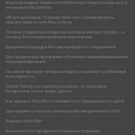
AI для докладов: Каким способом подготовить слайд-шоу в
интернете бесплатно
ИИ для докладов: Посредством чего сгенерировать
презентацию в сети без оплаты
Почему я зареклась ходить в салоны в центре города — и
почему Бесстыжая изменила моё мнение
Диодная процедура без дискомфорта и покраснений
Дистанционные программы обучения и квалификационная
переквалификация
По какой причине телефоны Apple сохраняют стабильный
популярность
Winter fishing Live Game by Evolution: An Innovative
Perspective on live dealer games
Как зеркало Мостбет отличается от официального сайта
Где надёжно отыскать свежее рабочий домен Мостбет
Зеркало Мостбет
Безопасность профиля и сохранность данных