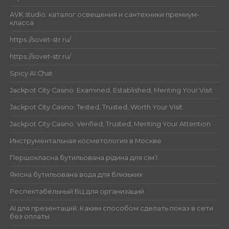
AVK studio: каталог освещения и сантехники премиум-
класса
https://sovet-str.ru/
https://sovet-str.ru/
Spicy AI Chat
Jackpot City Casino: Examined, Established, Meriting Your Visit
Jackpot City Casino: Tested, Trusted, Worth Your Visit
Jackpot City Casino: Verified, Trusted, Meriting Your Attention
Инструментальная косметология в Москве
Першокласна бутильована рідина для сім’ї
Якісна бутильована вода для близьких
Респектабельный БЦ для организаций
AI для презентаций: Каким способом сделать показ в сети
без оплаты