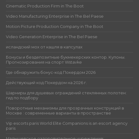
Cinematic Production Firm in The Boot
Video Manufacturing Enterprise in The Bel Paese
Motion Picture Production Company in The Boot
Video Generation Enterprise in The Bel Paese
исландский мох от кашля в капсулах
Бонусы и бездепозитные букмекерских контор. Купоны.
Прогнозирования на спорт Wstavke
Где обнаружить бонус-код Покердом 2026
Действующий код Покердом на 2026 г.
Шарниры для душевых ограждений стеклянных полотен:
гид по подбору
Поворотные механизмы для прозрачных конструкций в
Москве : современные варианты в пространстве
Vip escorts paris World Elite Companions is an escort agency
paris
Малышевское оздоровительное учреждение: