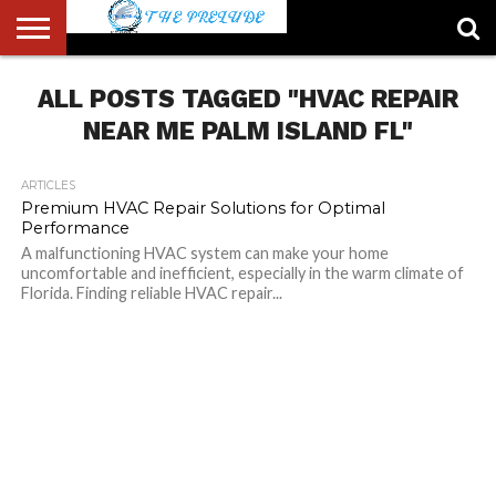
ABOUT
ALL POSTS TAGGED "HVAC REPAIR
US
ACCOUNT
AUTHORS
FULL-
HOME
LATEST
LOGIN
LOGOUT
MEMBERS
PASSWORD
REGISTER
SAMPLE
TYPOGRAPHY
USER
LIST
WIDTH
NEWS
RESET
PAGE
PAGE
NEAR ME PALM ISLAND FL"
ARTICLES
Premium HVAC Repair Solutions for Optimal
Performance
A malfunctioning HVAC system can make your home
uncomfortable and inefficient, especially in the warm climate of
Florida. Finding reliable HVAC repair...