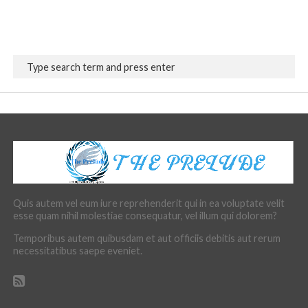
Quis autem vel eum iure reprehenderit qui in ea voluptate velit
esse quam nihil molestiae consequatur, vel illum qui dolorem?
Temporibus autem quibusdam et aut officiis debitis aut rerum
necessitatibus saepe eveniet.