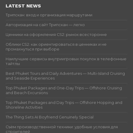
LATEST NEWS
Трипскан: вход и организация маршрутами
Авторизация на сайт Трипскан — легко
Ценники на оформления CS2: рынок всесторонне
Облики CS2: как ориентироваться в ценниках и не
промахнуться при выборе
Наилучшие сервисы внутриигровых покупок в телефонные
тайтлы
Best Phuket Tours and Daily Adventures — Multi-Island Cruising
and Seaside Experiences
Top Phuket Packages and One-Day Trips — Offshore Cruising
and Beach Excursions
Top Phuket Packages and Day Trips — Offshore Hopping and
Shoreline Activities
The Thing Sets AI Boyfriend Genuinely Special
Съём производственной техники: удобные условия для
строителей