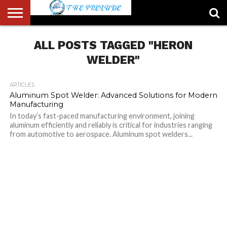
ABOUT
US
ALL POSTS TAGGED "HERON
ACCOUNT
AUTHORS
FULL-
HOME
LATEST
LOGIN
LOGOUT
MEMBERS
PASSWORD
REGISTER
SAMPLE
TYPOGRAPHY
USER
LIST
WIDTH
NEWS
RESET
PAGE
PAGE
WELDER"
ARTICLES
Aluminum Spot Welder: Advanced Solutions for Modern
Manufacturing
In today’s fast-paced manufacturing environment, joining
aluminum efficiently and reliably is critical for industries ranging
from automotive to aerospace. Aluminum spot welders...