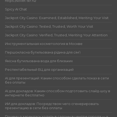
https://sovet-str.ru/
Spicy AI Chat
Jackpot City Casino: Examined, Established, Meriting Your Visit
Jackpot City Casino: Tested, Trusted, Worth Your Visit
Jackpot City Casino: Verified, Trusted, Meriting Your Attention
Инструментальная косметология в Москве
Першокласна бутильована рідина для сім’ї
Якісна бутильована вода для близьких
Респектабельный БЦ для организаций
AI для презентаций: Каким способом сделать показ в сети
без оплаты
AI для докладов: Каким способом подготовить слайд-шоу в
интернете бесплатно
ИИ для докладов: Посредством чего сгенерировать
презентацию в сети без оплаты
Почему я зареклась ходить в салоны в центре города — и