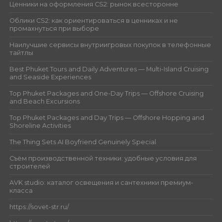
Ценники на оформления CS2: рынок всесторонне
Облики CS2: как ориентироваться в ценниках и не
промахнуться при выборе
Наилучшие сервисы внутриигровых покупок в телефонные
тайтлы
Best Phuket Tours and Daily Adventures — Multi-Island Cruising
and Seaside Experiences
Top Phuket Packages and One-Day Trips — Offshore Cruising
and Beach Excursions
Top Phuket Packages and Day Trips — Offshore Hopping and
Shoreline Activities
The Thing Sets AI Boyfriend Genuinely Special
Съём производственной техники: удобные условия для
строителей
AVK studio: каталог освещения и сантехники премиум-
класса
https://sovet-str.ru/