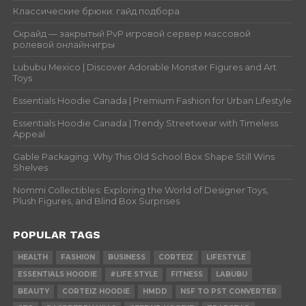
Классические брюки: гайд подбора
Скрайд — закрытый PvP игровой сервер массовой
ролевой онлайн‑игры
Lububu Mexico | Discover Adorable Monster Figures and Art
Toys
Essentials Hoodie Canada | Premium Fashion for Urban Lifestyle
Essentials Hoodie Canada | Trendy Streetwear with Timeless
Appeal
Gable Packaging: Why This Old School Box Shape Still Wins
Shelves
Nommi Collectibles: Exploring the World of Designer Toys,
Plush Figures, and Blind Box Surprises
POPULAR TAGS
HEALTH
FASHION
BUSINESS
CORTEIZ
LIFESTYLE
ESSENTIALS HOODIE
#LIFE STYLE
FITNESS
LABUBU
BEAUTY
CORTEIZ HOODIE
HMDD
NSF TO PST CONVERTER