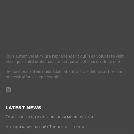
Quis autem vel eum iure reprehenderit qui in ea voluptate velit
esse quam nihil molestiae consequatur, vel illum qui dolorem?
Temporibus autem quibusdam et aut officiis debitis aut rerum
necessitatibus saepe eveniet.
LATEST NEWS
Трипскан: вход и организация маршрутами
Авторизация на сайт Трипскан — легко