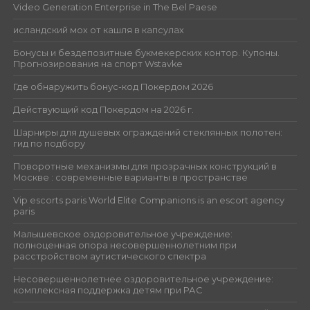
Video Generation Enterprise in The Bel Paese
исландский мох от кашля в капсулах
Бонусы и бездепозитные букмекерских контор. Купоны.
Прогнозирования на спорт Wstavke
Где обнаружить бонус-код Покердом 2026
Действующий код Покердом на 2026 г.
Шарниры для душевых ограждений стеклянных полотен:
гид по подбору
Поворотные механизмы для прозрачных конструкций в
Москве : современные варианты в пространстве
Vip escorts paris World Elite Companions is an escort agency
paris
Малышевское оздоровительное учреждение:
полноценная опора несовершеннолетним при
расстройством аутистического спектра
Несовершеннолетнее оздоровительное учреждение:
комплексная поддержка детям при РАС