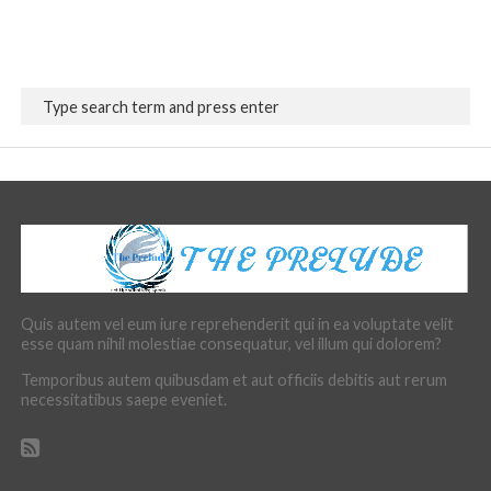
Quis autem vel eum iure reprehenderit qui in ea voluptate velit
esse quam nihil molestiae consequatur, vel illum qui dolorem?
Temporibus autem quibusdam et aut officiis debitis aut rerum
necessitatibus saepe eveniet.