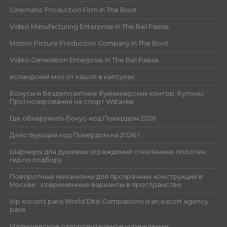
Cinematic Production Firm in The Boot
Video Manufacturing Enterprise in The Bel Paese
Motion Picture Production Company in The Boot
Video Generation Enterprise in The Bel Paese
исландский мох от кашля в капсулах
Бонусы и бездепозитные букмекерских контор. Купоны.
Прогнозирования на спорт Wstavke
Где обнаружить бонус-код Покердом 2026
Действующий код Покердом на 2026 г.
Шарниры для душевых ограждений стеклянных полотен:
гид по подбору
Поворотные механизмы для прозрачных конструкций в
Москве : современные варианты в пространстве
Vip escorts paris World Elite Companions is an escort agency
paris
Малышевское оздоровительное учреждение: