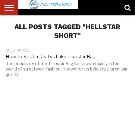
ABOUT
US
ALL POSTS TAGGED "HELLSTAR
ACCOUNT
AUTHORS
FULL-
HOME
LATEST
LOGIN
LOGOUT
MEMBERS
PASSWORD
REGISTER
SAMPLE
TYPOGRAPHY
USER
LIST
WIDTH
NEWS
RESET
PAGE
PAGE
SHORT"
GUEST ARTICLE
How to Spot a Real vs Fake Trapstar Bag
The popularity of the Trapstar Bag has grown rapidly in the
world of streetwear fashion. Known for its bold style, premium
quality