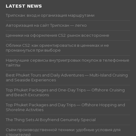
LATEST NEWS
Трипскан: вход и организация маршрутами
Авторизация на сайт Трипскан — легко
Ценники на оформления CS2: рынок всесторонне
Облики CS2: как ориентироваться в ценниках и не
промахнуться при выборе
Наилучшие сервисы внутриигровых покупок в телефонные
тайтлы
Best Phuket Tours and Daily Adventures — Multi-Island Cruising
and Seaside Experiences
Top Phuket Packages and One-Day Trips — Offshore Cruising
and Beach Excursions
Top Phuket Packages and Day Trips — Offshore Hopping and
Shoreline Activities
The Thing Sets AI Boyfriend Genuinely Special
Съём производственной техники: удобные условия для
строителей