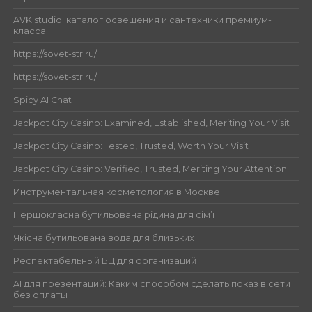
AVK studio: каталог освещения и сантехники премиум-
класса
https://sovet-str.ru/
https://sovet-str.ru/
Spicy AI Chat
Jackpot City Casino: Examined, Established, Meriting Your Visit
Jackpot City Casino: Tested, Trusted, Worth Your Visit
Jackpot City Casino: Verified, Trusted, Meriting Your Attention
Инструментальная косметология в Москве
Першокласна бутильована рідина для сім’ї
Якісна бутильована вода для близьких
Респектабельный БЦ для организаций
AI для презентаций: Каким способом сделать показ в сети
без оплаты