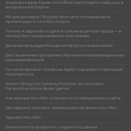
AI для докладов: Каким способом подготовить слайд-шоу в
интернете бесплатно
ИИ для докладов: Посредством чего сгенерировать
презентацию в сети без оплаты
Почему я зареклась ходить в салоны в центре города — и
почему Бесстыжая изменила моё мнение
Диодная процедура без дискомфорта и покраснений
Дистанционные программы обучения и квалификационная
переквалификация
По какой причине телефоны Apple сохраняют стабильный
популярность
Winter fishing Live Game by Evolution: An Innovative
Perspective on live dealer games
Как зеркало Мостбет отличается от официального сайта
Где надёжно отыскать свежее рабочий домен Мостбет
Зеркало Мостбет
Безопасность профиля и сохранность данных