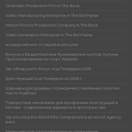
Cinematic Production Firm in The Boot
Video Manufacturing Enterprise in The Bel Paese
Motion Picture Production Company in The Boot
Video Generation Enterprise in The Bel Paese
исландский мох от кашля в капсулах
Бонусы и бездепозитные букмекерских контор. Купоны.
Прогнозирования на спорт Wstavke
Где обнаружить бонус-код Покердом 2026
Действующий код Покердом на 2026 г.
Шарниры для душевых ограждений стеклянных полотен:
гид по подбору
Поворотные механизмы для прозрачных конструкций в
Москве : современные варианты в пространстве
Vip escorts paris World Elite Companions is an escort agency
paris
Малышевское оздоровительное учреждение: