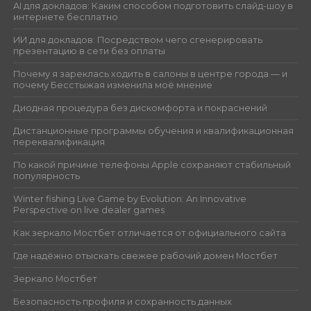
AI для докладов: Каким способом подготовить слайд-шоу в
интернете бесплатно
ИИ для докладов: Посредством чего сгенерировать
презентацию в сети без оплаты
Почему я зареклась ходить в салоны в центре города — и
почему Бесстыжая изменила моё мнение
Диодная процедура без дискомфорта и покраснений
Дистанционные программы обучения и квалификационная
переквалификация
По какой причине телефоны Apple сохраняют стабильный
популярность
Winter fishing Live Game by Evolution: An Innovative
Perspective on live dealer games
Как зеркало Мостбет отличается от официального сайта
Где надёжно отыскать свежее рабочий домен Мостбет
Зеркало Мостбет
Безопасность профиля и сохранность данных