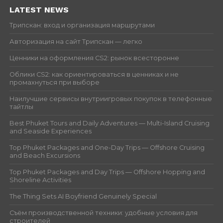
LATEST NEWS
Трипскан: вход и организация маршрутами
Авторизация на сайт Трипскан — легко
Ценники на оформления CS2: рынок всесторонне
Облики CS2: как ориентироваться в ценниках и не
промахнуться при выборе
Наилучшие сервисы внутриигровых покупок в телефонные
тайтлы
Best Phuket Tours and Daily Adventures — Multi-Island Cruising
and Seaside Experiences
Top Phuket Packages and One-Day Trips — Offshore Cruising
and Beach Excursions
Top Phuket Packages and Day Trips — Offshore Hopping and
Shoreline Activities
The Thing Sets AI Boyfriend Genuinely Special
Съём производственной техники: удобные условия для
строителей