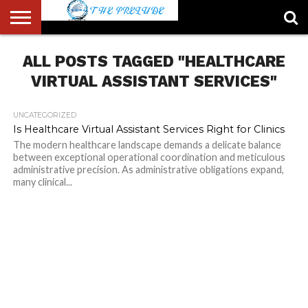
ABOUT
ALL POSTS TAGGED "HEALTHCARE
US
ACCOUNT
AUTHORS
FULL-
HOME
LATEST
LOGIN
LOGOUT
MEMBERS
PASSWORD
REGISTER
SAMPLE
TYPOGRAPHY
USER
LIST
WIDTH
NEWS
RESET
PAGE
PAGE
VIRTUAL ASSISTANT SERVICES"
UNCATEGORIZED
Is Healthcare Virtual Assistant Services Right for Clinics
The modern healthcare landscape demands a delicate balance
between exceptional operational coordination and meticulous
administrative precision. As administrative obligations expand,
many clinical...