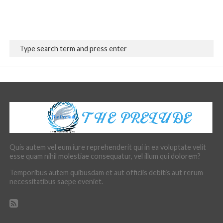
Quis autem vel eum iure reprehenderit qui in ea voluptate velit
esse quam nihil molestiae consequatur, vel illum qui dolorem?
Temporibus autem quibusdam et aut officiis debitis aut rerum
necessitatibus saepe eveniet.