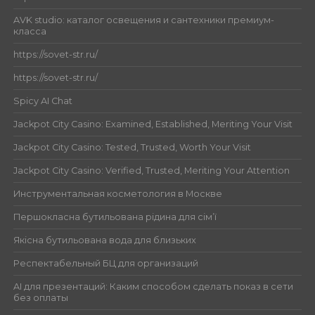
AVK studio: каталог освещения и сантехники премиум-
класса
https://sovet-str.ru/
https://sovet-str.ru/
Spicy AI Chat
Jackpot City Casino: Examined, Established, Meriting Your Visit
Jackpot City Casino: Tested, Trusted, Worth Your Visit
Jackpot City Casino: Verified, Trusted, Meriting Your Attention
Инструментальная косметология в Москве
Першокласна бутильована рідина для сім’ї
Якісна бутильована вода для близьких
Респектабельный БЦ для организаций
AI для презентаций: Каким способом сделать показ в сети
без оплаты