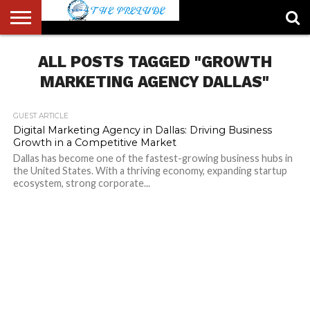
ABOUT
US
ALL POSTS TAGGED "GROWTH
ACCOUNT
AUTHORS
FULL-
HOME
LATEST
LOGIN
LOGOUT
MEMBERS
PASSWORD
REGISTER
SAMPLE
TYPOGRAPHY
USER
LIST
WIDTH
NEWS
RESET
PAGE
PAGE
MARKETING AGENCY DALLAS"
GUEST ARTICLE
Digital Marketing Agency in Dallas: Driving Business
Growth in a Competitive Market
Dallas has become one of the fastest-growing business hubs in
the United States. With a thriving economy, expanding startup
ecosystem, strong corporate...