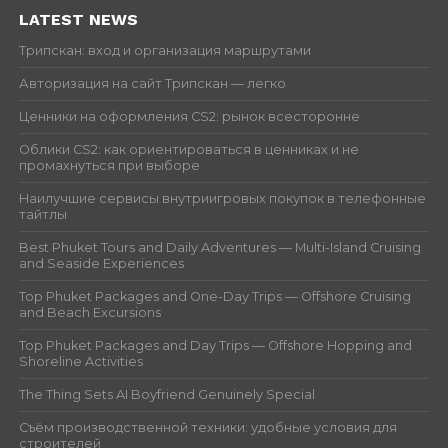
LATEST NEWS
Трипскан: вход и организация маршрутами
Авторизация на сайт Трипскан — легко
Ценники на оформления CS2: рынок всесторонне
Облики CS2: как ориентироваться в ценниках и не
промахнуться при выборе
Наилучшие сервисы внутриигровых покупок в телефонные
тайтлы
Best Phuket Tours and Daily Adventures — Multi-Island Cruising
and Seaside Experiences
Top Phuket Packages and One-Day Trips — Offshore Cruising
and Beach Excursions
Top Phuket Packages and Day Trips — Offshore Hopping and
Shoreline Activities
The Thing Sets AI Boyfriend Genuinely Special
Съём производственной техники: удобные условия для
строителей