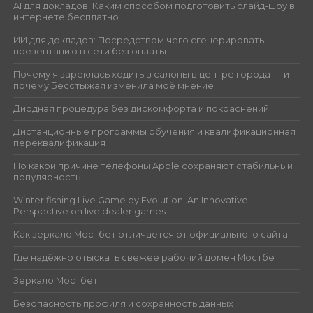
AI для докладов: Каким способом подготовить слайд-шоу в
интернете бесплатно
ИИ для докладов: Посредством чего сгенерировать
презентацию в сети без оплаты
Почему я зареклась ходить в салоны в центре города — и
почему Бесстыжая изменила моё мнение
Диодная процедура без дискомфорта и покраснений
Дистанционные программы обучения и квалификационная
переквалификация
По какой причине телефоны Apple сохраняют стабильный
популярность
Winter fishing Live Game by Evolution: An Innovative
Perspective on live dealer games
Как зеркало Мостбет отличается от официального сайта
Где надёжно отыскать свежее рабочий домен Мостбет
Зеркало Мостбет
Безопасность профиля и сохранность данных