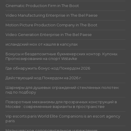
Cinematic Production Firm in The Boot
Video Manufacturing Enterprise in The Bel Paese
Motion Picture Production Company in The Boot
Video Generation Enterprise in The Bel Paese
исландский мох от кашля в капсулах
Бонусы и бездепозитные букмекерских контор. Купоны.
Прогнозирования на спорт Wstavke
Где обнаружить бонус-код Покердом 2026
Действующий код Покердом на 2026 г.
Шарниры для душевых ограждений стеклянных полотен:
гид по подбору
Поворотные механизмы для прозрачных конструкций в
Москве : современные варианты в пространстве
Vip escorts paris World Elite Companions is an escort agency
paris
Малышевское оздоровительное учреждение: