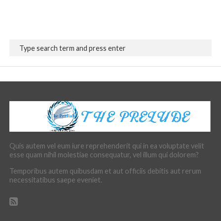
Quis autem vel eum iure reprehenderit qui in ea voluptate velit
esse quam nihil molestiae consequatur, vel illum qui dolorem?
Temporibus autem quibusdam et aut officiis debitis aut rerum
necessitatibus saepe eveniet.