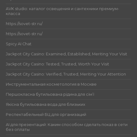
AVK studio: каталог освещения и сантехники премиум-
класса
https://sovet-str.ru/
https://sovet-str.ru/
Spicy AI Chat
Jackpot City Casino: Examined, Established, Meriting Your Visit
Jackpot City Casino: Tested, Trusted, Worth Your Visit
Jackpot City Casino: Verified, Trusted, Meriting Your Attention
Инструментальная косметология в Москве
Першокласна бутильована рідина для сім’ї
Якісна бутильована вода для близьких
Респектабельный БЦ для организаций
AI для презентаций: Каким способом сделать показ в сети
без оплаты