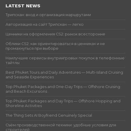
LATEST NEWS
Трипскан: вход и организация маршрутами
Авторизация на сайт Трипскан — легко
Ценники на оформления CS2: рынок всесторонне
Облики CS2: как ориентироваться в ценниках и не
промахнуться при выборе
Наилучшие сервисы внутриигровых покупок в телефонные
тайтлы
Best Phuket Tours and Daily Adventures — Multi-Island Cruising
and Seaside Experiences
Top Phuket Packages and One-Day Trips — Offshore Cruising
and Beach Excursions
Top Phuket Packages and Day Trips — Offshore Hopping and
Shoreline Activities
The Thing Sets AI Boyfriend Genuinely Special
Съём производственной техники: удобные условия для
строителей