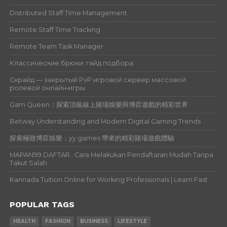
Distributed Staff Time Management
Remote Staff Time Tracking
Remote Team Task Manager
Классические брюки: гайд подбора
Скрайд — закрытый PvP игровой сервер массовой
ролевой онлайн‑игры
Gam Queen：探索頂級線上賭場娛樂與博弈遊戲的精彩世界
Betway Understanding and Modern Digital Gaming Trends
探索極致博弈娛樂：yy games 帶來的精彩賭場遊戲體驗
MAPAN99 DAFTAR : Cara Melakukan Pendaftaran Mudah Tanpa
Takut Salah
Kannada Tuition Online for Working Professionals | Learn Fast
POPULAR TAGS
HEALTH
FASHION
BUSINESS
LIFESTYLE