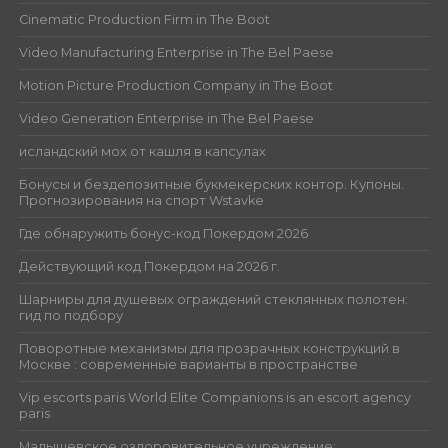
Cinematic Production Firm in The Boot
Video Manufacturing Enterprise in The Bel Paese
Motion Picture Production Company in The Boot
Video Generation Enterprise in The Bel Paese
исландский мох от кашля в капсулах
Бонусы и бездепозитные букмекерских контор. Купоны.
Прогнозирования на спорт Wstavke
Где обнаружить бонус-код Покердом 2026
Действующий код Покердом на 2026 г.
Шарниры для душевых ограждений стеклянных полотен:
гид по подбору
Поворотные механизмы для прозрачных конструкций в
Москве : современные варианты в пространстве
Vip escorts paris World Elite Companions is an escort agency
paris
Малышевское оздоровительное учреждение: