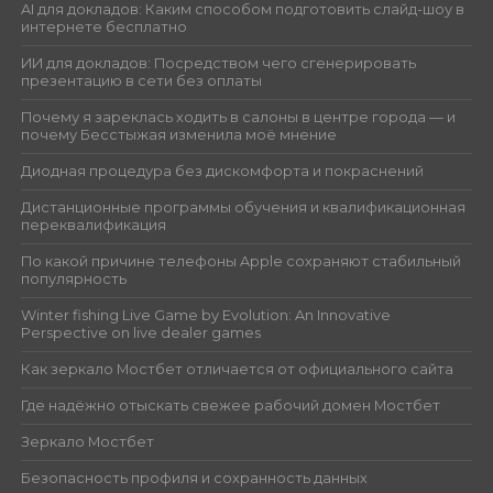
AI для докладов: Каким способом подготовить слайд-шоу в
интернете бесплатно
ИИ для докладов: Посредством чего сгенерировать
презентацию в сети без оплаты
Почему я зареклась ходить в салоны в центре города — и
почему Бесстыжая изменила моё мнение
Диодная процедура без дискомфорта и покраснений
Дистанционные программы обучения и квалификационная
переквалификация
По какой причине телефоны Apple сохраняют стабильный
популярность
Winter fishing Live Game by Evolution: An Innovative
Perspective on live dealer games
Как зеркало Мостбет отличается от официального сайта
Где надёжно отыскать свежее рабочий домен Мостбет
Зеркало Мостбет
Безопасность профиля и сохранность данных