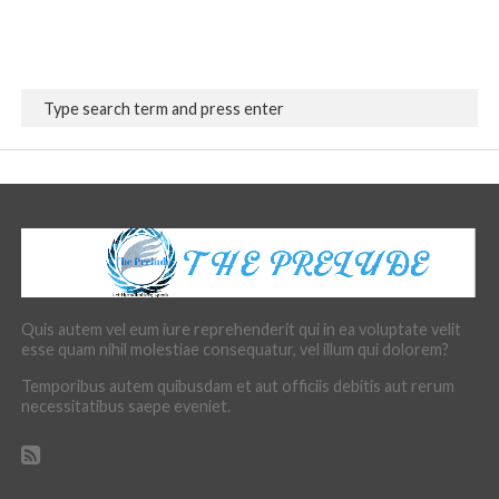
Quis autem vel eum iure reprehenderit qui in ea voluptate velit
esse quam nihil molestiae consequatur, vel illum qui dolorem?
Temporibus autem quibusdam et aut officiis debitis aut rerum
necessitatibus saepe eveniet.