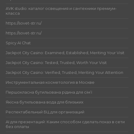
AVK studio: каталог освещения и сантехники премиум-
класса
https://sovet-str.ru/
https://sovet-str.ru/
Spicy AI Chat
Jackpot City Casino: Examined, Established, Meriting Your Visit
Jackpot City Casino: Tested, Trusted, Worth Your Visit
Jackpot City Casino: Verified, Trusted, Meriting Your Attention
Инструментальная косметология в Москве
Першокласна бутильована рідина для сім’ї
Якісна бутильована вода для близьких
Респектабельный БЦ для организаций
AI для презентаций: Каким способом сделать показ в сети
без оплаты