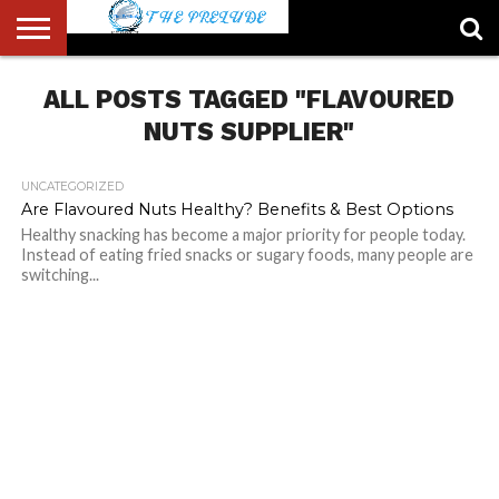
ABOUT
ALL POSTS TAGGED "FLAVOURED
US
ACCOUNT
AUTHORS
FULL-
HOME
LATEST
LOGIN
LOGOUT
MEMBERS
PASSWORD
REGISTER
SAMPLE
TYPOGRAPHY
USER
LIST
WIDTH
NEWS
RESET
PAGE
PAGE
NUTS SUPPLIER"
UNCATEGORIZED
Are Flavoured Nuts Healthy? Benefits & Best Options
Healthy snacking has become a major priority for people today.
Instead of eating fried snacks or sugary foods, many people are
switching...