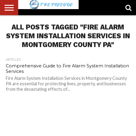
ABOUT
ALL POSTS TAGGED "FIRE ALARM
US
ACCOUNT
AUTHORS
FULL-
HOME
LATEST
LOGIN
LOGOUT
MEMBERS
PASSWORD
REGISTER
SAMPLE
TYPOGRAPHY
USER
LIST
WIDTH
NEWS
RESET
PAGE
PAGE
SYSTEM INSTALLATION SERVICES IN
MONTGOMERY COUNTY PA"
ARTICLES
Comprehensive Guide to Fire Alarm System Installation
Services
Fire Alarm System Installation Services in Montgomery County
PA are essential for protecting lives, property, and businesses
from the devastating effects of...