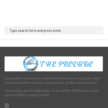
Quis autem vel eum iure reprehenderit qui in ea voluptate velit
esse quam nihil molestiae consequatur, vel illum qui dolorem?
Temporibus autem quibusdam et aut officiis debitis aut rerum
necessitatibus saepe eveniet.