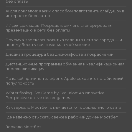
без оплаты
AI для докладов: Каким способом подготовить слайд-шоу в
интернете бесплатно
ИИ для докладов: Посредством чего сгенерировать
презентацию в сети без оплаты
Почему я зареклась ходить в салоны в центре города — и
почему Бесстыжая изменила моё мнение
Диодная процедура без дискомфорта и покраснений
Дистанционные программы обучения и квалификационная
переквалификация
По какой причине телефоны Apple сохраняют стабильный
популярность
Winter fishing Live Game by Evolution: An Innovative
Perspective on live dealer games
Как зеркало Мостбет отличается от официального сайта
Где надёжно отыскать свежее рабочий домен Мостбет
Зеркало Мостбет