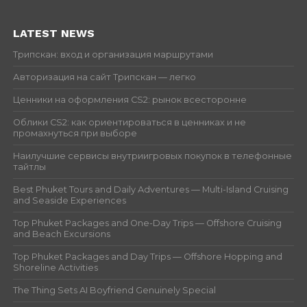
LATEST NEWS
Трипскан: вход и организация маршрутами
Авторизация на сайт Трипскан — легко
Ценники на оформления CS2: рынок всесторонне
Облики CS2: как ориентироваться в ценниках и не
промахнуться при выборе
Наилучшие сервисы внутриигровых покупок в телефонные
тайтлы
Best Phuket Tours and Daily Adventures — Multi-Island Cruising
and Seaside Experiences
Top Phuket Packages and One-Day Trips — Offshore Cruising
and Beach Excursions
Top Phuket Packages and Day Trips — Offshore Hopping and
Shoreline Activities
The Thing Sets AI Boyfriend Genuinely Special