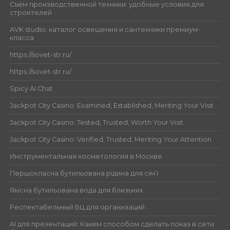
Съём производственной техники: удобные условия для
строителей
AVK studio: каталог освещения и сантехники премиум-
класса
https://sovet-str.ru/
https://sovet-str.ru/
Spicy AI Chat
Jackpot City Casino: Examined, Established, Meriting Your Visit
Jackpot City Casino: Tested, Trusted, Worth Your Visit
Jackpot City Casino: Verified, Trusted, Meriting Your Attention
Инструментальная косметология в Москве
Першокласна бутильована рідина для сім’ї
Якісна бутильована вода для близьких
Респектабельный БЦ для организаций
AI для презентаций: Каким способом сделать показ в сети