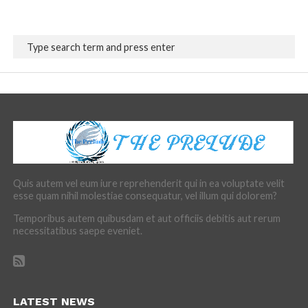
Quis autem vel eum iure reprehenderit qui in ea voluptate velit
esse quam nihil molestiae consequatur, vel illum qui dolorem?
Temporibus autem quibusdam et aut officiis debitis aut rerum
necessitatibus saepe eveniet.
LATEST NEWS