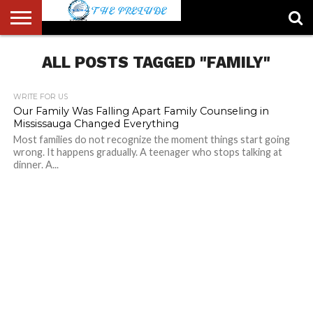
ABOUT
US
ALL POSTS TAGGED "FAMILY"
ACCOUNT
AUTHORS
FULL-
HOME
LATEST
LOGIN
LOGOUT
MEMBERS
PASSWORD
REGISTER
SAMPLE
TYPOGRAPHY
USER
LIST
WIDTH
NEWS
RESET
PAGE
PAGE
WRITE FOR US
Our Family Was Falling Apart Family Counseling in
Mississauga Changed Everything
Most families do not recognize the moment things start going
wrong. It happens gradually. A teenager who stops talking at
dinner. A...