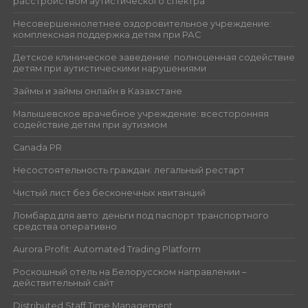
расстройством аутистического спектра
Несовершеннолетнее оздоровительное учреждение:
комплексная поддержка детям при РАС
Детское клиническое заведение: полноценная содействие
детям при аутистическими нарушениями
Займы и займы онлайн в Казахстане
Малышевское врачебное учреждение: всесторонняя
содействие детям при аутизмом
Canada PR
Несостоятельность граждан: легальный рестарт
Чистый лист без бесконечных квитанций
Ломбард для авто: деньги под паспорт транспортного
средства оперативно
Aurora Profit: Automated Trading Platform
Роскошный отель на Белорусском направлении –
действительный сайт
Distributed Staff Time Management