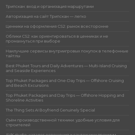
Трипскан: вход и организация маршрутами
Авторизация на сайт Трипскан — легко
Ценники на оформления CS2: рынок всесторонне
Облики CS2: как ориентироваться в ценниках и не
промахнуться при выборе
Наилучшие сервисы внутриигровых покупок в телефонные
тайтлы
Best Phuket Tours and Daily Adventures — Multi-Island Cruising
and Seaside Experiences
Top Phuket Packages and One-Day Trips — Offshore Cruising
and Beach Excursions
Top Phuket Packages and Day Trips — Offshore Hopping and
Shoreline Activities
The Thing Sets AI Boyfriend Genuinely Special
Съём производственной техники: удобные условия для
строителей
AVK studio: каталог освещения и сантехники премиум-