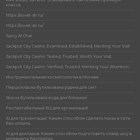
класса
https://sovet-str.ru/
https://sovet-str.ru/
Spicy AI Chat
Jackpot City Casino: Examined, Established, Meriting Your Visit
Jackpot City Casino: Tested, Trusted, Worth Your Visit
Jackpot City Casino: Verified, Trusted, Meriting Your Attention
Инструментальная косметология в Москве
Першокласна бутильована рідина для сім’ї
Якісна бутильована вода для близьких
Респектабельный БЦ для организаций
AI для презентаций: Каким способом сделать показ в сети
без оплаты
AI для докладов: Каким способом подготовить слайд-шоу в
интернете бесплатно