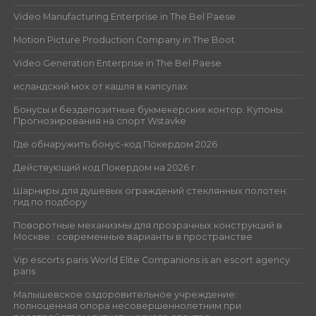
Video Manufacturing Enterprise in The Bel Paese
Motion Picture Production Company in The Boot
Video Generation Enterprise in The Bel Paese
исландский мох от кашля в капсулах
Бонусы и бездепозитные букмекерских контор. Купоны.
Прогнозирования на спорт Wstavke
Где обнаружить бонус-код Покердом 2026
Действующий код Покердом на 2026 г.
Шарниры для душевых ограждений стеклянных полотен:
гид по подбору
Поворотные механизмы для прозрачных конструкций в
Москве : современные варианты в пространстве
Vip escorts paris World Elite Companions is an escort agency
paris
Малышевское оздоровительное учреждение:
полноценная опора несовершеннолетним при