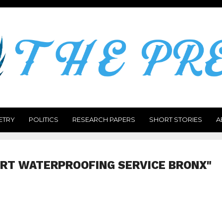
ETRY
POLITICS
RESEARCH PAPERS
SHORT STORIES
A
ERT WATERPROOFING SERVICE BRONX"