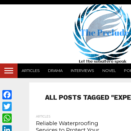
ARTICLES
DRAMA
INTERVIEWS
NOVEL
PO
ALL POSTS TAGGED "EXP
Facebook
Twitter
ARTICLES
Reliable Waterproofing
WhatsApp
Services to Protect Your