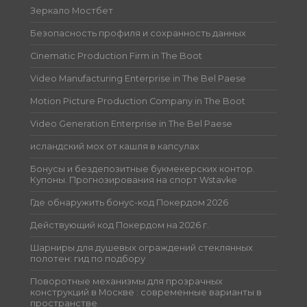
Зеркало Мостбет
Безопасность профиля и сохранность данных
Cinematic Production Firm in The Boot
Video Manufacturing Enterprise in The Bel Paese
Motion Picture Production Company in The Boot
Video Generation Enterprise in The Bel Paese
исландский мох от кашля в капсулах
Бонусы и бездепозитные букмекерских контор.
Купоны. Прогнозирования на спорт Wstavke
Где обнаружить бонус-код Покердом 2026
Действующий код Покердом на 2026 г.
Шарниры для душевых ограждений стеклянных
полотен: гид по подбору
Поворотные механизмы для прозрачных
конструкций в Москве : современные варианты в
пространстве