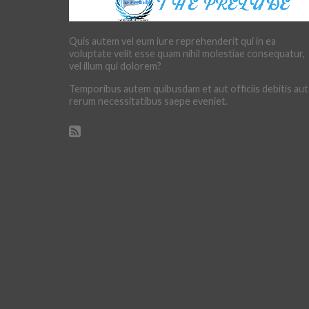
Quis autem vel eum iure reprehenderit qui in ea
voluptate velit esse quam nihil molestiae consequatur,
vel illum qui dolorem?
Temporibus autem quibusdam et aut officiis debitis aut
rerum necessitatibus saepe eveniet.