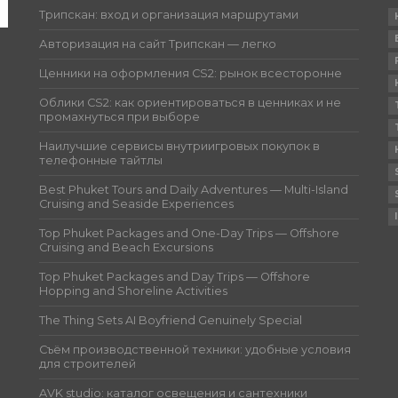
Трипскан: вход и организация маршрутами
Авторизация на сайт Трипскан — легко
Ценники на оформления CS2: рынок всесторонне
Облики CS2: как ориентироваться в ценниках и не
промахнуться при выборе
Наилучшие сервисы внутриигровых покупок в
телефонные тайтлы
Best Phuket Tours and Daily Adventures — Multi-Island
Cruising and Seaside Experiences
Top Phuket Packages and One-Day Trips — Offshore
Cruising and Beach Excursions
Top Phuket Packages and Day Trips — Offshore
Hopping and Shoreline Activities
The Thing Sets AI Boyfriend Genuinely Special
Съём производственной техники: удобные условия
для строителей
AVK studio: каталог освещения и сантехники