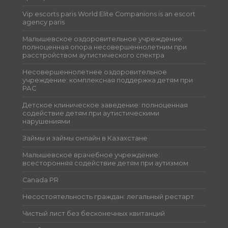
Vip escorts paris World Elite Companions is an escort
agency paris
Малышевское оздоровительное учреждение:
полноценная опора несовершеннолетним при
расстройством аутистического спектра
Несовершеннолетнее оздоровительное
учреждение: комплексная поддержка детям при
РАС
Детское клиническое заведение: полноценная
содействие детям при аутистическими
нарушениями
Займы и займы онлайн в Казахстане
Малышевское врачебное учреждение:
всесторонняя содействие детям при аутизмом
Canada PR
Несостоятельность граждан: легальный рестарт
Чистый лист без бесконечных квитанций