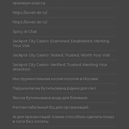
премиум-класса
https://sovet-str.ru/
https://sovet-str.ru/
Spicy AI Chat
Jackpot City Casino: Examined, Established, Meriting
Your Visit
Jackpot City Casino: Tested, Trusted, Worth Your Visit
Jackpot City Casino: Verified, Trusted, Meriting Your
Attention
Инструментальная косметология в Москве
Першокласна бутильована рідина для сім’ї
Якісна бутильована вода для близьких
Респектабельный БЦ для организаций
AI для презентаций: Каким способом сделать показ
в сети без оплаты