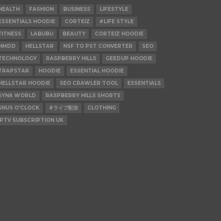
HEALTH
FASHION
BUSINESS
LIFESTYLE
ESSENTIALS HOODIE
CORTEIZ
#LIFE STYLE
FITNESS
LABUBU
BEAUTY
CORTEIZ HOODIE
HMDD
HELLSTAR
NSF TO PST CONVERTER
SEO
TECHNOLOGY
RASPBERRY HILLS
GEEDUP HOODIE
TRAPSTAR
HOODIE
ESSENTIAL HOODIE
HELLSTAR HOODIE
SEO CRAWLER TOOL
ESSENTIALS
SYNA WORLD
RASPBERRY HILLS SHORTS
SNUS O'CLOCK
#ライブ配信
CLOTHING
IPTV SUBSCRIPTION UK