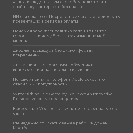
AI для докладов: Каким способом подготовить
слайд-шоу в интернете бесплатно
ИИ для докладов: Посредством чего сгенерировать
презентацию в сети без оплаты
Почему я зареклась ходить в салоны в центре
города — и почему Бесстыжая изменила моё
мнение
Диодная процедура без дискомфорта и
покраснений
Дистанционные программы обучения и
квалификационная переквалификация
По какой причине телефоны Apple сохраняют
стабильный популярность
Winter fishing Live Game by Evolution: An Innovative
Perspective on live dealer games
Как зеркало Мостбет отличается от официального
сайта
Где надёжно отыскать свежее рабочий домен
Мостбет