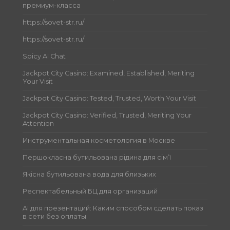
премиум-класса
https://sovet-str.ru/
https://sovet-str.ru/
Spicy AI Chat
Jackpot City Casino: Examined, Established, Meriting
Your Visit
Jackpot City Casino: Tested, Trusted, Worth Your Visit
Jackpot City Casino: Verified, Trusted, Meriting Your
Attention
Инструментальная косметология в Москве
Першокласна бутильована рідина для сім’ї
Якісна бутильована вода для близьких
Респектабельный БЦ для организаций
AI для презентаций: Каким способом сделать показ
в сети без оплаты