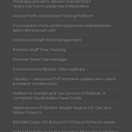
Ломбард для авто: деньги под паспорт
транспортного средства оперативно
Aurora Profit: Automated Trading Platform
Роскошный отель на Белорусском направлении –
действительный сайт
Distributed Staff Time Management
Remote Staff Time Tracking
Remote Team Task Manager
Классические брюки: гайд подбора
Скрайд — закрытый PvP игровой сервер массовой
ролевой онлайн‑игры
Makkah to Jeddah and Taxi Service in Madinah: A
Complete Saudi Arabia Travel Guide
Applications of Pipeline Weight Bags in Oil, Gas, and
Water Projects
BEJO88 Depo 100 Bonus 100 TO Kecil 3X Resmi Aman
Butt Fat transfer in Dubai: Essential Aftercare Guidelines