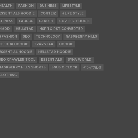
HEALTH
FASHION
BUSINESS
LIFESTYLE
ESSENTIALS HOODIE
CORTEIZ
#LIFE STYLE
FITNESS
LABUBU
BEAUTY
CORTEIZ HOODIE
HMDD
HELLSTAR
NSF TO PST CONVERTER
#FASHION
SEO
TECHNOLOGY
RASPBERRY HILLS
GEEDUP HOODIE
TRAPSTAR
HOODIE
ESSENTIAL HOODIE
HELLSTAR HOODIE
SEO CRAWLER TOOL
ESSENTIALS
SYNA WORLD
RASPBERRY HILLS SHORTS
SNUS O'CLOCK
#ライブ配信
CLOTHING