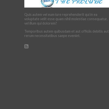
Quis autem vel eum iure reprehenderit qui in ea
voluptate velit esse quam nihil molestiae consequatur,
vel illum qui dolorem?
Temporibus autem quibusdam et aut officiis debitis aut
rerum necessitatibus saepe eveniet.