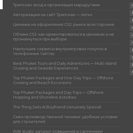
Трипскан: вход и организация маршрутами
Авторизация на сайт Трипскан — легко
Ценники на оформления CS2: рынок всесторонне
Облики CS2: как ориентироваться в ценниках и не
промахнуться при выборе
Наилучшие сервисы внутриигровых покупок в
телефонные тайтлы
Best Phuket Tours and Daily Adventures — Multi-Island
Cruising and Seaside Experiences
Top Phuket Packages and One-Day Trips — Offshore
Cruising and Beach Excursions
Top Phuket Packages and Day Trips — Offshore
Hopping and Shoreline Activities
The Thing Sets AI Boyfriend Genuinely Special
Съём производственной техники: удобные условия
для строителей
AVK studio: каталог освещения и сантехники