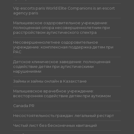
Vip escorts paris World Elite Companions is an escort
agency paris
Малышевское оздоровительное учреждение:
полноценная опора несовершеннолетним при
расстройством аутистического спектра
Несовершеннолетнее оздоровительное
учреждение: комплексная поддержка детям при
РАС
Детское клиническое заведение: полноценная
содействие детям при аутистическими
нарушениями
Займы и займы онлайн в Казахстане
Малышевское врачебное учреждение:
всесторонняя содействие детям при аутизмом
Canada PR
Несостоятельность граждан: легальный рестарт
Чистый лист без бесконечных квитанций