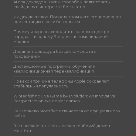
AI для докладов: Каким способом подготовить
слайд-шоу в интернете бесплатно
ИИ для докладов: Посредством чего сгенерировать
презентацию в сети без оплаты
Почему я зареклась ходить в салоны в центре
города — и почему Бесстыжая изменила моё
мнение
Диодная процедура без дискомфорта и
покраснений
Дистанционные программы обучения и
квалификационная переквалификация
По какой причине телефоны Apple сохраняют
стабильный популярность
Winter fishing Live Game by Evolution: An Innovative
Perspective on live dealer games
Как зеркало Мостбет отличается от официального
сайта
Где надёжно отыскать свежее рабочий домен
Мостбет