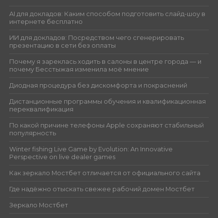
AI для докладов: Каким способом подготовить слайд-шоу в
интернете бесплатно
ИИ для докладов: Посредством чего сгенерировать
презентацию в сети без оплаты
Почему я зареклась ходить в салоны в центре города — и
почему Бесстыжая изменила моё мнение
Диодная процедура без дискомфорта и покраснений
Дистанционные программы обучения и квалификационная
переквалификация
По какой причине телефоны Apple сохраняют стабильный
популярность
Winter fishing Live Game by Evolution: An Innovative
Perspective on live dealer games
Как зеркало Мостбет отличается от официального сайта
Где надёжно отыскать свежее рабочий домен Мостбет
Зеркало Мостбет