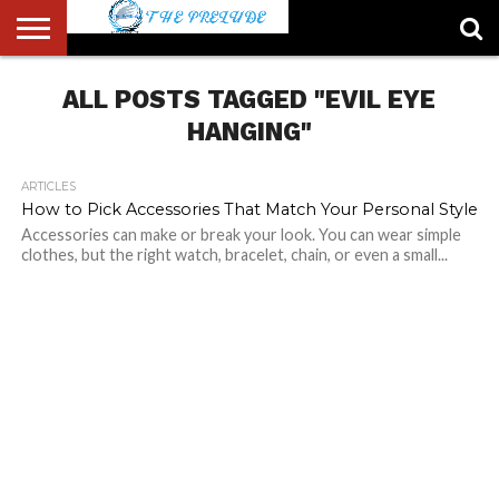
ABOUT
US
ALL POSTS TAGGED "EVIL EYE
ACCOUNT
AUTHORS
FULL-
HOME
LATEST
LOGIN
LOGOUT
MEMBERS
PASSWORD
REGISTER
SAMPLE
TYPOGRAPHY
USER
LIST
WIDTH
NEWS
RESET
PAGE
PAGE
HANGING"
ARTICLES
How to Pick Accessories That Match Your Personal Style
Accessories can make or break your look. You can wear simple
clothes, but the right watch, bracelet, chain, or even a small...