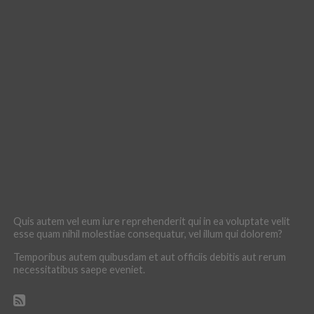
Quis autem vel eum iure reprehenderit qui in ea voluptate velit
esse quam nihil molestiae consequatur, vel illum qui dolorem?
Temporibus autem quibusdam et aut officiis debitis aut rerum
necessitatibus saepe eveniet.