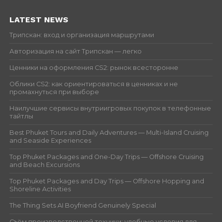
LATEST NEWS
Трипскан: вход и организация маршрутами
Авторизация на сайт Трипскан — легко
Ценники на оформления CS2: рынок всесторонне
Облики CS2: как ориентироваться в ценниках и не
промахнуться при выборе
Наилучшие сервисы внутриигровых покупок в телефонные
тайтлы
Best Phuket Tours and Daily Adventures — Multi-Island Cruising
and Seaside Experiences
Top Phuket Packages and One-Day Trips — Offshore Cruising
and Beach Excursions
Top Phuket Packages and Day Trips — Offshore Hopping and
Shoreline Activities
The Thing Sets AI Boyfriend Genuinely Special
Съём производственной техники: удобные условия для