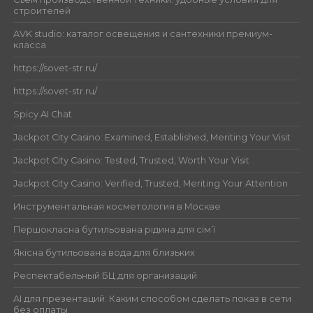
строителей
AVK studio: каталог освещения и сантехники премиум-
класса
https://sovet-str.ru/
https://sovet-str.ru/
Spicy AI Chat
Jackpot City Casino: Examined, Established, Meriting Your Visit
Jackpot City Casino: Tested, Trusted, Worth Your Visit
Jackpot City Casino: Verified, Trusted, Meriting Your Attention
Инструментальная косметология в Москве
Першокласна бутильована рідина для сім’ї
Якісна бутильована вода для близьких
Респектабельный БЦ для организаций
AI для презентаций: Каким способом сделать показ в сети
без оплаты