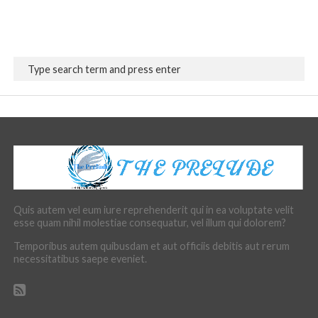
Quis autem vel eum iure reprehenderit qui in ea voluptate velit
esse quam nihil molestiae consequatur, vel illum qui dolorem?
Temporibus autem quibusdam et aut officiis debitis aut rerum
necessitatibus saepe eveniet.