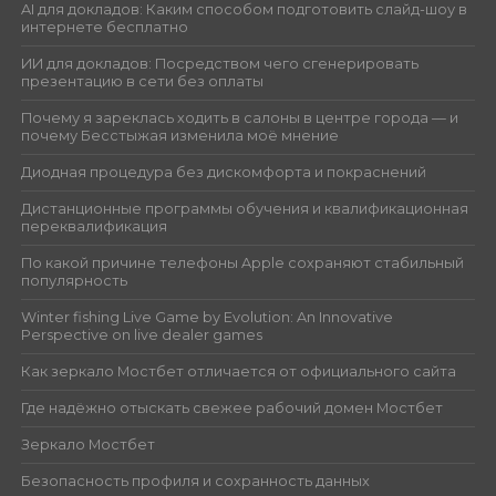
AI для докладов: Каким способом подготовить слайд-шоу в
интернете бесплатно
ИИ для докладов: Посредством чего сгенерировать
презентацию в сети без оплаты
Почему я зареклась ходить в салоны в центре города — и
почему Бесстыжая изменила моё мнение
Диодная процедура без дискомфорта и покраснений
Дистанционные программы обучения и квалификационная
переквалификация
По какой причине телефоны Apple сохраняют стабильный
популярность
Winter fishing Live Game by Evolution: An Innovative
Perspective on live dealer games
Как зеркало Мостбет отличается от официального сайта
Где надёжно отыскать свежее рабочий домен Мостбет
Зеркало Мостбет
Безопасность профиля и сохранность данных