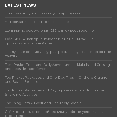
LATEST NEWS
Трипскан: вход и организация маршрутами
Авторизация на сайт Трипскан — легко
Ценники на оформления CS2: рынок всесторонне
Облики CS2: как ориентироваться в ценниках и не
промахнуться при выборе
Наилучшие сервисы внутриигровых покупок в телефонные
тайтлы
Best Phuket Tours and Daily Adventures — Multi-Island Cruising
and Seaside Experiences
Top Phuket Packages and One-Day Trips — Offshore Cruising
and Beach Excursions
Top Phuket Packages and Day Trips — Offshore Hopping and
Shoreline Activities
The Thing Sets AI Boyfriend Genuinely Special
Съём производственной техники: удобные условия для
строителей