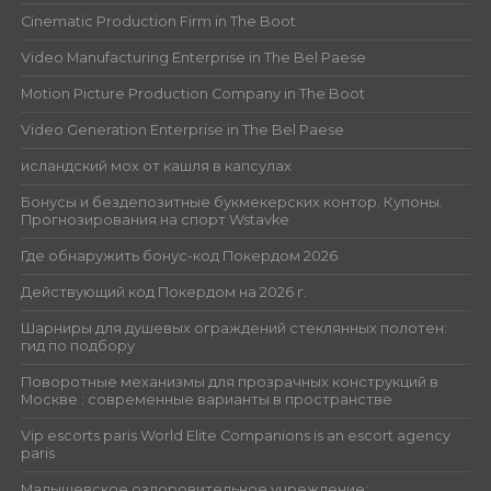
Cinematic Production Firm in The Boot
Video Manufacturing Enterprise in The Bel Paese
Motion Picture Production Company in The Boot
Video Generation Enterprise in The Bel Paese
исландский мох от кашля в капсулах
Бонусы и бездепозитные букмекерских контор. Купоны.
Прогнозирования на спорт Wstavke
Где обнаружить бонус-код Покердом 2026
Действующий код Покердом на 2026 г.
Шарниры для душевых ограждений стеклянных полотен:
гид по подбору
Поворотные механизмы для прозрачных конструкций в
Москве : современные варианты в пространстве
Vip escorts paris World Elite Companions is an escort agency
paris
Малышевское оздоровительное учреждение: