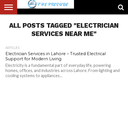
ABOUT
ALL POSTS TAGGED "ELECTRICIAN
US
ACCOUNT
AUTHORS
FULL-
HOME
LATEST
LOGIN
LOGOUT
MEMBERS
PASSWORD
REGISTER
SAMPLE
TYPOGRAPHY
USER
LIST
WIDTH
NEWS
RESET
PAGE
PAGE
SERVICES NEAR ME"
ARTICLES
Electrician Services in Lahore – Trusted Electrical
Support for Modern Living
Electricity is a fundamental part of everyday life, powering
homes, offices, and industries across Lahore. From lighting and
cooling systems to appliances...