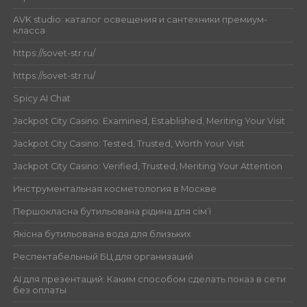
AVK studio: каталог освещения и сантехники премиум-
класса
https://sovet-str.ru/
https://sovet-str.ru/
Spicy AI Chat
Jackpot City Casino: Examined, Established, Meriting Your Visit
Jackpot City Casino: Tested, Trusted, Worth Your Visit
Jackpot City Casino: Verified, Trusted, Meriting Your Attention
Инструментальная косметология в Москве
Першокласна бутильована рідина для сім’ї
Якісна бутильована вода для близьких
Респектабельный БЦ для организаций
AI для презентаций: Каким способом сделать показ в сети
без оплаты