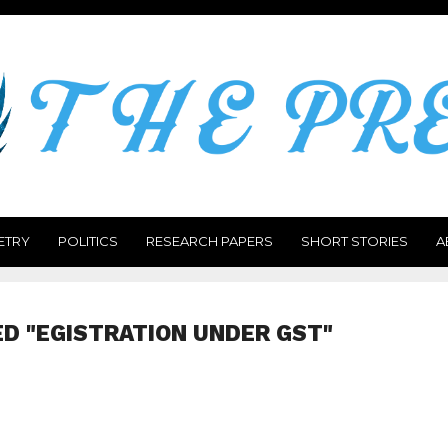
ETRY
POLITICS
RESEARCH PAPERS
SHORT STORIES
A
D "EGISTRATION UNDER GST"