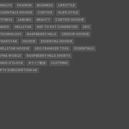
HEALTH
FASHION
BUSINESS
LIFESTYLE
ESSENTIALS HOODIE
CORTEIZ
#LIFE STYLE
FITNESS
LABUBU
BEAUTY
CORTEIZ HOODIE
HMDD
HELLSTAR
NSF TO PST CONVERTER
SEO
TECHNOLOGY
RASPBERRY HILLS
GEEDUP HOODIE
TRAPSTAR
HOODIE
ESSENTIAL HOODIE
HELLSTAR HOODIE
SEO CRAWLER TOOL
ESSENTIALS
SYNA WORLD
RASPBERRY HILLS SHORTS
SNUS O'CLOCK
#ライブ配信
CLOTHING
IPTV SUBSCRIPTION UK