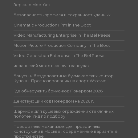
Зеркало Мостбет
Безопасность профиля и сохранность данных
Cinematic Production Firm in The Boot
Video Manufacturing Enterprise in The Bel Paese
Motion Picture Production Company in The Boot
Video Generation Enterprise in The Bel Paese
исландский мох от кашля в капсулах
Бонусы и бездепозитные букмекерских контор.
Купоны. Прогнозирования на спорт Wstavke
Где обнаружить бонус-код Покердом 2026
Действующий код Покердом на 2026 г.
Шарниры для душевых ограждений стеклянных
полотен: гид по подбору
Поворотные механизмы для прозрачных
конструкций в Москве : современные варианты в
пространстве