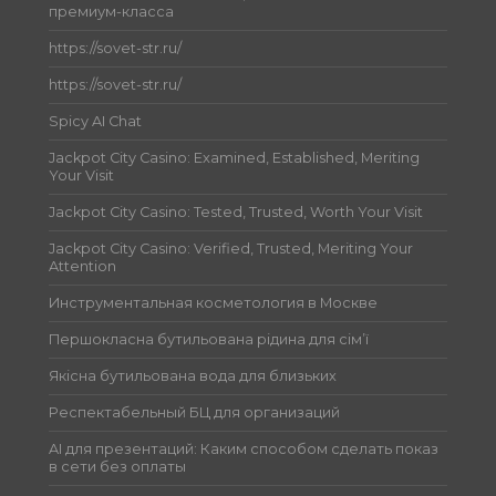
премиум-класса
https://sovet-str.ru/
https://sovet-str.ru/
Spicy AI Chat
Jackpot City Casino: Examined, Established, Meriting
Your Visit
Jackpot City Casino: Tested, Trusted, Worth Your Visit
Jackpot City Casino: Verified, Trusted, Meriting Your
Attention
Инструментальная косметология в Москве
Першокласна бутильована рідина для сім’ї
Якісна бутильована вода для близьких
Респектабельный БЦ для организаций
AI для презентаций: Каким способом сделать показ
в сети без оплаты