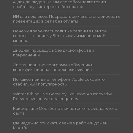
AI для докладов: Каким способом подготовить
слайд-шоу в интернете бесплатно
ИИ для докладов: Посредством чего сгенерировать
презентацию в сети без оплаты
Почему я зареклась ходить в салоны в центре
города — и почему Бесстыжая изменила моё
мнение
Диодная процедура без дискомфорта и
покраснений
Дистанционные программы обучения и
квалификационная переквалификация
По какой причине телефоны Apple сохраняют
стабильный популярность
Winter fishing Live Game by Evolution: An Innovative
Perspective on live dealer games
Как зеркало Мостбет отличается от официального
сайта
Где надёжно отыскать свежее рабочий домен
Мостбет