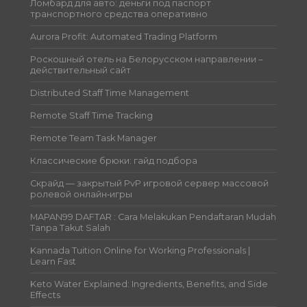
Ломбард для авто: деньги под паспорт
транспортного средства оперативно
Aurora Profit: Automated Trading Platform
Роскошный отель на Белорусском направлении –
действительный сайт
Distributed Staff Time Management
Remote Staff Time Tracking
Remote Team Task Manager
Классические брюки: гайд подбора
Скрайд — закрытый PvP игровой сервер массовой
ролевой онлайн‑игры
MAPAN99 DAFTAR : Cara Melakukan Pendaftaran Mudah
Tanpa Takut Salah
Kannada Tuition Online for Working Professionals |
Learn Fast
Keto Water Explained: Ingredients, Benefits, and Side
Effects