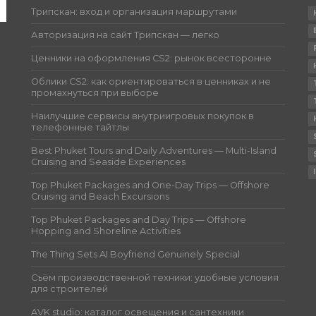
Трипскан: вход и организация маршрутами
Авторизация на сайт Трипскан — легко
Ценники на оформления CS2: рынок всесторонне
Облики CS2: как ориентироваться в ценниках и не
промахнуться при выборе
Наилучшие сервисы внутриигровых покупок в
телефонные тайтлы
Best Phuket Tours and Daily Adventures — Multi-Island
Cruising and Seaside Experiences
Top Phuket Packages and One-Day Trips — Offshore
Cruising and Beach Excursions
Top Phuket Packages and Day Trips — Offshore
Hopping and Shoreline Activities
The Thing Sets AI Boyfriend Genuinely Special
Съём производственной техники: удобные условия
для строителей
AVK studio: каталог освещения и сантехники