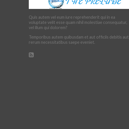
Quis autem vel eum iure reprehenderit qui in ea
voluptate velit esse quam nihil molestiae consequatur,
vel illum qui dolorem?
Temporibus autem quibusdam et aut officiis debitis aut
rerum necessitatibus saepe eveniet.