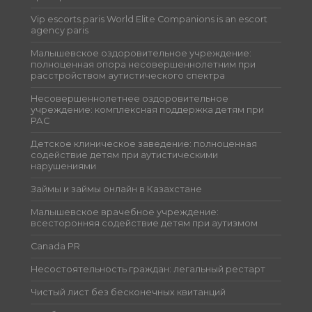
Vip escorts paris World Elite Companions is an escort
agency paris
Малышевское оздоровительное учреждение:
полноценная опора несовершеннолетним при
расстройством аутистического спектра
Несовершеннолетнее оздоровительное
учреждение: комплексная поддержка детям при
РАС
Детское клиническое заведение: полноценная
содействие детям при аутистическими
нарушениями
Займы и займы онлайн в Казахстане
Малышевское врачебное учреждение:
всесторонняя содействие детям при аутизмом
Canada PR
Несостоятельность граждан: легальный рестарт
Чистый лист без бесконечных квитанций